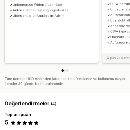
EU Widerruf
Unbegrenzte Widerrufsanträge
Unbegrenzte
Automatische Bestätigungs-E-Mail
Automatisch
Übersicht aller Anträge im Admin
Übersicht al
Anpassbarer
CSV-Export a
Prioritäts-Su
Auftragsver
3 günlük ücre
Tüm ücretler USD cinsinden faturalandırılır. Yinelenen ve kullanıma dayalı
ücretler 30 günde bir faturalandırılır.
Değerlendirmeler
(4)
Toplam puan
5