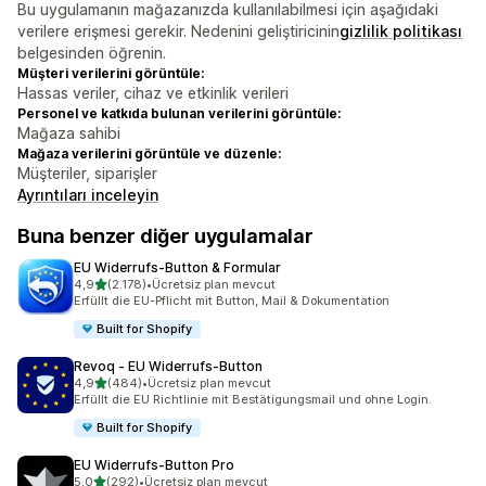
Bu uygulamanın mağazanızda kullanılabilmesi için aşağıdaki
verilere erişmesi gerekir. Nedenini geliştiricinin
gizlilik politikası
belgesinden öğrenin.
Müşteri verilerini görüntüle:
Hassas veriler, cihaz ve etkinlik verileri
Personel ve katkıda bulunan verilerini görüntüle:
Mağaza sahibi
Mağaza verilerini görüntüle ve düzenle:
Müşteriler, siparişler
Ayrıntıları inceleyin
Buna benzer diğer uygulamalar
EU Widerrufs‑Button & Formular
5 yıldız üzerinden
4,9
(2.178)
•
Ücretsiz plan mevcut
toplam 2178 değerlendirme
Erfüllt die EU-Pflicht mit Button, Mail & Dokumentation
Built for Shopify
Revoq ‑ EU Widerrufs‑Button
5 yıldız üzerinden
4,9
(484)
•
Ücretsiz plan mevcut
toplam 484 değerlendirme
Erfüllt die EU Richtlinie mit Bestätigungsmail und ohne Login.
Built for Shopify
EU Widerrufs‑Button Pro
5 yıldız üzerinden
5,0
(292)
•
Ücretsiz plan mevcut