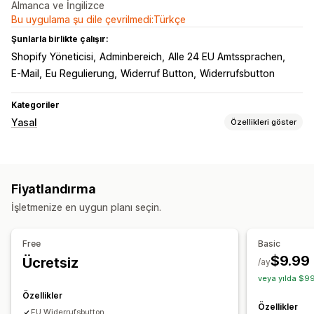
Almanca ve İngilizce
Bu uygulama şu dile çevrilmedi:Türkçe
Şunlarla birlikte çalışır:
Shopify Yöneticisi
Adminbereich
Alle 24 EU Amtssprachen
E-Mail
Eu Regulierung
Widerruf Button
Widerrufsbutton
Kategoriler
Yasal
Özellikleri göster
Uyumluluk
Veri gizliliği
Politika yönetimi
Fiyatlandırma
Özelleştirme
İşletmenize en uygun planı seçin.
Renk ve yazı tipi
Widget konumu
Özel CSS
Özel kod
Çoklu dil
Özel metin
Free
Basic
$9.99
Ücretsiz
/ay
veya yılda $99
Özellikler
Özellikler
EU Widerrufsbutton