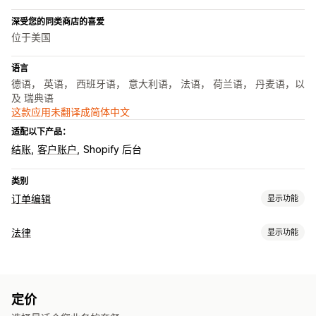
深受您的同类商店的喜爱
位于美国
语言
德语， 英语， 西班牙语， 意大利语， 法语， 荷兰语， 丹麦语，以
及 瑞典语
这款应用未翻译成简体中文
适配以下产品：
结账
客户账户
Shopify 后台
类别
订单编辑
显示功能
订单更新
法律
显示功能
取消
客户门户
合规
服务条款
政策管理
合规报告
定价
自定义