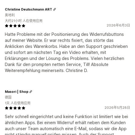
Christine Deutschmann ART
奥地利
大约21小时 人在使用应用
2026年6月3日
Hatte Probleme mit der Positionierung des Widerrufsbuttons
auf meiner Website. Er war rechts fixiert, das störte das
Anklicken des Warenkorbs. Habe an den Support geschrieben
und sofort am nächsten Tag ein Video erhalten, mit
Erklärungen und der Lösung des Problems. Vielen herzlichen
Dank für den prompten netten Service, Till! Absolute
Weiterempfehlung meinerseits. Christine D.
Masori | Shop
德国
1天 人在使用应用
2026年5月28日
Sehr schnell eingerichtet und keine Funktion ist limitiert wie bei
ähnlichen Apps. Bei einem Widerruf erhält neben dem Kunden
auch unser Team automatisch eine E-Mail, sodass wir die App
nicht ständig manuell prüfen müssen. Auch der Support