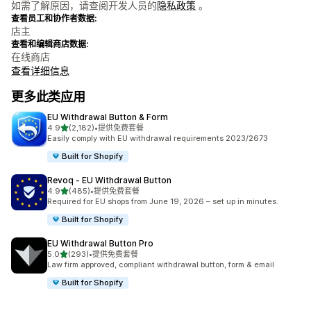
如需了解原因，请查阅开发人员的
隐私政策
。
查看员工和协作者数据:
店主
查看和编辑商店数据:
在线商店
查看详细信息
更多此类应用
EU Withdrawal Button & Form
星（满分 5 星）
4.9
(2,182)
•
提供免费套餐
总共 2182 条评论
Easily comply with EU withdrawal requirements 2023/2673
Built for Shopify
Revoq ‑ EU Withdrawal Button
星（满分 5 星）
4.9
(485)
•
提供免费套餐
总共 485 条评论
Required for EU shops from June 19, 2026 – set up in minutes.
Built for Shopify
EU Withdrawal Button Pro
星（满分 5 星）
5.0
(293)
•
提供免费套餐
总共 293 条评论
Law firm approved, compliant withdrawal button, form & email
Built for Shopify