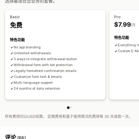
选择最适合您业务的套餐。
弹出窗口
颜色和字体
小组件位置
多语言
按钮
Basic
Pro
$7.99
免费
/月
特色功能
特色功能
Everything i
No app branding
Custom E-Ma
Unlimited withdrawals
3 ways to integrate withdrawal button
Withdrawal form with bot protection
Legally formatted confirmation emails
Customize form text & emails
Multi-language support
24 months of data retention
所有费用均以USD结算。 定期费用和基于使用情况的费用每 30 天收取一次。
评论
(88)