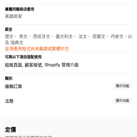
廣獲同類商店愛用
美國商家
語言
德文、 英文、 西班牙文、 義大利文、 法文、 荷蘭文、 丹麥文，以
及 瑞典文
這項應用程式尚未翻譯成繁體中文
可與以下項目搭配使用
結帳頁面
顧客帳號
Shopify 管理介面
類別
編輯訂單
顯示功能
訂單最新資訊
法務
顯示功能
取消
顧客入口網站
法規遵循
條款及條件
政策管理
法規遵循報告
定價
自訂