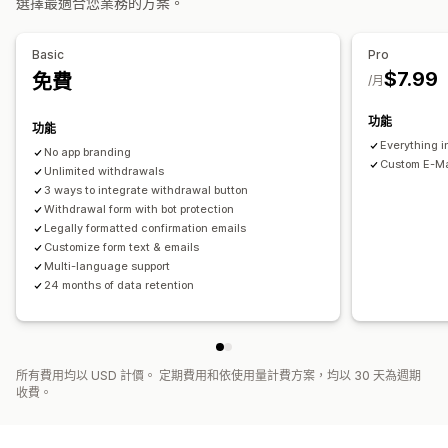
選擇最適合您業務的方案。
彈出式視窗
顏色和字型
小工具位置
多國語言
按鈕
Basic
Pro
$7.99
免費
/月
功能
功能
Everything i
No app branding
Custom E-Ma
Unlimited withdrawals
3 ways to integrate withdrawal button
Withdrawal form with bot protection
Legally formatted confirmation emails
Customize form text & emails
Multi-language support
24 months of data retention
所有費用均以 USD 計價。 定期費用和依使用量計費方案，均以 30 天為週期
收費。