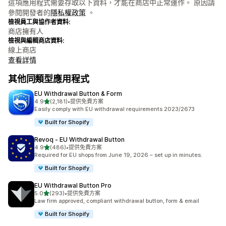
這項應用程式需要存取以下資料，才能在商店中正常運作。 原因請
參閱開發者的
隱私權政策
。
檢視員工與協作者資料:
商店擁有人
檢視與編輯商店資料:
線上商店
查看詳情
其他同類型應用程式
EU Withdrawal Button & Form
滿分 5 顆星
4.9
(2,181)
•
提供免費方案
共有 2181 則評價
Easily comply with EU withdrawal requirements 2023/2673
Built for Shopify
Revoq ‑ EU Withdrawal Button
滿分 5 顆星
4.9
(486)
•
提供免費方案
共有 486 則評價
Required for EU shops from June 19, 2026 – set up in minutes.
Built for Shopify
EU Withdrawal Button Pro
滿分 5 顆星
5.0
(293)
•
提供免費方案
共有 293 則評價
Law firm approved, compliant withdrawal button, form & email
Built for Shopify