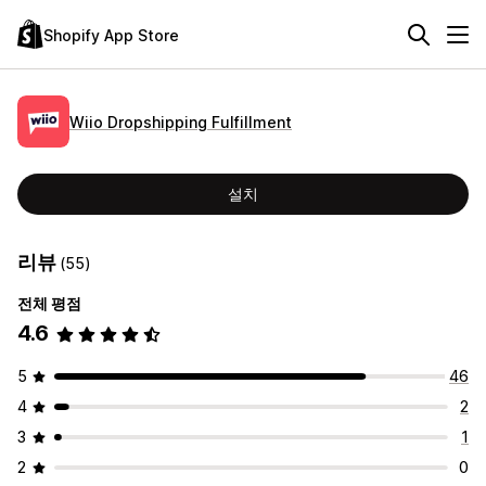
Shopify App Store
Wiio Dropshipping Fulfillment
설치
리뷰
(55)
전체 평점
4.6
5
46
4
2
3
1
2
0