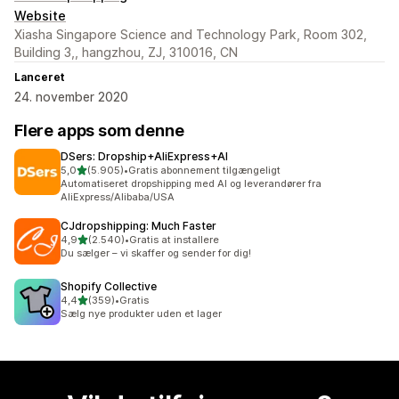
Website
Xiasha Singapore Science and Technology Park, Room 302,
Building 3,, hangzhou, ZJ, 310016, CN
Lanceret
24. november 2020
Flere apps som denne
DSers: Dropship+AliExpress+AI
ud af 5 stjerner
5,0
(5.905)
•
Gratis abonnement tilgængeligt
5905 anmeldelser i alt
Automatiseret dropshipping med AI og leverandører fra
AliExpress/Alibaba/USA
CJdropshipping: Much Faster
ud af 5 stjerner
4,9
(2.540)
•
Gratis at installere
2540 anmeldelser i alt
Du sælger – vi skaffer og sender for dig!
Shopify Collective
ud af 5 stjerner
4,4
(359)
•
Gratis
359 anmeldelser i alt
Sælg nye produkter uden et lager