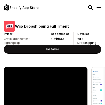
Shopify App Store
Wiio Dropshipping Fulfillment
Priser
Bedømmelse
Udvikler
Gratis abonnement
4,6
(55)
Wiio
tilgængeligt
Dropshipping
Installér