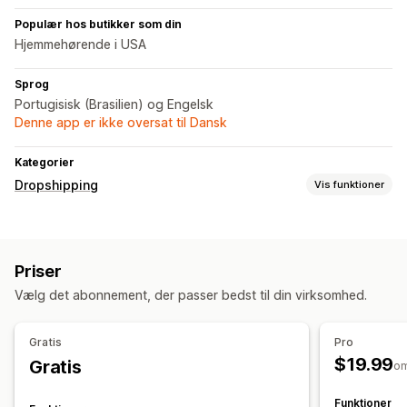
Populær hos butikker som din
Hjemmehørende i USA
Sprog
Portugisisk (Brasilien) og Engelsk
Denne app er ikke oversat til Dansk
Kategorier
Dropshipping
Vis funktioner
Indkøbslokationer
Brasilien
Kina
Priser
Vælg det abonnement, der passer bedst til din virksomhed.
Gratis
Pro
$19.99
Gratis
o
Funktioner