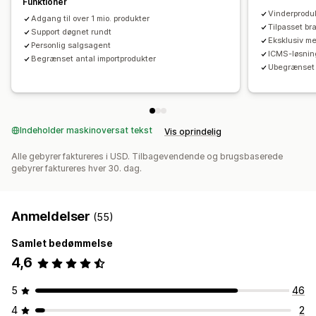
Funktioner
Vinderprodu
Adgang til over 1 mio. produkter
Tilpasset br
Support døgnet rundt
Eksklusiv m
Personlig salgsagent
ICMS-løsnin
Begrænset antal importprodukter
Ubegrænset 
Indeholder maskinoversat tekst
Vis oprindelig
Alle gebyrer faktureres i USD. Tilbagevendende og brugsbaserede
gebyrer faktureres hver 30. dag.
Anmeldelser
(55)
Samlet bedømmelse
4,6
5
46
4
2