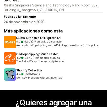
Sitio web
Xiasha Singapore Science and Technology Park, Room 302,
Building 3,, hangzhou, ZJ, 310016, CN
Fecha de lanzamiento
24 de noviembre de 2020
Más aplicaciones como esta
DSers: Dropship+AliExpress+AI
de 5 estrellas
5.0
(5,905)
•
Plan gratis disponible
5905 reseñas en total
Automated dropshipping with AI&AliExpress/Alibaba/US supplier
CJdropshipping: Much Faster
de 5 estrellas
4.9
(2,540)
•
Instalación gratuita
2540 reseñas en total
You Sell - We source and ship for you!
Shopify Collective
de 5 estrellas
4.4
(359)
•
Gratis
359 reseñas en total
Sell new products without inventory
¿Quieres agregar una