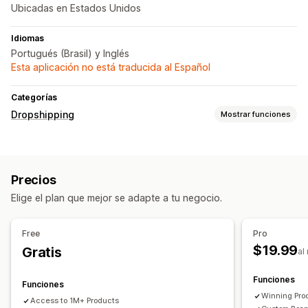
Ubicadas en Estados Unidos
Idiomas
Portugués (Brasil) y Inglés
Esta aplicación no está traducida al Español
Categorías
Dropshipping
Mostrar funciones
Sucursales de abastecimiento
Brasil
China
Precios
Elige el plan que mejor se adapte a tu negocio.
Free
Pro
$19.99
Gratis
al
Funciones
Funciones
Winning Pro
Access to 1M+ Products