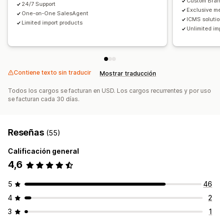
Custom Bra
24/7 Support
Exclusive m
One-on-One SalesAgent
ICMS soluti
Limited import products
Unlimited im
Contiene texto sin traducir
Mostrar traducción
Todos los cargos se facturan en USD. Los cargos recurrentes y por uso
se facturan cada 30 días.
Reseñas
(55)
Calificación general
4,6
5
46
4
2
3
1