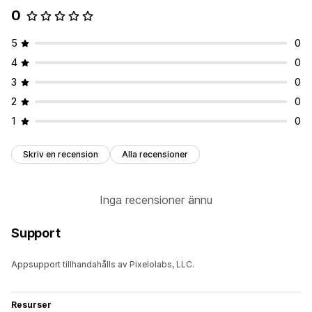
Anpassade anteckningar
Regler för leveransmetoder
0
5
0
4
0
3
0
2
0
1
0
Skriv en recension
Alla recensioner
Inga recensioner ännu
Support
Appsupport tillhandahålls av Pixelolabs, LLC.
Resurser