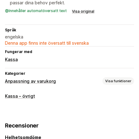
passar dina behov perfekt.
Innehåller automatöversatt text
Visa original
Språk
engelska
Denna app finns inte översatt till svenska
Fungerar med
Kassa
Kategorier
Anpassning av varukorg
Visa funktioner
Varukorgsvisning
Kassa – övrigt
Meddelanden
Merförsäljning
Produktrekommendationer
Recensioner
Kassaanpassning
Helhetsomdöme