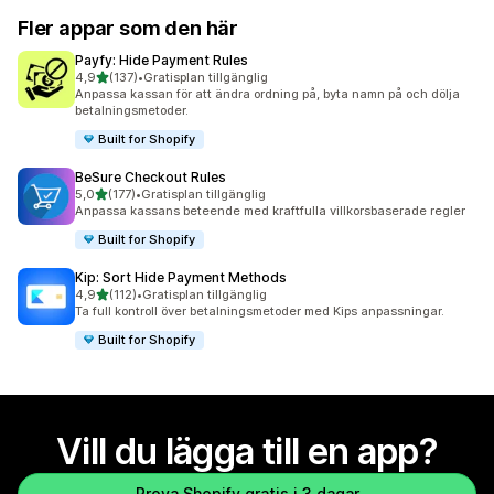
Fler appar som den här
Payfy: Hide Payment Rules
av 5 stjärnor
4,9
(137)
•
Gratisplan tillgänglig
137 recensioner totalt
Anpassa kassan för att ändra ordning på, byta namn på och dölja
betalningsmetoder.
Built for Shopify
BeSure Checkout Rules
av 5 stjärnor
5,0
(177)
•
Gratisplan tillgänglig
177 recensioner totalt
Anpassa kassans beteende med kraftfulla villkorsbaserade regler
Built for Shopify
Kip: Sort Hide Payment Methods
av 5 stjärnor
4,9
(112)
•
Gratisplan tillgänglig
112 recensioner totalt
Ta full kontroll över betalningsmetoder med Kips anpassningar.
Built for Shopify
Vill du lägga till en app?
Prova Shopify gratis i 3 dagar