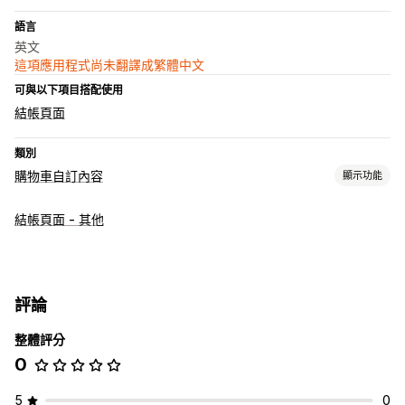
語言
英文
這項應用程式尚未翻譯成繁體中文
可與以下項目搭配使用
結帳頁面
類別
購物車自訂內容
顯示功能
購物車顯示畫面
結帳頁面 - 其他
公告
追加銷售
商品推薦
評論
自訂結帳頁面
整體評分
自訂備註
運送方式規則
0
5
0