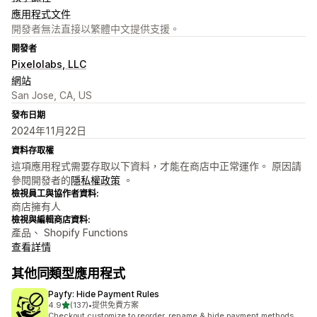
應用程式文件
開發者無法直接以繁體中文提供支援。
開發者
Pixelolabs, LLC
網站
San Jose, CA, US
發布日期
2024年11月22日
資料存取權
這項應用程式需要存取以下資料，才能在商店中正常運作。 原因請
參閱開發者的
隱私權政策
。
檢視員工與協作者資料:
商店擁有人
檢視與編輯商店資料:
產品、 Shopify Functions
查看詳情
其他同類型應用程式
Payfy: Hide Payment Rules
滿分 5 顆星
4.9
(137)
•
提供免費方案
共有 137 則評價
Checkout customize to reorder, rename & hide payment methods.