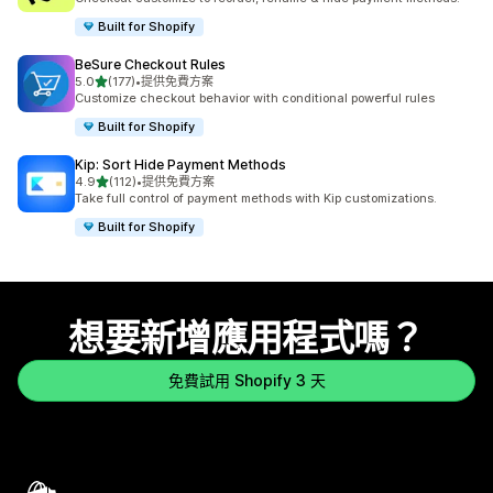
Built for Shopify
BeSure Checkout Rules
滿分 5 顆星
5.0
(177)
•
提供免費方案
共有 177 則評價
Customize checkout behavior with conditional powerful rules
Built for Shopify
Kip: Sort Hide Payment Methods
滿分 5 顆星
4.9
(112)
•
提供免費方案
共有 112 則評價
Take full control of payment methods with Kip customizations.
Built for Shopify
想要新增應用程式嗎？
免費試用 Shopify 3 天