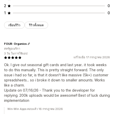
2
0
1
0
เขียนรีวิว
รีวิวทั้งหมด
FOUR: Organics
สหรัฐอเมริกา
3 วัน ในการใช้แอป
แก้ไขเมื่อ 17 กรกฎาคม 2026
Ok. I give out seasonal gift cards and last year.. it took weeks
to do this manually. This is pretty straight forward. The only
issue i had so far, is that it doesn't like massive (5k+) customer
spreadsheets... so i broke it down to smaller amounts. Works
like a charm.
Update on 07/16/26 - Thank you to the developer for
replying. 200k uploads would be awesome!! Best of luck during
implementation
Win-Win Apps ตอบแล้ว 16 กรกฎาคม 2026