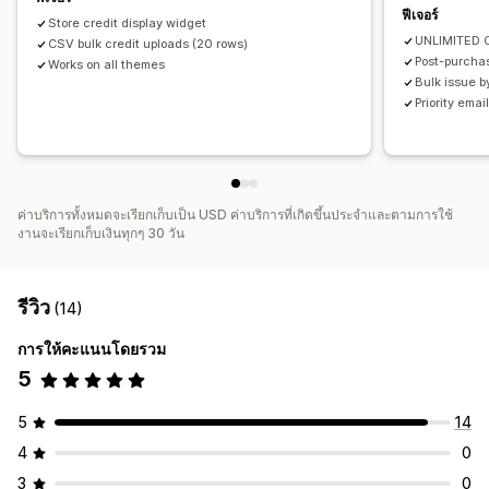
ฟีเจอร์
Store credit display widget
UNLIMITED C
CSV bulk credit uploads (20 rows)
Post-purcha
Works on all themes
Bulk issue b
Priority emai
ค่าบริการทั้งหมดจะเรียกเก็บเป็น USD ค่าบริการที่เกิดขึ้นประจำและตามการใช้
งานจะเรียกเก็บเงินทุกๆ 30 วัน
รีวิว
(14)
การให้คะแนนโดยรวม
5
5
14
4
0
3
0