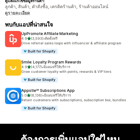
ดูและแก้ไขข้อมูลร้านค้า:
ลูกค้า, สินค้า, คำสั่งซื้อ, เครดิตร้านค้า, ร้านค้าออนไลน์
ดูรายละเอียด
พบกับแอปที่น่าสนใจ
UpPromote Affiliate Marketing
เต็ม 5 ดาว
4.9
(3,593)
•
ติดตั้งฟรี
ทั้งหมด 3593 รีวิว
Drive referral sales loops with influencer & affiliate program
Built for Shopify
Smile: Loyalty Program Rewards
เต็ม 5 ดาว
4.9
(4,177)
•
มีแผนฟรีให้บริการ
ทั้งหมด 4177 รีวิว
Grow customer loyalty with points, rewards & VIP tiers
Built for Shopify
Appstle℠ Subscriptions App
เต็ม 5 ดาว
5.0
(8,138)
•
มีแผนฟรีให้บริการ
ทั้งหมด 8138 รีวิว
Retain customers with subscriptions, subscription box, bundles
Built for Shopify
ต้องการเพิ่มแอปใช่ไหม