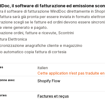
Doc, il software di fatturazione ed emissione scon
ra il software di fatturazione WindDoc direttamente in Shopif
fattura sarà già pronta per essere inviata in formato elettr
razione scegli se le fatture ed ordini devono essere sincr
e viene generato e pagato.
azione ordini, fatture e ricevute, Scontrini
tura Elettronica
cronizzazione anagrafiche cliente e magazzino
io automatico copia fattura di cortesia
es
italien
Cette application n’est pas traduite en
ionne avec
Shopify Flow
ories
Factures et reçus