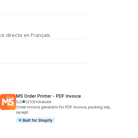
e directe en Français.
MS Order Printer ‑ PDF Invoice
étoile(s) sur 5
5,0
(233)
•
Gratuite
233 avis au total
Order invoice generator for PDF invoice, packing slip,
receipt
Built for Shopify