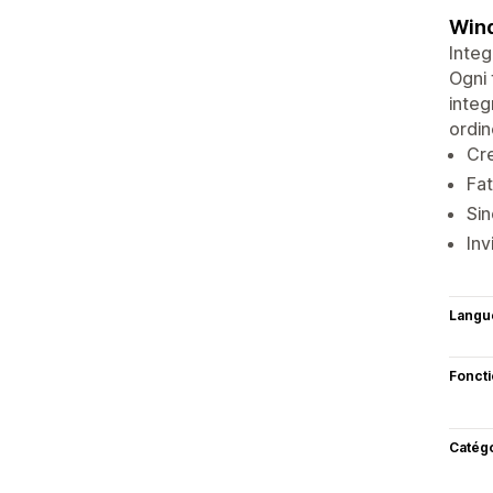
Wind
Integ
Ogni 
integ
ordin
Cre
Fat
Sin
Inv
Langu
Fonct
Catég