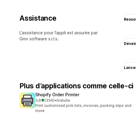
Assistance
Resso
L’assistance pour l’appli est assurée par
Gmv software s.r.l.s..
Dével
Lance
Plus d’applications comme celle-ci
Shopify Order Printer
étoile(s) sur 5
3,6
(356)
•
Gratuite
356 avis au total
Print customized pick lists, invoices, packing slips and
more