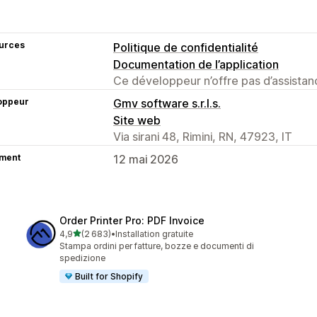
urces
Politique de confidentialité
Documentation de l’application
Ce développeur n’offre pas d’assistanc
oppeur
Gmv software s.r.l.s.
Site web
Via sirani 48, Rimini, RN, 47923, IT
ment
12 mai 2026
Order Printer Pro: PDF Invoice
étoile(s) sur 5
4,9
(2 683)
•
Installation gratuite
2683 avis au total
Stampa ordini per fatture, bozze e documenti di
spedizione
Built for Shopify