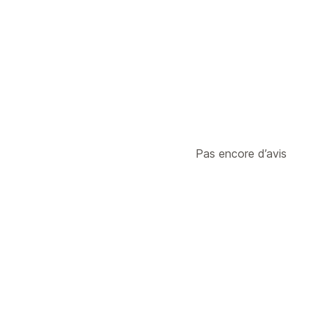
Types de document
Factures
Reçus de cadeaux
Devis
Pas encore d’avis