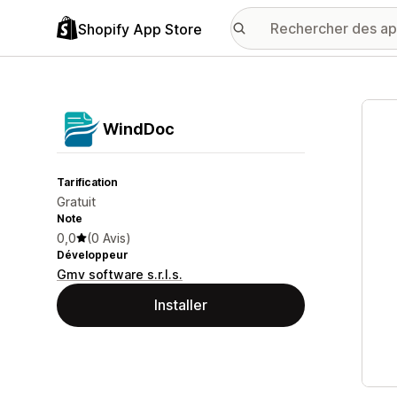
Shopify App Store
Galer
WindDoc
Tarification
Gratuit
Note
0,0
(0 Avis)
Développeur
Gmv software s.r.l.s.
Installer