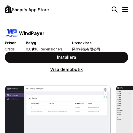
Shopify App Store
WindPayer
Priser
Betyg
Utvecklare
Gratis
0,0
(0 Recensioner)
风付科技有限公司
Installera
Visa demobutik