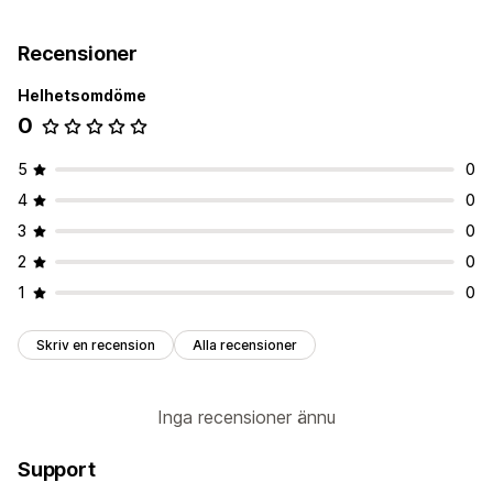
Recensioner
Helhetsomdöme
0
5
0
4
0
3
0
2
0
1
0
Skriv en recension
Alla recensioner
Inga recensioner ännu
Support