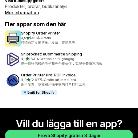
Visa butiksuppgifter:
Produkter, ordrar, butiksanalys
Mer information
Fler appar som den här
Shopify Order Printer
av 5 stjärnor
3,5
(356)
•
Gratis
356 recensioner totalt
打印自定义拣货单、发票、装箱单等
Shiprocket: eCommerce Shipping
av 5 stjärnor
4,1
(631)
•
Gratisplan tillgänglig
631 recensioner totalt
携手值得信赖的电子商务合作伙伴，实现业务快速增长
Order Printer Pro: PDF Invoice
av 5 stjärnor
4,9
(2 677)
•
Gratis att installera
2677 recensioner totalt
用于发票、草稿和运输单据的订单打印工具
Built for Shopify
Vill du lägga till en app?
Prova Shopify gratis i 3 dagar