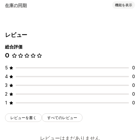
在庫の同期
機能を表示
同期タイプ
マルチチャネル
自動
レビュー
通知とレポート
総合評価
注文の更新
0
5
0
4
0
3
0
2
0
1
0
レビューを書く
すべてのレビュー
レビューはまだありません