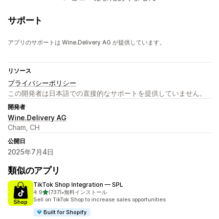
サポート
アプリのサポートは Wine.Delivery AG が提供しています。
リソース
プライバシーポリシー
この開発者は日本語での直接的なサポートを提供していません。
開発者
Wine.Delivery AG
Cham, CH
公開日
2025年7月4日
類似のアプリ
TikTok Shop Integration — SPL
5つ星中
4.9
(737)
•
無料インストール
合計レビュー数：737件
Sell on TikTok Shop to increase sales opportunities
Built for Shopify