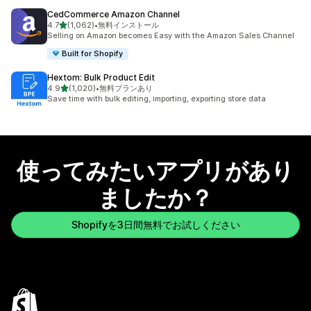
CedCommerce Amazon Channel
5つ星中
4.7
(1,062)
•
無料インストール
合計レビュー数：1062件
Selling on Amazon becomes Easy with the Amazon Sales Channel
Built for Shopify
Hextom: Bulk Product Edit
5つ星中
4.9
(1,020)
•
無料プランあり
合計レビュー数：1020件
Save time with bulk editing, importing, exporting store data
使ってみたいアプリがあり
ましたか？
Shopifyを3日間無料でお試しください