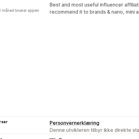
Best and most useful influencer affili
1 måned bruker appen
recommend it to brands & nano, mini a
rser
Personvernerklæring
Denne utvikleren tilbyr ikke direkte s