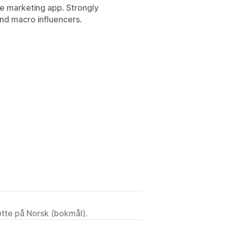
ate marketing app. Strongly
nd macro influencers.
tøtte på Norsk (bokmål).