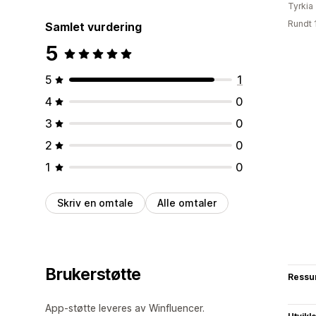
Tyrkia
Rundt 
Samlet vurdering
5
5
1
4
0
3
0
2
0
1
0
Skriv en omtale
Alle omtaler
Brukerstøtte
Ressu
App-støtte leveres av Winfluencer.