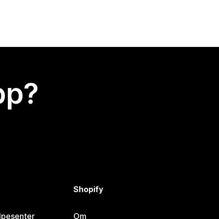
app?
Shopify
lpesenter
Om