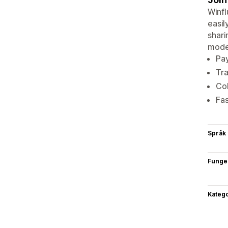
Winfl
easil
shari
model
Pay
Tra
Col
Fas
Språk
Funge
Katego