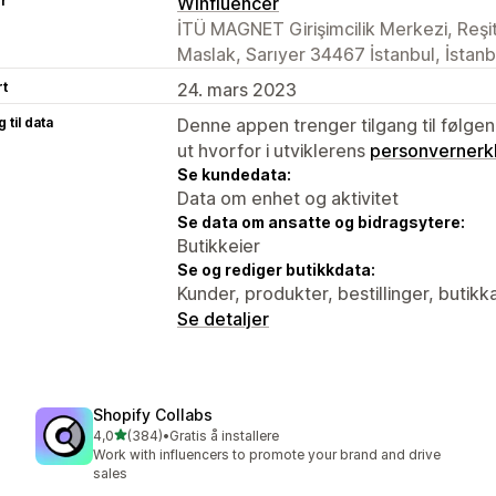
er
Winfluencer
İTÜ MAGNET Girişimcilik Merkezi, Reşit
Maslak, Sarıyer 34467 İstanbul, İstan
rt
24. mars 2023
 til data
Denne appen trenger tilgang til følgen
ut hvorfor i utviklerens
personvernerk
Se kundedata:
Data om enhet og aktivitet
Se data om ansatte og bidragsytere:
Butikkeier
Se og rediger butikkdata:
Kunder, produkter, bestillinger, butikk
Se detaljer
Shopify Collabs
av 5 stjerner
4,0
(384)
•
Gratis å installere
Totalt 384 omtaler
Work with influencers to promote your brand and drive
sales