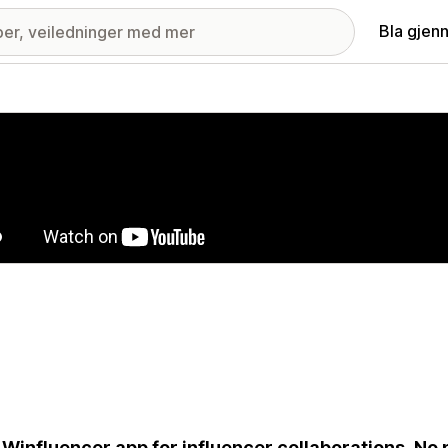
Bla gjen
ri med fremhevede bilder
 Winfluencer app for influencer collaborations. No 