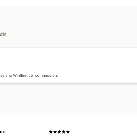
Sporing
Produktkommisjon
Henvisningsadministrasjon
Analyse
Automatisk sporing
Svindel
din.
Samarbeidspartner-opplevelse
Tilpassede instrumentbord
Betalinger
Kortutbetalinger
xes and Winfluencer commission.
gue