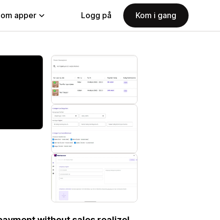
nom apper
Logg på
Kom i gang
payment without sales realize!