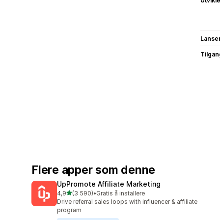
Utvikl
Lanse
Tilgang
Flere apper som denne
UpPromote Affiliate Marketing
av 5 stjerner
4,9
(3 590)
•
Gratis å installere
Totalt 3590 omtaler
Drive referral sales loops with influencer & affiliate
program