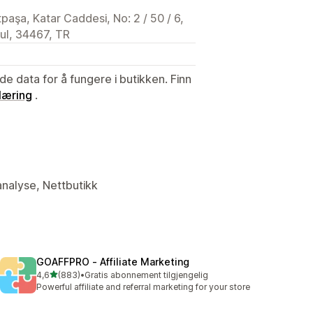
paşa, Katar Caddesi, No: 2 / 50 / 6,
bul, 34467, TR
de data for å fungere i butikken. Finn
læring
.
analyse, Nettbutikk
GOAFFPRO ‑ Affiliate Marketing
av 5 stjerner
4,6
(883)
•
Gratis abonnement tilgjengelig
Totalt 883 omtaler
Powerful affiliate and referral marketing for your store