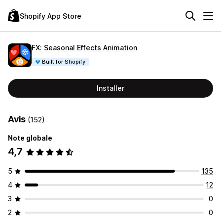
Shopify App Store
FX: Seasonal Effects Animation
Built for Shopify
Installer
Avis
(152)
Note globale
4,7
5
135
4
12
3
0
2
0