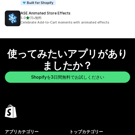
Built for Shopify
ASE Animated Store Effects
5つ星中
5.0
(1)
•
無料
合計レビュー数：1件
Celebrate Add-to-Cart moments with animated effects
使ってみたいアプリがあり
ましたか？
Shopifyを3日間無料でお試しください
アプリカテゴリー
トップカテゴリー