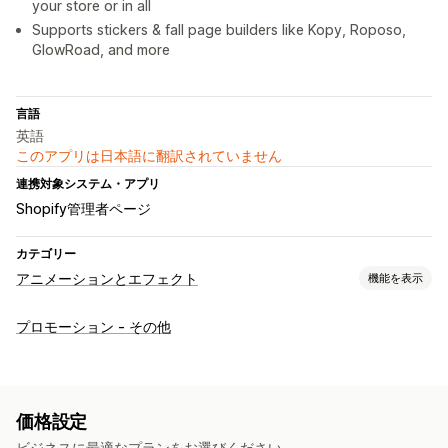
your store or in all
Supports stickers & fall page builders like Kopy, Roposo,
GlowRoad, and more
言語
英語
このアプリは日本語に翻訳されていません
連携対象システム・アプリ
Shopify管理者ページ
カテゴリー
アニメーションとエフェクト
機能を表示
カスタマイズ
プロモーション - その他
3Dアニメーション
アニメーションコントロール
背景
フォーリングエフェクト
インタラクティブアニメーション
ページ固有エフェクト
色
サイズ
スピード
アイコン
画像
価格設定
モバイル対応
スケジュール
ビジネスに最適なプランをお選びください。