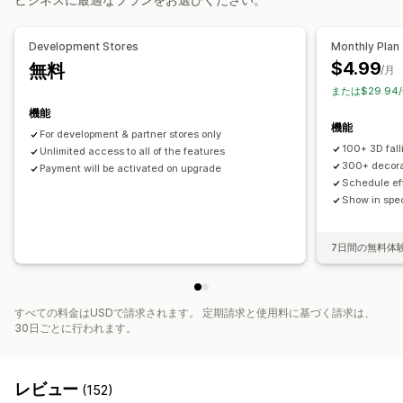
シーズンイベント
秋
ブラックフライデー (BFCM)
クリスマス
ハロウィン
新年
Development Stores
Monthly Plan
春
夏
バレンタインデー
冬
プロモーション
カスタムイベント
$4.99
無料
/月
または$29.94
機能
機能
For development & partner stores only
100+ 3D fall
Unlimited access to all of the features
300+ decora
Payment will be activated on upgrade
Schedule eff
Show in spec
7日間の無料体
すべての料金はUSDで請求されます。 定期請求と使用料に基づく請求は、
30日ごとに行われます。
レビュー
(152)