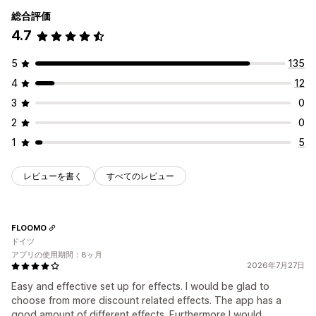
総合評価
4.7
5
135
4
12
3
0
2
0
1
5
レビューを書く
すべてのレビュー
FLOOMO
ドイツ
アプリの使用期間：8ヶ月
2026年7月27日
Easy and effective set up for effects. I would be glad to
choose from more discount related effects. The app has a
good amount of different effects. Furthermore I would