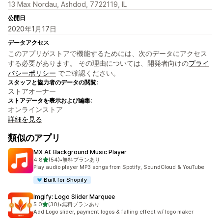
13 Max Nordau, Ashdod, 7722119, IL
公開日
2020年1月17日
データアクセス
このアプリがストアで機能するためには、次のデータにアクセス
する必要があります。 その理由については、開発者向けの
プライ
バシーポリシー
でご確認ください。
スタッフと協力者のデータの閲覧:
ストアオーナー
ストアデータを表示および編集:
オンラインストア
詳細を見る
類似のアプリ
MX AI: Background Music Player
5つ星中
4.8
(54)
•
無料プランあり
合計レビュー数：54件
Play audio player MP3 songs from Spotify, SoundCloud & YouTube
Built for Shopify
Imgify: Logo Slider Marquee
5つ星中
5.0
(30)
•
無料プランあり
合計レビュー数：30件
Add Logo slider, payment logos & falling effect w/ logo maker