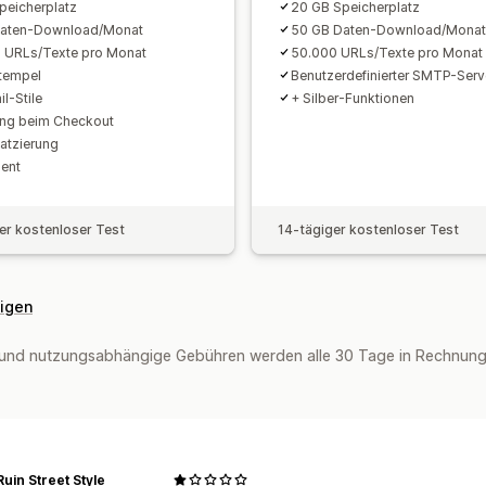
peicherplatz
20 GB Speicherplatz
Daten-Download/Monat
50 GB Daten-Download/Monat
 URLs/Texte pro Monat
50.000 URLs/Texte pro Monat
tempel
Benutzerdefinierter SMTP-Serv
l-Stile
+ Silber-Funktionen
ung beim Checkout
latzierung
ment
er kostenloser Test
14-tägiger kostenloser Test
eigen
und nutzungsabhängige Gebühren werden alle 30 Tage in Rechnung g
Ruin Street Style