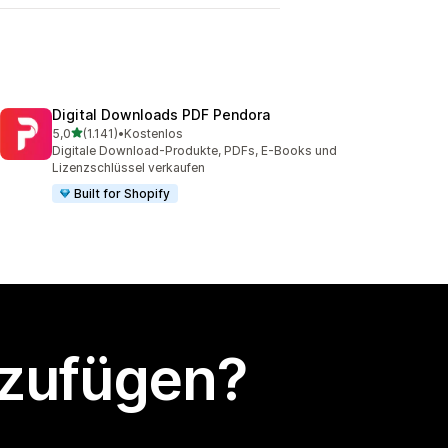
Digital Downloads PDF Pendora
von 5 Sternen
5,0
(1.141)
•
Kostenlos
1141 Rezensionen insgesamt
Digitale Download-Produkte, PDFs, E-Books und
Lizenzschlüssel verkaufen
Built for Shopify
nzufügen?