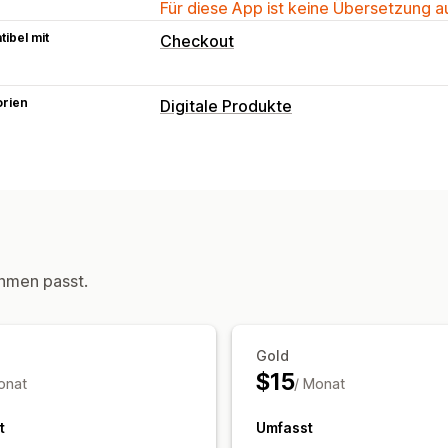
Für diese App ist keine Übersetzung 
ibel mit
Checkout
orien
Digitale Produkte
hmen passt.
Gold
$15
onat
/ Monat
t
Umfasst