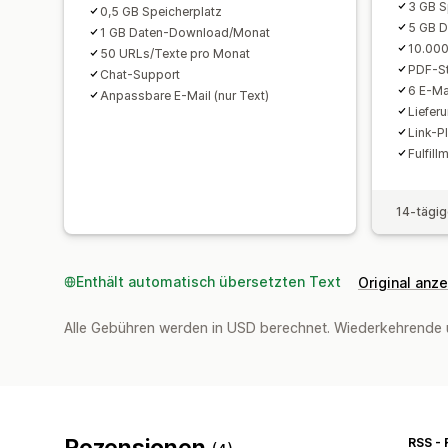
3 GB S
0,5 GB Speicherplatz
5 GB 
1 GB Daten-Download/Monat
10.000
50 URLs/Texte pro Monat
PDF-S
Chat-Support
6 E-Mai
Anpassbare E-Mail (nur Text)
Liefer
Link-P
Fulfill
14-tägig
Enthält automatisch übersetzten Text
Original anz
Alle Gebühren werden in USD berechnet. Wiederkehrende 
Rezensionen
RSS - 