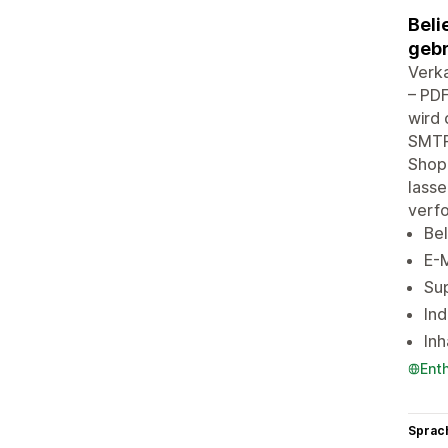
Beli
gebr
Verka
– PDF
wird 
SMTP
Shop 
lasse
verfo
Bel
E-
Sup
Ind
In
Ent
Sprac