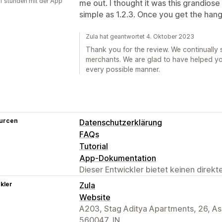
1 stunden mit der App
me out. I thought it was this grandiose
simple as 1.2.3. Once you get the hang o
Zula hat geantwortet 4. Oktober 2023
Thank you for the review. We continually 
merchants. We are glad to have helped yo
every possible manner.
urcen
Datenschutzerklärung
FAQs
Tutorial
App-Dokumentation
Dieser Entwickler bietet keinen direk
kler
Zula
Website
A203, Stag Aditya Apartments, 26, Ash
560047, IN