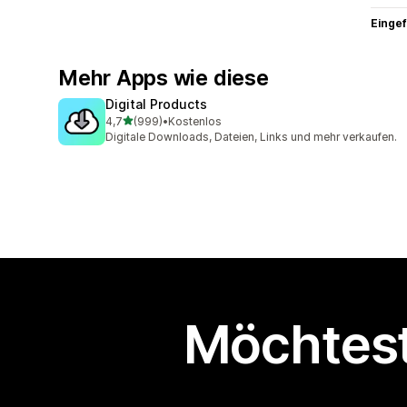
Eingef
Mehr Apps wie diese
Digital Products
von 5 Sternen
4,7
(999)
•
Kostenlos
999 Rezensionen insgesamt
Digitale Downloads, Dateien, Links und mehr verkaufen.
Möchtest