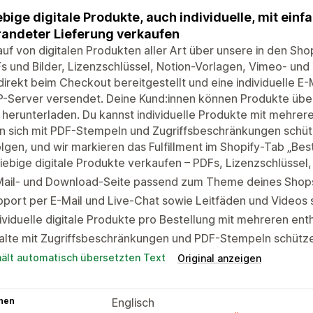
ebige digitale Produkte, auch individuelle, mit ein
andeter Lieferung verkaufen
uf von digitalen Produkten aller Art über unsere in den S
s und Bilder, Lizenzschlüssel, Notion-Vorlagen, Vimeo- und
direkt beim Checkout bereitgestellt und eine individuelle E
-Server versendet. Deine Kund:innen können Produkte über
herunterladen. Du kannst individuelle Produkte mit mehrere
n sich mit PDF-Stempeln und Zugriffsbeschränkungen schütz
lgen, und wir markieren das Fulfillment im Shopify-Tab „Bes
iebige digitale Produkte verkaufen – PDFs, Lizenzschlüssel,
Mail- und Download-Seite passend zum Theme deines Shop
port per E-Mail und Live-Chat sowie Leitfäden und Videos 
ividuelle digitale Produkte pro Bestellung mit mehreren en
halte mit Zugriffsbeschränkungen und PDF-Stempeln schütz
hält automatisch übersetzten Text
Original anzeigen
hen
Englisch