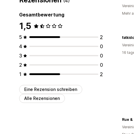
(4)
Verein
Mehr a
Gesamtbewertung
1,5
5
2
fatki
Verein
4
0
16 tag
3
0
2
0
1
2
Eine Rezension schreiben
Alle Rezensionen
Rue &
Verein