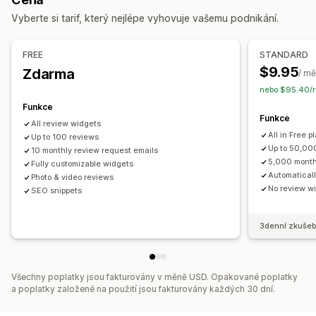
Hlasování
Odznaky
Karusely
Rozvržení mřížky
Vyberte si tarif, který nejlépe vyhovuje vašemu podnikání.
Stránka Všechny recenze
Vybrané recenze
Způsoby shromažďování recenzí
FREE
STANDARD
E-mailové žádosti
Import a export
$9.95
Zdarma
/ mě
nebo $95.40/r
Funkce
Funkce
All review widgets
All in Free p
Up to 100 reviews
Up to 50,00
10 monthly review request emails
5,000 month
Fully customizable widgets
Automatical
Photo & video reviews
No review w
SEO snippets
3denní zkušeb
Všechny poplatky jsou fakturovány v měně USD. Opakované poplatky
a poplatky založené na použití jsou fakturovány každých 30 dní.