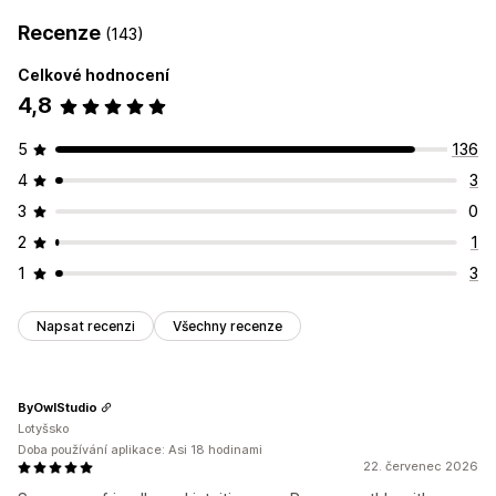
Recenze
(143)
Celkové hodnocení
4,8
5
136
4
3
3
0
2
1
1
3
Napsat recenzi
Všechny recenze
ByOwlStudio
Lotyšsko
Doba používání aplikace: Asi 18 hodinami
22. červenec 2026