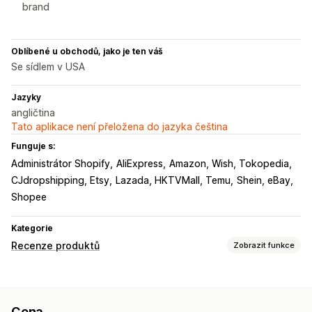
brand
Oblíbené u obchodů, jako je ten váš
Se sídlem v USA
Jazyky
angličtina
Tato aplikace není přeložena do jazyka čeština
Funguje s:
Administrátor Shopify
AliExpress
Amazon, Wish, Tokopedia
CJdropshipping, Etsy
Lazada, HKTVMall, Temu
Shein, eBay
Shopee
Kategorie
Recenze produktů
Zobrazit funkce
Možnosti zobrazení
Fotorecenze
Videorecenze
Hvězdičková hodnocení
Cena