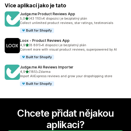
Více aplikací jako je tato
Judge.me Product Reviews App
z 5 hvězd
5,0
(43 110)
•
K dispozici je bezplatný plán
Celkový počet recenzí: 43110
Collect unlimited product reviews, star ratings, testimonials
Built for Shopify
Loox ‑ Product Reviews App
z 5 hvězd
4,9
(8 891)
•
K dispozici je bezplatný plán
Celkový počet recenzí: 8891
Convert more with visual product reviews, superpowered by AI
Built for Shopify
Judge.me Ali Reviews Importer
z 5 hvězd
4,9
(185)
•
Zdarma
Celkový počet recenzí: 185
Import AliExpress reviews and grow your dropshipping store
Built for Shopify
Chcete přidat nějakou
aplikaci?