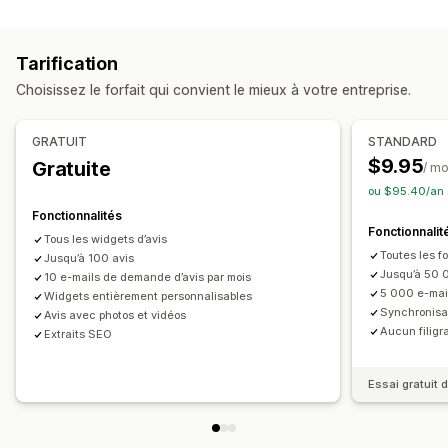
Options d’affichage
Avis photo
Avis vidéo
Évaluations par étoiles
Vote
Tarification
Badges
Carrousels
Mise en page en grille
Choisissez le forfait qui convient le mieux à votre entreprise.
Page contenant tous les avis
Caractéristiques des avis
Méthodes pour recueillir des avis
GRATUIT
STANDARD
Requêtes par e-mail
Import et export
$9.95
Gratuite
/ mo
ou $95.40/an 
Fonctionnalités
Fonctionnalit
Tous les widgets d’avis
Toutes les fo
Jusqu’à 100 avis
Jusqu’à 50 
10 e-mails de demande d’avis par mois
5 000 e-mai
Widgets entièrement personnalisables
Synchronisa
Avis avec photos et vidéos
Aucun filigr
Extraits SEO
Essai gratuit d