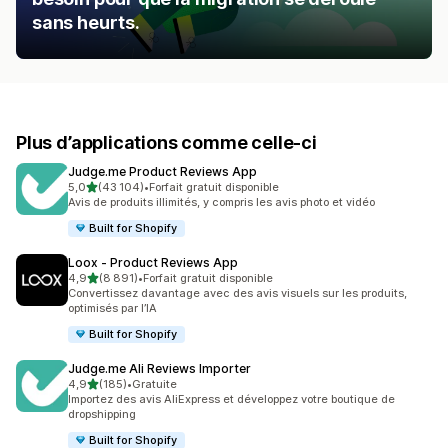
sans heurts.
Plus d’applications comme celle-ci
Judge.me Product Reviews App
étoile(s) sur 5
5,0
(43 104)
•
Forfait gratuit disponible
43104 avis au total
Avis de produits illimités, y compris les avis photo et vidéo
Built for Shopify
Loox ‑ Product Reviews App
étoile(s) sur 5
4,9
(8 891)
•
Forfait gratuit disponible
8891 avis au total
Convertissez davantage avec des avis visuels sur les produits,
optimisés par l’IA
Built for Shopify
Judge.me Ali Reviews Importer
étoile(s) sur 5
4,9
(185)
•
Gratuite
185 avis au total
Importez des avis AliExpress et développez votre boutique de
dropshipping
Built for Shopify