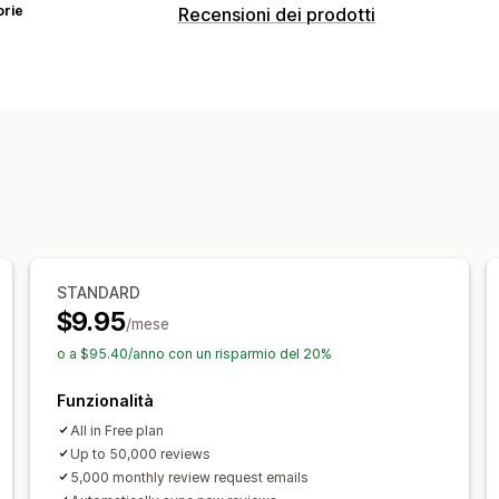
orie
Recensioni dei prodotti
Opzioni di visualizzazione
Recensioni con foto
Recensioni con 
Badge
Caroselli
Layout a griglia
Pag
Recensioni in evidenza
Modalità di raccolta recensioni
Richieste tramite email
Importazione
STANDARD
$9.95
/mese
o a $95.40/anno con un risparmio del 20%
Funzionalità
All in Free plan
Up to 50,000 reviews
5,000 monthly review request emails