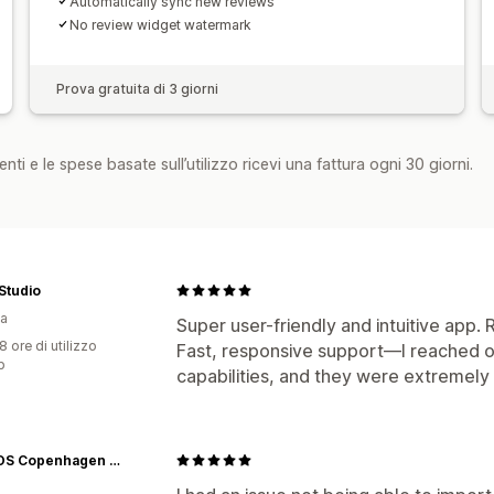
Automatically sync new reviews
No review widget watermark
Prova gratuita di 3 giorni
nti e le spese basate sull’utilizzo ricevi una fattura ogni 30 giorni.
Studio
ia
Super user-friendly and intuitive app. 
8 ore di utilizzo
Fast, responsive support—I reached ou
p
capabilities, and they were extremely
EXODOS Copenhagen Leathercraft