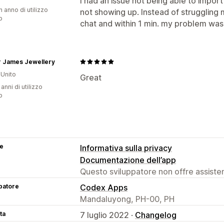
I had an issue not being able to impor
n anno di utilizzo
not showing up. Instead of struggling m
p
chat and within 1 min. my problem was 
 James Jewellery
Unito
Great
 anni di utilizzo
p
se
Informativa sulla privacy
Documentazione dell’app
Questo sviluppatore non offre assistenz
patore
Codex Apps
Mandaluyong, PH-00, PH
ta
7 luglio 2022 ·
Changelog