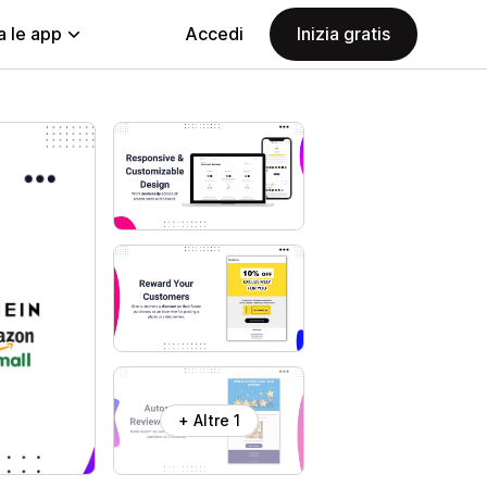
a le app
Accedi
Inizia gratis
+ Altre 1