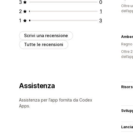
3
0
Oltre u
2
1
dell’ap
1
3
Scrivi una recensione
Amber
Tutte le recensioni
Regno 
Oltre 2
dell’ap
Assistenza
Risor
Assistenza per l’app fornita da Codex
Apps.
Svilup
Lancia