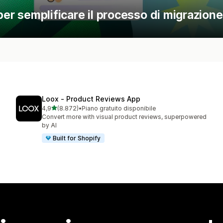
per semplificare il processo di migrazione
Loox ‑ Product Reviews App
stelle su 5
4,9
(8.872)
•
Piano gratuito disponibile
8872 recensioni totali
Convert more with visual product reviews, superpowered
by AI
Built for Shopify