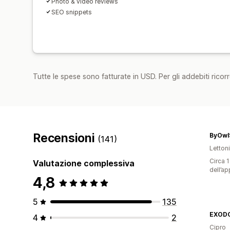
Photo & video reviews
SEO snippets
Tutte le spese sono fatturate in USD. Per gli addebiti ricorre
Recensioni
ByOwl
(141)
Letton
Circa 1
Valutazione complessiva
dell’ap
4,8
5
135
4
2
Cipro