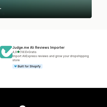
.
Judge.me Ali Reviews Importer
stelle su 5
4,9
(183)
•
Gratis
183 recensioni totali
Import AliExpress reviews and grow your dropshipping
store
Built for Shopify