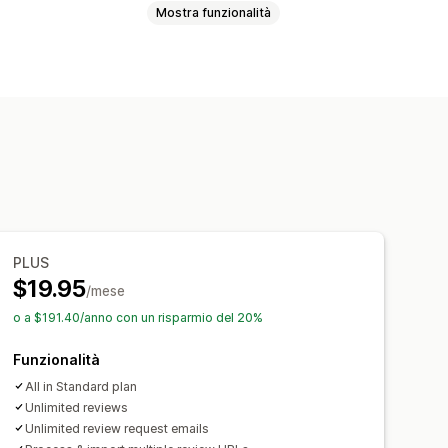
Mostra funzionalità
video
Valutazioni in stelle
Votazioni
ina con tutte le recensioni
 ed esportazione
PLUS
$19.95
/mese
o a $191.40/anno con un risparmio del 20%
Funzionalità
All in Standard plan
Unlimited reviews
Unlimited review request emails