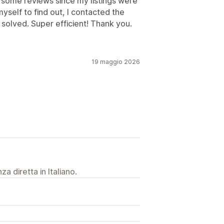
t some reviews since my listings were
yself to find out, I contacted the
solved. Super efficient! Thank you.
19 maggio 2026
a diretta in Italiano.