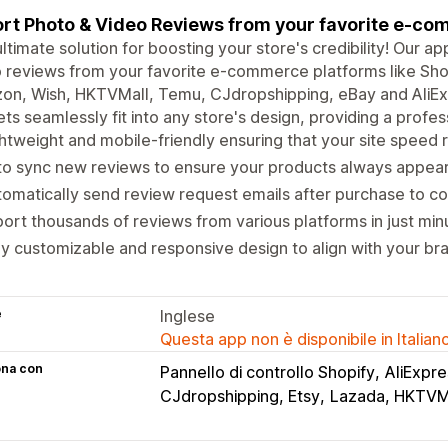
rt Photo & Video Reviews from your favorite e-co
ltimate solution for boosting your store's credibility! Our 
 reviews from your favorite e-commerce platforms like Sho
n, Wish, HKTVMall, Temu, CJdropshipping, eBay and AliExp
ts seamlessly fit into any store's design, providing a profe
htweight and mobile-friendly ensuring that your site speed
o sync new reviews to ensure your products always appear
omatically send review request emails after purchase to c
ort thousands of reviews from various platforms in just min
ly customizable and responsive design to align with your br
e
Inglese
Questa app non è disponibile in Italian
ona con
Pannello di controllo Shopify
AliExpre
CJdropshipping, Etsy
Lazada, HKTVM