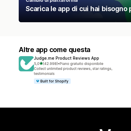
Scarica le app di cui hai bisogno 
Altre app come questa
Judge.me Product Reviews App
stelle su 5
5,0
(42.998)
•
Piano gratuito disponibile
42998 recensioni totali
Collect unlimited product reviews, star ratings,
testimonials
Built for Shopify