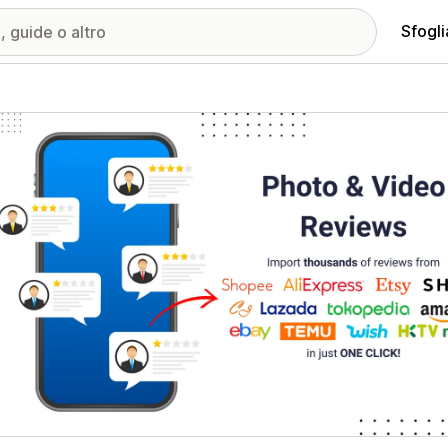
Sfogli
ria immagini in evidenza