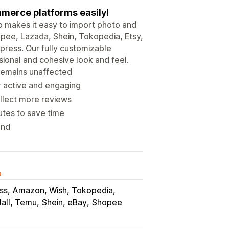
mmerce platforms easily!
app makes it easy to import photo and
pee, Lazada, Shein, Tokopedia, Etsy,
ress. Our fully customizable
ssional and cohesive look and feel.
 remains unaffected
 active and engaging
ollect more reviews
utes to save time
and
o
ss
Amazon, Wish, Tokopedia
all, Temu
Shein, eBay
Shopee