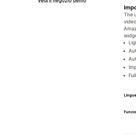
Vedi il negozio demo
Impo
The u
video
Amazo
widge
Lig
Aut
Aut
Imp
Ful
Lingu
Funzi