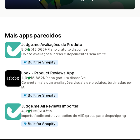
Mais apps parecidos
Judge.me Avaliações de Produto
de 5 estrelas
5,0
(43.065)
•
Plano gratuito disponível
43065 avaliações ao todo
Colete avaliações, notas e depoimentos sem limite
Built for Shopify
Loox ‑ Product Reviews App
de 5 estrelas
4,9
(8.882)
•
Plano gratuito disponível
8882 avaliações ao todo
Converta mais com avaliações visuais de produtos, turbinadas por
IA
Built for Shopify
Judge.me Ali Reviews Importer
de 5 estrelas
4,9
(185)
•
Grátis
185 avaliações ao todo
Importe facilmente avaliações do AliExpress para dropshipping
Built for Shopify