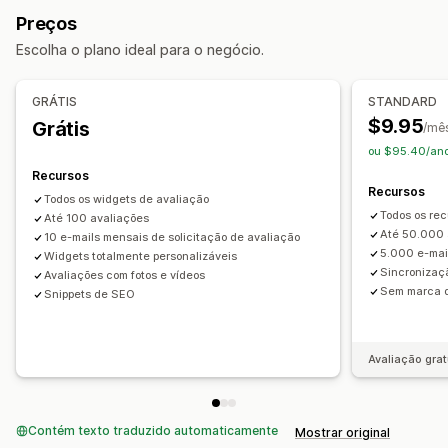
Preços
Avaliações por estrelas
Votação
Selos
Carrosséis
Escolha o plano ideal para o negócio.
Layout de grade
Página de todas as avaliações
Highlights de avaliações
GRÁTIS
STANDARD
Maneiras de obter avaliações
$9.95
Grátis
/mê
Solicitações por e-mail
Importação e exportação
ou $95.40/ano
Recursos
Recursos
Todos os widgets de avaliação
Todos os rec
Até 100 avaliações
Até 50.000 
10 e-mails mensais de solicitação de avaliação
5.000 e-mai
Widgets totalmente personalizáveis
Sincronizaç
Avaliações com fotos e vídeos
Sem marca d
Snippets de SEO
Avaliação grat
Contém texto traduzido automaticamente
Mostrar original