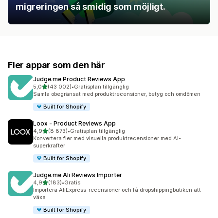
migreringen så smidig som möjligt.
Fler appar som den här
Judge.me Product Reviews App
av 5 stjärnor
5,0
(43 002)
•
Gratisplan tillgänglig
43002 recensioner totalt
Samla obegränsat med produktrecensioner, betyg och omdömen
Built for Shopify
Loox ‑ Product Reviews App
av 5 stjärnor
4,9
(8 873)
•
Gratisplan tillgänglig
8873 recensioner totalt
Konvertera fler med visuella produktrecensioner med AI-
superkrafter
Built for Shopify
Judge.me Ali Reviews Importer
av 5 stjärnor
4,9
(183)
•
Gratis
183 recensioner totalt
Importera AliExpress-recensioner och få dropshippingbutiken att
växa
Built for Shopify