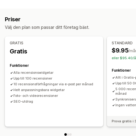
Visningsalternativ
Fotorecensioner
Videorecensioner
Stjärnklassificering
Priser
Omröstningar
Märken
Karuseller
Rutnätslayout
Välj den plan som passar ditt företag bäst.
En sida med alla recensioner
Höjdpunkter från recensioner
Metoder för insamling av recensioner
GRATIS
STANDARD
Förfrågningar via e-post
Import och export
$9.95
Gratis
/må
eller $95.40/å
Funktioner
Funktioner
Alla recensionswidgetar
Allt i Gratis
Upp till 100 recensioner
Upp till 50 
10 recensionsförfrågningar via e-post per månad
5 000 recens
Helt anpassningsbara widgetar
månad
Foto- och videorecensioner
Synkroniser
SEO-utdrag
Ingen vatte
Prova gratis i