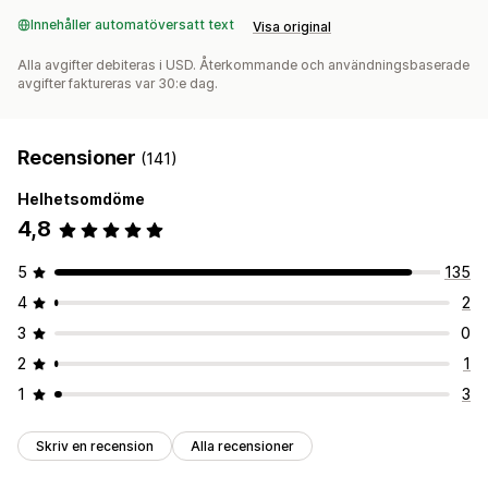
Innehåller automatöversatt text
Visa original
Alla avgifter debiteras i USD. Återkommande och användningsbaserade
avgifter faktureras var 30:e dag.
Recensioner
(141)
Helhetsomdöme
4,8
5
135
4
2
3
0
2
1
1
3
Skriv en recension
Alla recensioner