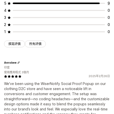
5
9
4
0
3
0
2
0
1
0
撰寫評價
所有評價
Anrobee
印度
使用應用程式 3個月
2025年2月26日
We've been using the WiserNotify Social Proof Popup on our
clothing D2C store and have seen a noticeable lift in
conversions and customer engagement. The setup was
straightforward—no coding headaches—and the customizable
design options made it easy to blend the popups seamlessly
into our brand’s look and feel. We especially love the real-time