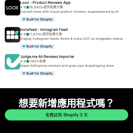
Loox ‑ Product Reviews App
滿分 5 顆星
4.9
(8,892)
•
提供免費方案
共有 8892 則評價
Convert more with visual product reviews, superpowered by AI
Built for Shopify
Instafeed ‑ Instagram Feed
滿分 5 顆星
4.9
(1,934)
•
提供免費方案
共有 1934 則評價
Display Instagram feeds, Reels & Insta UGC as shoppable videos
Built for Shopify
Judge.me Ali Reviews Importer
滿分 5 顆星
4.9
(185)
•
免費
共有 185 則評價
Import AliExpress reviews and grow your dropshipping store
Built for Shopify
想要新增應用程式嗎？
免費試用 Shopify 3 天