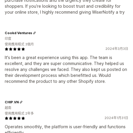
purchase notifications and the urgency they create for
shoppers. If you’re looking to boost trust and credibility for
your online store, I highly recommend giving WiserNotify a try
Cookd Ventures
印度
使用應用程式 3個月
2024年3月3日
It's been a great experience using this app. The team is
excellent, and they are super communicative. They helped us
resolve any challenges we faced. They also kept us posted on
their development process which benefitted us. Would
recommend the product to any other Shopify store.
CHIP.VN
越南
使用應用程式 2年多
2024年1月31日
Operates smoothly, the platform is user-friendly and functions
efficiently.