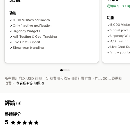
或每年 $50，可
計時器類型
功能
每日優惠
快閃優惠
限時促銷
到期日
特別活動
新品上市
功能
1000 Visitors per month
運送截止時間
5,000 Visito
Only 1 active notification
Social proof 
Urgency Widgets
Urgency Wi
A/B Testing & Goal Tracking
A/B Testing
Live Chat Support
Live Chat Su
Show your branding
Show your b
所有費用均以 USD 計價。 定期費用和依使用量計費方案，均以 30 天為週期
收費。
查看所有定價選項
評論
(9)
整體評分
5