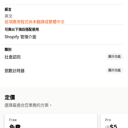
語言
英文
這項應用程式尚未翻譯成繁體中文
可與以下項目搭配使用
Shopify 管理介面
類別
社會認同
顯示功能
顯示選項
倒數計時器
顯示功能
不重複的訪客
即時流量
商品閱覽數
最近訪客
評價數
銷售次數
顯示選項
最近購買商品
自訂通知
多國語言
自訂版面配置
社群媒體連結
自訂 CSS
顏色和字型
自訂文字
自訂位置
公告列
固定式橫幅
分析
定價
彈出式視窗
動畫
購物車頁面
結帳頁面
登陸頁面
產品頁面
互動追蹤
轉換追蹤
選擇最適合您業務的方案。
計時選項
定期
已排程
日期範圍
活動
每次造訪重設
指定結束日期
Free
Pro
指定分鐘
單次
計時工作階段
$5
免費
/月