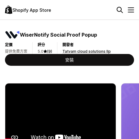
Shopify App Store
WiserNotify Social Proof Popup
定價
評分
開發者
提供免費方案
5.0
(9)
Tatvam cloud solutions llp
安裝