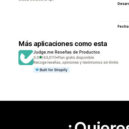
Desarr
Fecha
Más aplicaciones como esta
Judge.me Reseñas de Productos
de 5 estrellas
5.0
(43,011)
•
Plan gratis disponible
43011 reseñas en total
Recoge reseñas, opiniones y testimonios sin límite
Built for Shopify
¿Quiere