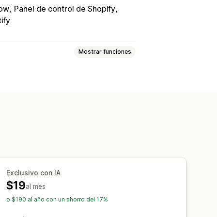
low
Panel de control de Shopify
ify
Mostrar funciones
ñas con videos
lemas
Carruseles
cula
Pestañas o barras laterales
 populares
Reseñas destacadas
tos enriquecidos
licitudes por SMS
Exclusivo con IA
$19
anas emergentes
Formularios
al mes
rtar y exportar
o $190 al año con un ahorro del 17%
 reseñas
Automatizaciones