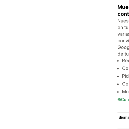
Mues
cont
Nuest
en tu
varia
convi
Googl
de tu
Rec
Com
Pi
Con
Mue
Con
Idiom