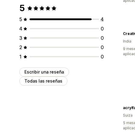
aplica
5
5
4
4
0
Creat
3
0
India
2
0
9 mese
aplica
1
0
Escribir una reseña
Todas las reseñas
acrylf
Suiza
5 mese
aplica