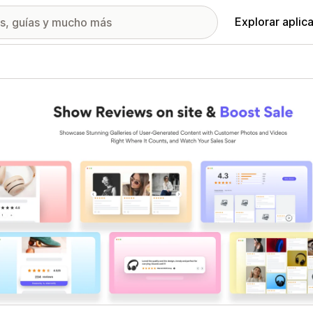
Explorar aplic
ía de imágenes destacadas