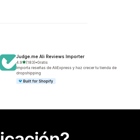
Judge.me Ali Reviews Importer
de 5 estrellas
4.9
(183)
•
Gratis
183 reseñas en total
Importa reseñas de AliExpress y haz crecer tu tienda de
dropshipping
Built for Shopify
icación?