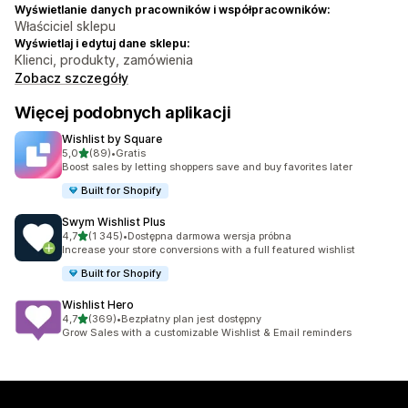
Wyświetlanie danych pracowników i współpracowników:
Właściciel sklepu
Wyświetlaj i edytuj dane sklepu:
Klienci, produkty, zamówienia
Zobacz szczegóły
Więcej podobnych aplikacji
Wishlist by Square
na 5 gwiazdek
5,0
(89)
•
Gratis
Łączna liczba recenzji: 89
Boost sales by letting shoppers save and buy favorites later
Built for Shopify
Swym Wishlist Plus
na 5 gwiazdek
4,7
(1 345)
•
Dostępna darmowa wersja próbna
Łączna liczba recenzji: 1345
Increase your store conversions with a full featured wishlist
Built for Shopify
Wishlist Hero
na 5 gwiazdek
4,7
(369)
•
Bezpłatny plan jest dostępny
Łączna liczba recenzji: 369
Grow Sales with a customizable Wishlist & Email reminders