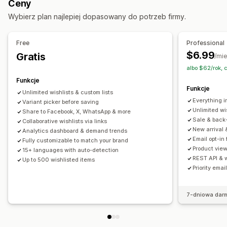
Ceny
Zapisywanie na później
Lista życzeń gościa
Wybierz plan najlepiej dopasowany do potrzeb firmy.
Zarządzanie listą
Udostępnianie e-maili
Free
Professional
Udostępnianie w mediach społecznościowych
$6.99
Gratis
/mie
Udostępnianie linków
Pulpit
Wiele list
Import i eksport
albo $62/rok,
Dodaj do koszyka
Analiza konwersji
Funkcje
Funkcje
Unlimited wishlists & custom lists
Dostosowanie
Everything i
Variant picker before saving
Wielojęzyczne
Szablony e-maili
Alerty o zakupie
Unlimited wi
Share to Facebook, X, WhatsApp & more
Sale & back-
Powiadomienia o cenie
Collaborative wishlists via links
New arrival 
Analytics dashboard & demand trends
Powiadomienia o dostępności produktu
Email opt-in 
Fully customizable to match your brand
Product view
15+ languages with auto-detection
REST API & 
Up to 500 wishlisted items
Priority emai
7-dniowa dar