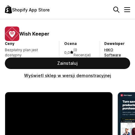
Shopify App Store
Wish Keeper
Ceny
Ocena
Deweloper
Bezpłatny plan jest
(0
HIKO
0,0
dostępny
Recenzje)
Software
Zainstaluj
Wyświetl sklep w wersji demonstracyjnej