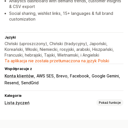
Analytics dashboard with demand trends, customer insights
& CSV export
Social sharing, wishlist links, 15+ languages & full brand
customization
Języki
Chiński (uproszczony), Chiński (tradycyjny), Japoński,
Koreański, Włoski, Niemiecki, rosyjski, arabski, Hiszpański,
Francuski, hebrajski, Tajski, Wietnamski, i Angielski
Ta aplikacja nie została przetłumaczona na język Polski
Współpracuje z
Konta klientów
AWS SES
Brevo
Facebook
Google Gemini
Resend
SendGrid
Kategorie
Lista życzeń
Pokaż funkcje
Typy list
Rejestr niestandardowy
Publiczna lista życzeń
Ulubione