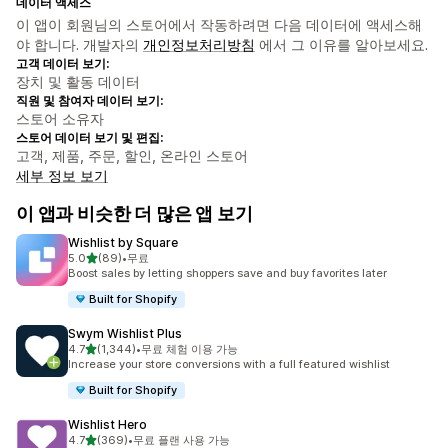
데이터 액세스
이 앱이 회원님의 스토어에서 작동하려면 다음 데이터에 액세스해
야 합니다. 개발자의
개인정보처리방침
에서 그 이유를 알아보세요.
고객 데이터 보기:
장치 및 활동 데이터
직원 및 참여자 데이터 보기:
스토어 소유자
스토어 데이터 보기 및 편집:
고객, 제품, 주문, 할인, 온라인 스토어
세부 정보 보기
이 앱과 비슷한 더 많은 앱 보기
Wishlist by Square
별 5개 중
5.0
(89)
•
무료
총 리뷰 89개
Boost sales by letting shoppers save and buy favorites later
Built for Shopify
Swym Wishlist Plus
별 5개 중
4.7
(1,344)
•
무료 체험 이용 가능
총 리뷰 1344개
Increase your store conversions with a full featured wishlist
Built for Shopify
Wishlist Hero
별 5개 중
4.7
(369)
•
무료 플랜 사용 가능
총 리뷰 369개