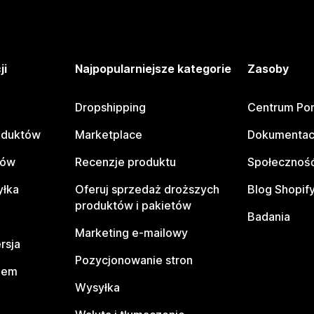
ji
Najpopularniejsze kategorie
Zasoby
Dropshipping
Centrum Po
oduktów
Marketplace
Dokumentac
tów
Recenzje produktu
Społeczność
yłka
Oferuj sprzedaż droższych
Blog Shopif
produktów i pakietów
Badania
Marketing e-mailowy
rsja
Pozycjonowanie stron
pem
Wysyłka