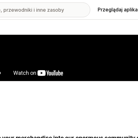
Przeglądaj aplika
nione obrazy w galerii
 your merchandise into our enormous community o