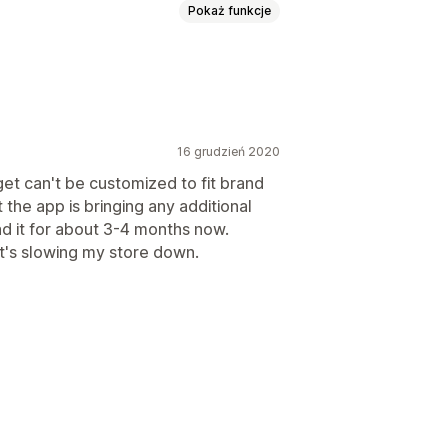
Pokaż funkcje
zentów
Rejestr online
sywanie na później
16 grudzień 2020
get can't be customized to fit brand
t the app is bringing any additional
 w mediach społecznościowych
ad it for about 3-4 months now.
t
Dodaj do koszyka
it's slowing my store down.
standardowe