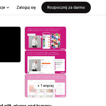
cje
Zaloguj się
Rozpocznij za darmo
+ 1 więcej
f gift-givers and hungry