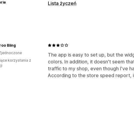
rie
Lista życzeń
Typy list
Rejestr niestandardowy
Rejestr pre
Publiczna lista życzeń
Ulubione
Zapi
Lista życzeń gościa
oo Bling
Zjednoczone
Zarządzanie listą
The app is easy to set up, but the wid
iące korzystania z
colors. In addition, it doesn't seem tha
Udostępnianie e-maili
Udostępnianie
ji
traffic to my shop, even though I've h
Udostępnianie linków
Pulpit
Wiele lis
According to the store speed report, 
Dostosowanie
Niestandardowy branding
Ikony nie