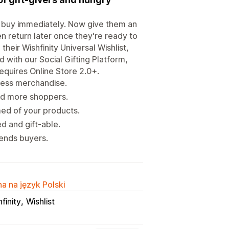
t buy immediately. Now give them an
en return later once they're ready to
heir Wishfinity Universal Wishlist,
with our Social Gifting Platform,
 Requires Online Store 2.0+.
less merchandise.
and more shoppers.
ed of your products.
d and gift-able.
sends buyers.
a na język Polski
finity
Wishlist