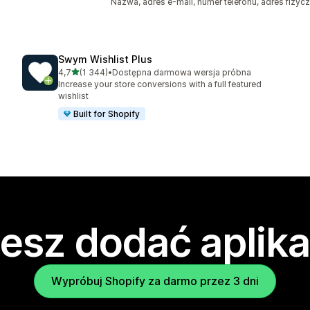
Nazwa, adres e-mail, numer telefonu, adres fizyc
Swym Wishlist Plus
na 5 gwiazdek
4,7
(1 344)
•
Dostępna darmowa wersja próbna
Łączna liczba recenzji: 1344
Increase your store conversions with a full featured
wishlist
Built for Shopify
esz dodać aplika
Wypróbuj Shopify za darmo przez 3 dni