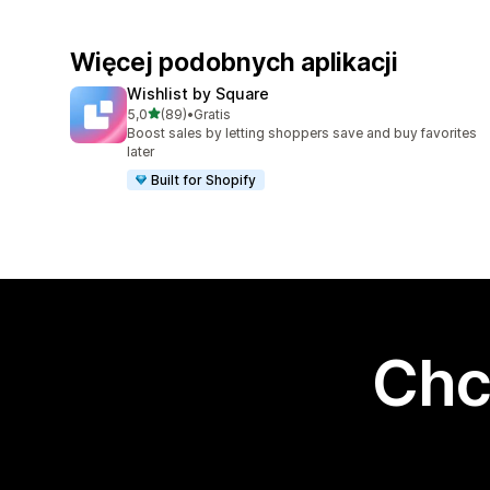
Więcej podobnych aplikacji
Wishlist by Square
na 5 gwiazdek
5,0
(89)
•
Gratis
Łączna liczba recenzji: 89
Boost sales by letting shoppers save and buy favorites
later
Built for Shopify
Chc