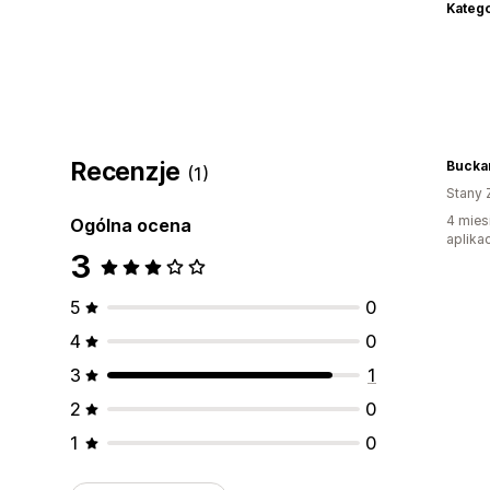
Katego
Recenzje
Buckar
(1)
Stany 
4 mies
Ogólna ocena
aplikac
3
5
0
4
0
3
1
2
0
1
0