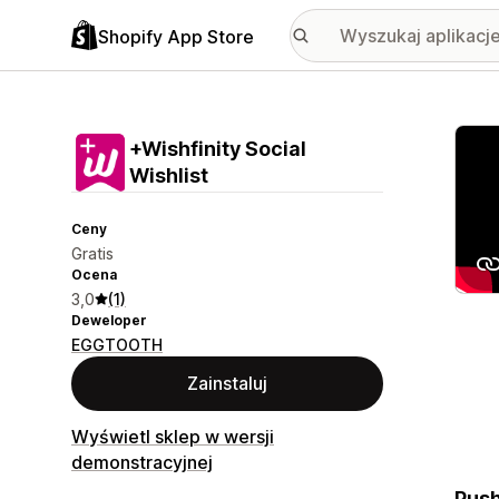
Shopify App Store
Wyróż
+Wishfinity Social
Wishlist
Ceny
Gratis
Ocena
3,0
(1)
Deweloper
EGGTOOTH
Zainstaluj
Wyświetl sklep w wersji
demonstracyjnej
Push