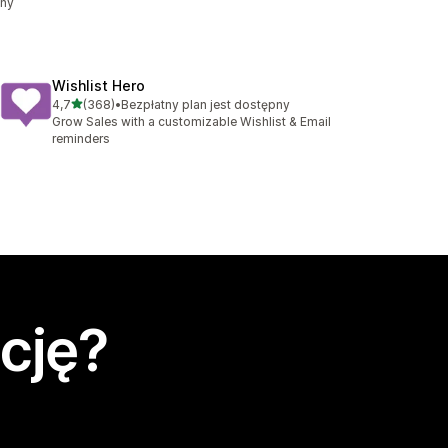
zny
Wishlist Hero
na 5 gwiazdek
4,7
(368)
•
Bezpłatny plan jest dostępny
Łączna liczba recenzji: 368
Grow Sales with a customizable Wishlist & Email
reminders
cję?