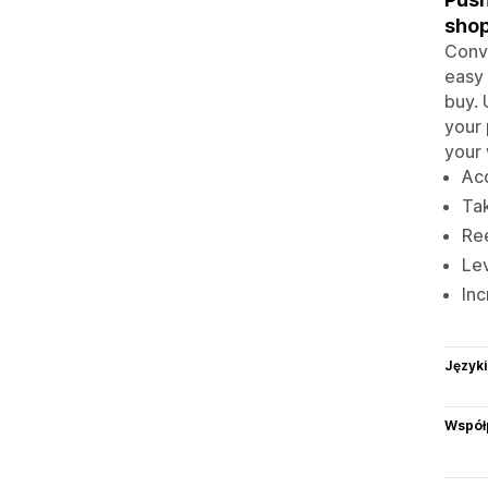
shop
Conve
easy 
buy. 
your 
your 
Ac
Tak
Ree
Lev
Inc
Języki
Współ