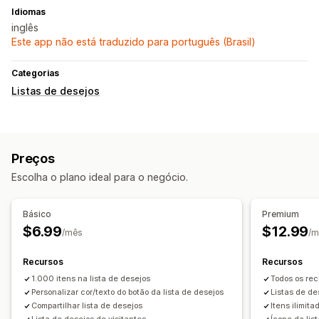
Idiomas
inglês
Este app não está traduzido para português (Brasil)
Categorias
Listas de desejos
Preços
Escolha o plano ideal para o negócio.
Básico
Premium
$6.99
$12.99
/mês
/m
Recursos
Recursos
1.000 itens na lista de desejos
Todos os rec
Personalizar cor/texto do botão da lista de desejos
Listas de de
Compartilhar lista de desejos
Itens ilimita