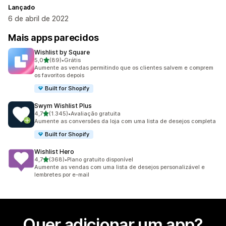
Lançado
6 de abril de 2022
Mais apps parecidos
Wishlist by Square
de 5 estrelas
5,0
(89)
•
Grátis
89 avaliações ao todo
Aumente as vendas permitindo que os clientes salvem e comprem
os favoritos depois
Built for Shopify
Swym Wishlist Plus
de 5 estrelas
4,7
(1.345)
•
Avaliação gratuita
1345 avaliações ao todo
Aumente as conversões da loja com uma lista de desejos completa
Built for Shopify
Wishlist Hero
de 5 estrelas
4,7
(368)
•
Plano gratuito disponível
368 avaliações ao todo
Aumente as vendas com uma lista de desejos personalizável e
lembretes por e-mail
Quer adicionar um app?