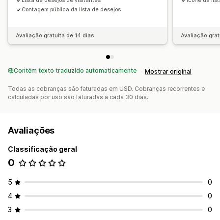
Lista de desejos de visitantes
Ícone da lis
Contagem pública da lista de desejos
Avaliação gratuita de 14 dias
Avaliação grat
Contém texto traduzido automaticamente
Mostrar original
Todas as cobranças são faturadas em USD. Cobranças recorrentes e
calculadas por uso são faturadas a cada 30 dias.
Avaliações
Classificação geral
0
5
0
4
0
3
0