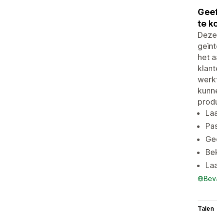
Geef
te k
Deze 
geïnt
het 
klant
werkt
kunne
prod
Laa
Pas
Gee
Bek
Laa
Bev
Talen