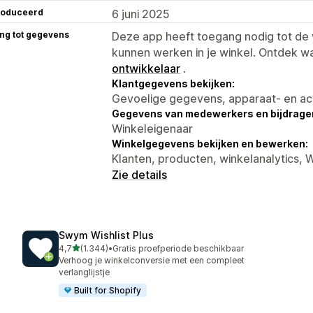
roduceerd
6 juni 2025
ng tot gegevens
Deze app heeft toegang nodig tot d
kunnen werken in je winkel. Ontdek w
ontwikkelaar
.
Klantgegevens bekijken:
Gevoelige gegevens, apparaat- en ac
Gegevens van medewerkers en bijdrager
Winkeleigenaar
Winkelgegevens bekijken en bewerken:
Klanten, producten, winkelanalytics,
Zie details
Swym Wishlist Plus
van 5 sterren
4,7
(1.344)
•
Gratis proefperiode beschikbaar
1344 recensies in totaal
Verhoog je winkelconversie met een compleet
verlanglijstje
Built for Shopify