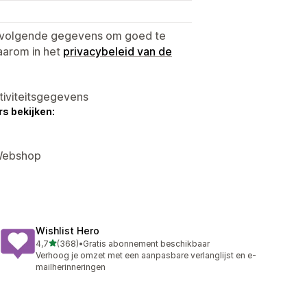
e volgende gegevens om goed te
aarom in het
privacybeleid van de
tiviteitsgegevens
s bekijken:
 Webshop
Wishlist Hero
van 5 sterren
4,7
(368)
•
Gratis abonnement beschikbaar
368 recensies in totaal
Verhoog je omzet met een aanpasbare verlanglijst en e-
mailherinneringen