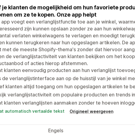
 je klanten de mogelijkheid om hun favoriete produ
omen om ze te kopen. Onze app helpt
app voegt een verlanglijstfunctie toe aan je winkel, waar
eresseerd zijn kunnen opslaan zonder ze aan hun winkelwa
aantal verlaten winkelwagens te verlagen en moedigt teru
en kunnen terugkeren naar hun opgeslagen artikelen. De app
 met de meeste Shopify-thema's zonder dat hiervoor aange
n de verlanglijstactiviteit van klanten bekijken om het koo
uctaanbod of acties hierop afstemmen.
t klanten eenvoudig producten aan hun verlanglijst toevoeg
 de verlanglijstinterface aan op de huisstijl van je winkel m
f klanten altijd toegang om hun opgeslagen artikelen te be
ijk verlanglijstactiviteit om populaire producten en trends 
t klanten verlanglijsten aanmaken zonder te hoeven inlogg
at automatisch vertaalde tekst
Origineel weergeven
Engels