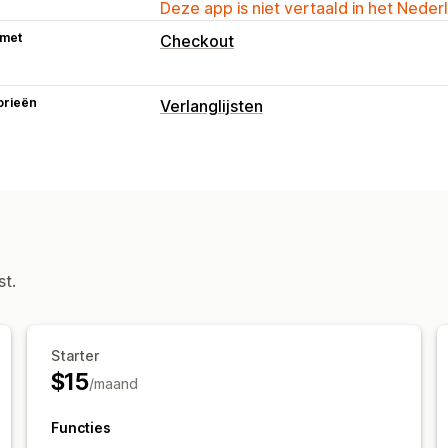
Deze app is niet vertaald in het Neder
 met
Checkout
orieën
Verlanglijsten
Lijsttypen
Openbare verlanglijst
Verlanglijst ga
Lijstbeheer
Dashboard
st.
Aanpassing
Aangepaste branding
Starter
$15
/maand
Functies