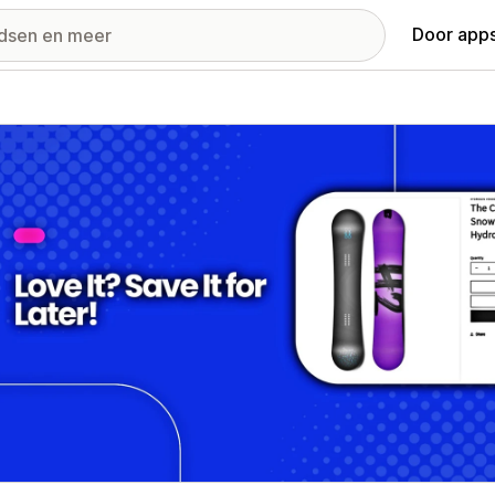
Door apps
ij met uitgelichte afbeeldingen