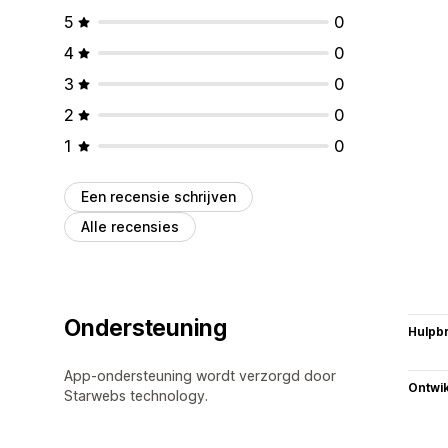
5
0
4
0
3
0
2
0
1
0
Een recensie schrijven
Alle recensies
Ondersteuning
Hulpb
App-ondersteuning wordt verzorgd door
Ontwik
Starwebs technology.