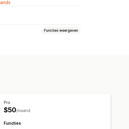
lands
Functies weergeven
sten
Pro
$50
/maand
Functies