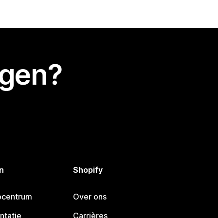
egen?
n
Shopify
pcentrum
Over ons
ntatie
Carrières