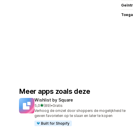
Geïnt
Toega
Meer apps zoals deze
Wishlist by Square
van 5 sterren
5,0
(89)
•
Gratis
89 recensies in totaal
Verhoog de omzet door shoppers de mogelijkheid te
geven favorieten op te slaan en later te kopen
Built for Shopify