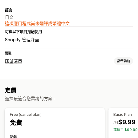
語言
日文
這項應用程式尚未翻譯成繁體中文
可與以下項目搭配使用
Shopify 管理介面
類別
願望清單
顯示功能
清單類型
收藏
儲存以便日後購買
賓客願望清單
定價
清單管理
選擇最適合您業務的方案。
控制面板
加入購物車
自訂
Free (cancel plan)
Basic Plan
$9.99
免費
自訂版面配置
自訂圖示
/月
或每年 $99.9
功能