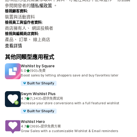
參閱開發者的
隱私權政策
。
檢視顧客資料:
裝置與活動資料
檢視員工與協作者資料:
商店擁有人、 網誌投稿者
檢視與編輯商店資料:
產品、 訂單、 線上商店
查看詳情
其他同類型應用程式
Wishlist by Square
滿分 5 顆星
5.0
(90)
•
免費
共有 90 則評價
Boost sales by letting shoppers save and buy favorites later
Built for Shopify
Swym Wishlist Plus
滿分 5 顆星
4.7
(1,343)
•
提供免費試用
共有 1343 則評價
Increase your store conversions with a full featured wishlist
Built for Shopify
Wishlist Hero
滿分 5 顆星
4.7
(369)
•
提供免費方案
共有 369 則評價
Grow Sales with a customizable Wishlist & Email reminders