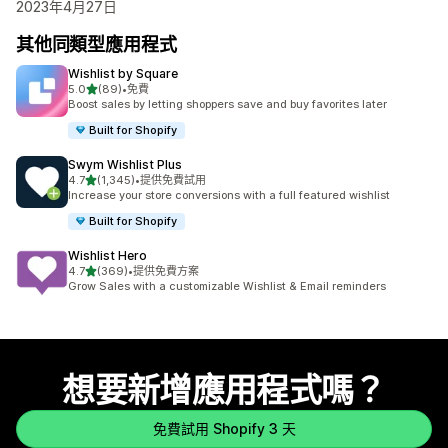
2023年4月27日
其他同類型應用程式
Wishlist by Square
滿分 5 顆星
5.0
(89)
•
免費
共有 89 則評價
Boost sales by letting shoppers save and buy favorites later
Built for Shopify
Swym Wishlist Plus
滿分 5 顆星
4.7
(1,345)
•
提供免費試用
共有 1345 則評價
Increase your store conversions with a full featured wishlist
Built for Shopify
Wishlist Hero
滿分 5 顆星
4.7
(369)
•
提供免費方案
共有 369 則評價
Grow Sales with a customizable Wishlist & Email reminders
想要新增應用程式嗎？
免費試用 Shopify 3 天