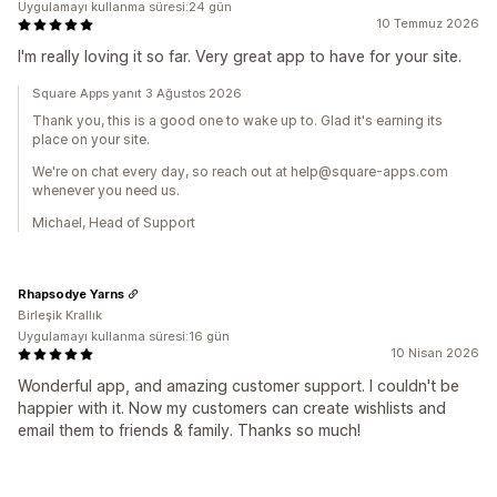
Uygulamayı kullanma süresi:24 gün
10 Temmuz 2026
I'm really loving it so far. Very great app to have for your site.
Square Apps yanıt 3 Ağustos 2026
Thank you, this is a good one to wake up to. Glad it's earning its
place on your site.
We're on chat every day, so reach out at help@square-apps.com
whenever you need us.
Michael, Head of Support
Rhapsodye Yarns
Birleşik Krallık
Uygulamayı kullanma süresi:16 gün
10 Nisan 2026
Wonderful app, and amazing customer support. I couldn't be
happier with it. Now my customers can create wishlists and
email them to friends & family. Thanks so much!