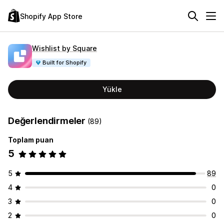
Shopify App Store
Wishlist by Square
Built for Shopify
Yükle
Değerlendirmeler
(89)
Toplam puan
5
5
89
4
0
3
0
2
0