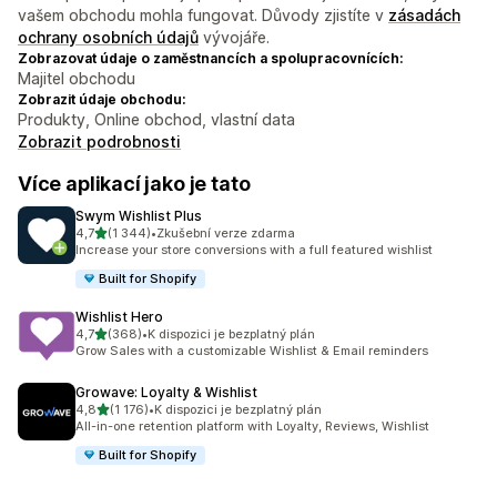
vašem obchodu mohla fungovat. Důvody zjistíte v
zásadách
ochrany osobních údajů
vývojáře.
Zobrazovat údaje o zaměstnancích a spolupracovnících:
Majitel obchodu
Zobrazit údaje obchodu:
Produkty, Online obchod, vlastní data
Zobrazit podrobnosti
Více aplikací jako je tato
Swym Wishlist Plus
z 5 hvězd
4,7
(1 344)
•
Zkušební verze zdarma
Celkový počet recenzí: 1344
Increase your store conversions with a full featured wishlist
Built for Shopify
Wishlist Hero
z 5 hvězd
4,7
(368)
•
K dispozici je bezplatný plán
Celkový počet recenzí: 368
Grow Sales with a customizable Wishlist & Email reminders
Growave: Loyalty & Wishlist
z 5 hvězd
4,8
(1 176)
•
K dispozici je bezplatný plán
Celkový počet recenzí: 1176
All-in-one retention platform with Loyalty, Reviews, Wishlist
Built for Shopify