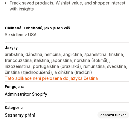
Track saved products, Wishlist value, and shopper interest
with insights
Oblíbené u obchodů, jako je ten váš
Se sídlem v USA
Jazyky
arabština, dánština, němčina, angličtina, španělština, finština,
francouzština, italština, japonština, norština (Bokmål),
nizozemština, portugalština (brazilská), rumunština, švédština,
čínština (zjednodušená), a čínština (tradiční)
Tato aplikace není přeložena do jazyka čeština
Funguje s:
Administrátor Shopify
Kategorie
Seznamy přání
Zobrazit funkce
Typy seznamů