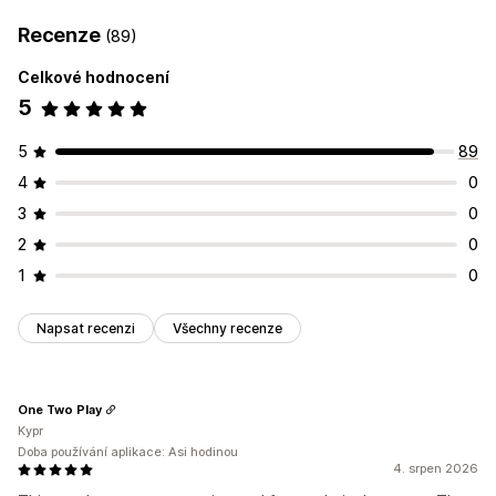
Oblíbené
Uložení na později
Recenze
(89)
Správa seznamů
Celkové hodnocení
Panel
Přidat do košíku
Analytika konverzí
5
Přizpůsobení
Více jazyků
5
89
4
0
3
0
2
0
1
0
Napsat recenzi
Všechny recenze
One Two Play
Kypr
Doba používání aplikace: Asi hodinou
4. srpen 2026