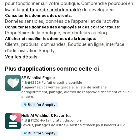
pour fonctionner sur votre boutique. Comprendre pourquoi en
lisant la
politique de confidentialité
du développeur.
Consulter les données des clients:
Données sensibles, données de l’appareil et de l’activité
Consulter les données des employés et des collaborateurs:
Propriétaire de la boutique, contributeurs au blog
Afficher et modifier les données de la boutique:
Clients, produits, commandes, Boutique en ligne, interface
d'administration Shopify
Voir les détails
Plus d’applications comme celle-ci
SE Wishlist Engine
étoile(s) sur 5
4,8
(252)
•
Forfait gratuit disponible
252 avis au total
Augmentez vos ventes grâce à la liste de souhaits :
enregistrement, partage, alertes de réapprovisionnement et plus
encore.
Built for Shopify
Hulk AI Wishlist & Favorites
étoile(s) sur 5
4,8
(125)
•
Forfait gratuit disponible
125 avis au total
Favoris, partages de listes & alertes restock pour booster AOV
Built for Shopify