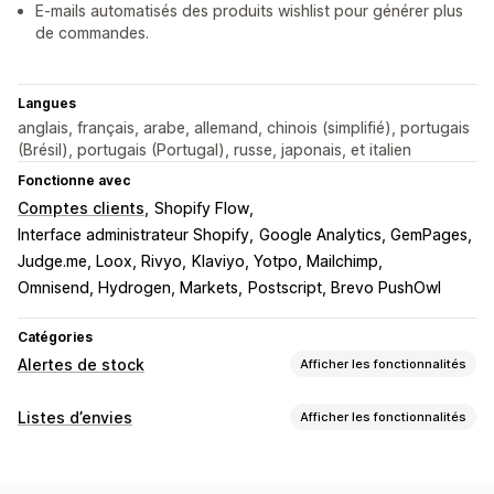
E-mails automatisés des produits wishlist pour générer plus
de commandes.
Langues
anglais, français, arabe, allemand, chinois (simplifié), portugais
(Brésil), portugais (Portugal), russe, japonais, et italien
Fonctionne avec
Comptes clients
Shopify Flow
Interface administrateur Shopify
Google Analytics, GemPages
Judge.me, Loox, Rivyo
Klaviyo, Yotpo, Mailchimp
Omnisend, Hydrogen, Markets
Postscript, Brevo PushOwl
Catégories
Alertes de stock
Afficher les fonctionnalités
Notifications
Listes d’envies
Afficher les fonctionnalités
Alertes automatiques
Stock faible
De retour en stock
Types de listes
E-mail
En rupture de stock
Baisse de prix