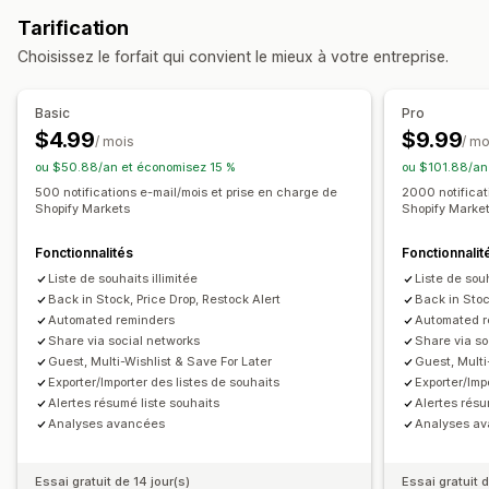
Liste en ligne
Liste d’envies publique
Personnalisation
Tarification
Sauvegarder pour plus tard
Liste d’envies d’invité
Paramètres d’alerte
Modèles de notifications
Choisissez le forfait qui convient le mieux à votre entreprise.
Gestion des listes
Bouton de notification
Pop-ups
Partage d’e-mails
Partage social
Liens de partage
Basic
Pro
Analyses de données et génération de rapports
Tableau de bord
Listes multiples
$4.99
$9.99
/ mois
/ mo
Rapports sur les stocks
Rapports de performance
Importation et exportation
Ajout au panier
ou $50.88/an et économisez 15 %
ou $101.88/an
Suivi des stocks
Analyse des conversions
500 notifications e-mail/mois et prise en charge de
2000 notificat
Shopify Markets
Shopify Marke
Personnalisation
Fonctionnalités
Fonctionnalit
Image de marque personnalisée
Liste de souhaits illimitée
Liste de souh
Mises en page personnalisées
Icônes personnalisées
Back in Stock, Price Drop, Restock Alert
Back in Stoc
Modèles d’e-mails
Alertes d’achat
Alertes de prix
Automated reminders
Automated r
Alertes de stock
Share via social networks
Share via so
Guest, Multi-Wishlist & Save For Later
Guest, Multi
Exporter/Importer des listes de souhaits
Exporter/Imp
Alertes résumé liste souhaits
Alertes résu
Analyses avancées
Analyses a
Essai gratuit de 14 jour(s)
Essai gratuit d