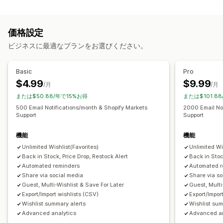
リストタイプ
カスタマイズ
オンライン登録
公開ウィッシュリスト
あとで買う
アラート設定
通知テンプレート
通知ボタン
ポップアップ
価格設定
ゲストのウィッシュリスト
ビジネスに最適なプランをお選びください。
分析とレポート
リスト管理
在庫レポート
パフォーマンスレポート
在庫追跡
メール共有
ソーシャルメディアでの共有
リンクの共有
Basic
Pro
ダッシュボード
複数リスト
インポートとエクスポート
$4.99
$9.99
/月
/月
カートに追加
コンバージョン分析
または$50.88/年で15%お得
または$101.8
500 Email Notifications/month & Shopify Markets
2000 Email Not
カスタマイズ
Support
Support
カスタムブランディング
カスタムレイアウト
カスタムアイコン
機能
機能
メールテンプレート
購入アラート
価格アラート
在庫アラート
Unlimited Wishlist(Favorites)
Unlimited Wi
Back in Stock, Price Drop, Restock Alert
Back in Stoc
Automated reminders
Automated r
Share via social media
Share via so
Guest, Multi-Wishlist & Save For Later
Guest, Multi
Export/Import wishlists (CSV)
Export/Impor
Wishlist summary alerts
Wishlist sum
Advanced analytics
Advanced an