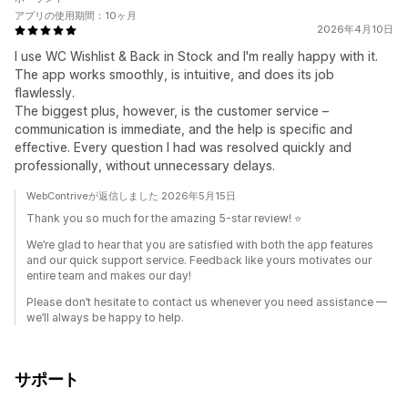
アプリの使用期間：10ヶ月
2026年4月10日
I use WC Wishlist & Back in Stock and I'm really happy with it.
The app works smoothly, is intuitive, and does its job
flawlessly.
The biggest plus, however, is the customer service –
communication is immediate, and the help is specific and
effective. Every question I had was resolved quickly and
professionally, without unnecessary delays.
WebContriveが返信しました 2026年5月15日
Thank you so much for the amazing 5-star review! ⭐
We’re glad to hear that you are satisfied with both the app features
and our quick support service. Feedback like yours motivates our
entire team and makes our day!
Please don’t hesitate to contact us whenever you need assistance —
we’ll always be happy to help.
サポート