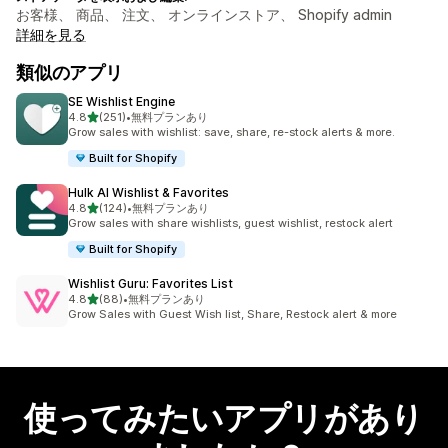
お客様、 商品、 注文、 オンラインストア、 Shopify admin
詳細を見る
類似のアプリ
SE Wishlist Engine
5つ星中
4.8
(251)
•
無料プランあり
合計レビュー数：251件
Grow sales with wishlist: save, share, re-stock alerts & more.
Built for Shopify
Hulk AI Wishlist & Favorites
5つ星中
4.8
(124)
•
無料プランあり
合計レビュー数：124件
Grow sales with share wishlists, guest wishlist, restock alert
Built for Shopify
Wishlist Guru: Favorites List
5つ星中
4.8
(88)
•
無料プランあり
合計レビュー数：88件
Grow Sales with Guest Wish list, Share, Restock alert & more
使ってみたいアプリがあり