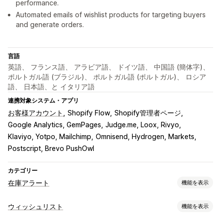
performance.
Automated emails of wishlist products for targeting buyers
and generate orders.
言語
英語、 フランス語、 アラビア語、 ドイツ語、 中国語 (簡体字)、
ポルトガル語 (ブラジル)、 ポルトガル語 (ポルトガル)、 ロシア
語、 日本語、と イタリア語
連携対象システム・アプリ
お客様アカウント
Shopify Flow
Shopify管理者ページ
Google Analytics, GemPages
Judge.me, Loox, Rivyo
Klaviyo, Yotpo, Mailchimp
Omnisend, Hydrogen, Markets
Postscript, Brevo PushOwl
カテゴリー
在庫アラート
機能を表示
通知
ウィッシュリスト
機能を表示
自動アラート
在庫僅少
再入荷
メール
在庫切れ
値下げ