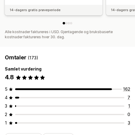
14-dagers gratis prøveperiode
14-dagers gra
Alle kostnader faktureres i USD. Gjentagende og bruksbaserte
kostnader faktureres hver 30. dag.
Omtaler
(173)
Samlet vurdering
4.8
5
162
4
7
3
1
2
0
1
3