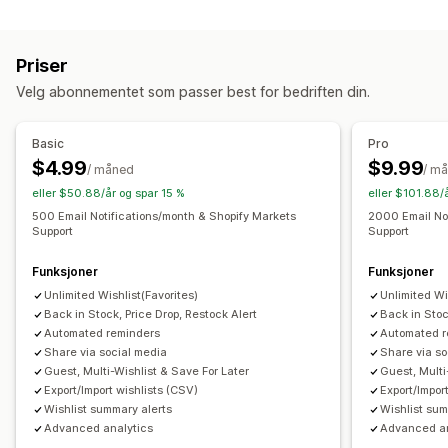
Listetyper
E-postadresse
Utsolgt
Prisnedgang
Nettbasert register
Offentlig ønskeliste
Lagre til senere
Tilpasning
Priser
Gjesteønskeliste
Varslingsinnstillinger
Varslingsmaler
Varslingsknapp
Velg abonnementet som passer best for bedriften din.
Listeadministrasjon
Popup-vinduer
E-postdeling
Sosial deling
Delingslenker
Instrumentbord
Basic
Pro
Analyser og rapportering
Flere lister
Import og eksport
Legg i handlekurv
$4.99
$9.99
/ måned
/ m
Lagerbeholdningsrapporter
Resultatrapporter
Konverteringsanalyse
eller $50.88/år og spar 15 %
eller $101.88/
Lagersporing
500 Email Notifications/month & Shopify Markets
2000 Email Not
Tilpasning
Support
Support
Tilpasset merkevarebygging
Tilpassede layout
Funksjoner
Funksjoner
Tilpassede ikoner
E-postmaler
Kjøpsvarsler
Prisvarsler
Unlimited Wishlist(Favorites)
Unlimited Wi
Lagerbeholdningsvarsler
Back in Stock, Price Drop, Restock Alert
Back in Stoc
Automated reminders
Automated r
Share via social media
Share via so
Guest, Multi-Wishlist & Save For Later
Guest, Multi
Export/Import wishlists (CSV)
Export/Impor
Wishlist summary alerts
Wishlist sum
Advanced analytics
Advanced an