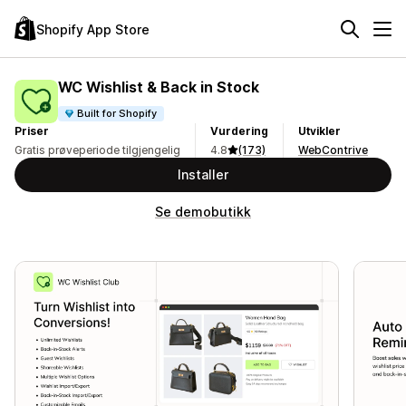
Shopify App Store
WC Wishlist & Back in Stock
Built for Shopify
Priser
Vurdering
Utvikler
Gratis prøveperiode tilgjengelig
4.8
(173)
WebContrive
Installer
Se demobutikk