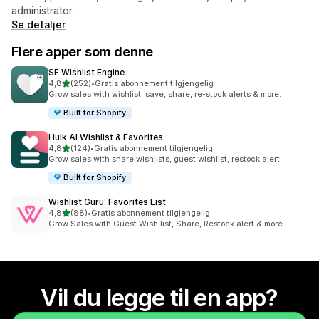
administrator
Se detaljer
Flere apper som denne
SE Wishlist Engine
av 5 stjerner
4,8
(252)
•
Gratis abonnement tilgjengelig
Totalt 252 omtaler
Grow sales with wishlist: save, share, re-stock alerts & more.
Built for Shopify
Hulk AI Wishlist & Favorites
av 5 stjerner
4,8
(124)
•
Gratis abonnement tilgjengelig
Totalt 124 omtaler
Grow sales with share wishlists, guest wishlist, restock alert
Built for Shopify
Wishlist Guru: Favorites List
av 5 stjerner
4,8
(88)
•
Gratis abonnement tilgjengelig
Totalt 88 omtaler
Grow Sales with Guest Wish list, Share, Restock alert & more
Vil du legge til en app?