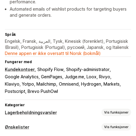
performance.
Automated emails of wishlist products for targeting buyers
and generate orders.
Språk
Engelsk, Fransk, العربية, Tysk, Kinesisk (forenklet), Portugisisk
(Brasil), Portugisisk (Portugal), русский, Japansk, og Italiensk
Denne appen er ikke oversatt til Norsk (bokmål)
Fungerer med
Kundekontoer
Shopify Flow
Shopify-administrator
Google Analytics, GemPages
Judge.me, Loox, Rivyo
Klaviyo, Yotpo, Mailchimp
Omnisend, Hydrogen, Markets
Postscript, Brevo PushOwl
Kategorier
Lagerbeholdningsvarsler
Vis funksjoner
Varsler
Ønskelister
Vis funksjoner
Automatiske varsler
Lav lagerbeholdning
Tilbake på lager