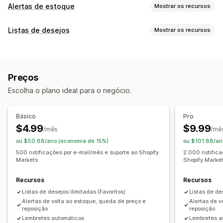
Alertas de estoque
Mostrar os recursos
Notificações
Listas de desejos
Mostrar os recursos
Alertas automáticos
Poucas unidades em estoque
Tipos de listas
Disponibilidade em estoque
E-mail
Sem estoque
Inscrição online
Lista de desejos pública
Baixa de preço
Preços
Salvar para mais tarde
Lista de desejos do visitante
Personalização
Escolha o plano ideal para o negócio.
Gestão de listas
Configurações de alertas
Modelos de notificação
Compartilhamento por e-mail
Botão de notificação
Pop-ups
Básico
Pro
Compartilhamento em redes sociais
$4.99
$9.99
/mês
/mê
Análises e relatórios
Links de compartilhamento
Painel de controle
ou $50.88/ano (economia de 15%)
ou $101.88/an
Relatórios de estoques
Relatórios de desempenho
Várias listas
Importação e exportação
500 notificações por e-mail/mês e suporte ao Shopify
2.000 notifica
Acompanhamento de estoque
Markets
Shopify Marke
Adicionar ao carrinho
Análises de conversões
Recursos
Recursos
Personalização
Listas de desejos ilimitadas (Favoritos)
Listas de de
Branding personalizado
Layouts automáticos
Alertas de volta ao estoque, queda de preço e
Alertas de v
Ícones personalizados
Modelos de e-mail
reposição
reposição
Lembretes automáticos
Lembretes a
Alertas de compra
Alertas de preço
Alertas de estoque