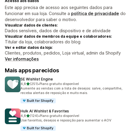
Acesso aos dados
Este app precisa de acesso aos seguintes dados para
funcionar em sua loja. Consulte a
política de privacidade
do
desenvolvedor para saber o motivo.
Visualizar dados de clientes:
Dados sensíveis, dados de dispositivo e de atividade
Visualizar dados de membros da equipe e colaboradores:
Titular da loja, colaboradores do blog
Ver e editar dados da loja:
Clientes, produtos, pedidos, Loja virtual, admin da Shopify
Ver informações
Mais apps parecidos
SE Wishlist Engine
de 5 estrelas
4,8
(251)
•
Plano gratuito disponível
251 avaliações ao todo
Aumente as vendas com a lista de desejos: salve, compartilhe,
receba alertas de reposição e muito mais.
Built for Shopify
Hulk AI Wishlist & Favorites
de 5 estrelas
4,8
(124)
•
Plano gratuito disponível
124 avaliações ao todo
Use favoritos, desejos e reposição para aumentar o AOV
Built for Shopify