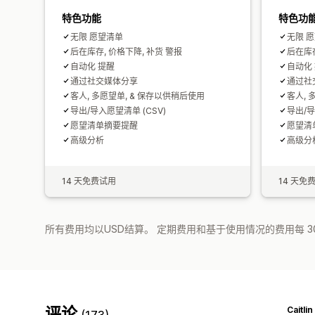
特色功能
特色功
无限 愿望清单
无限 
后在库存, 价格下降, 补货 警报
后在库存
自动化 提醒
自动化
通过社交媒体分享
通过社
客人, 多愿望单, & 保存以供稍后使用
客人, 
导出/导入愿望清单 (CSV)
导出/导
愿望清单摘要提醒
愿望清
高级分析
高级分
14 天免费试用
14 天免
所有费用均以USD结算。 定期费用和基于使用情况的费用每 3
评论
Caitlin
(173)