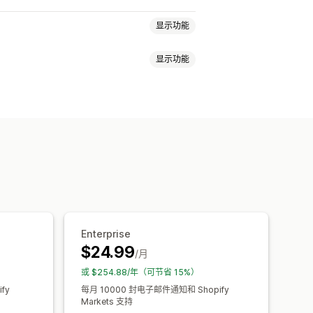
显示功能
显示功能
缺货
减价
愿单
面板
多个列表
导入和导出
标
电子邮件模板
购买提醒
价格提醒
Enterprise
$24.99
/月
或 $254.88/年（可节省 15%）
fy
每月 10000 封电子邮件通知和 Shopify
Markets 支持