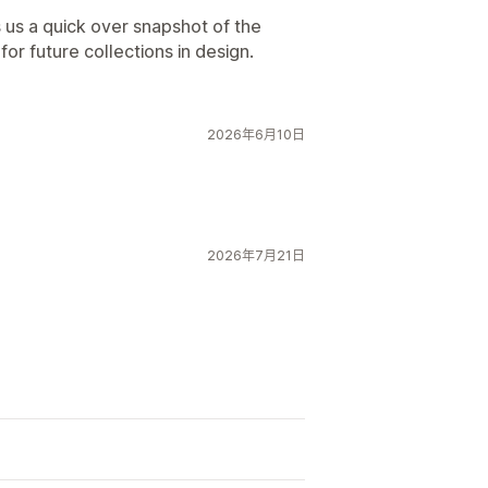
s us a quick over snapshot of the
or future collections in design.
2026年6月10日
2026年7月21日