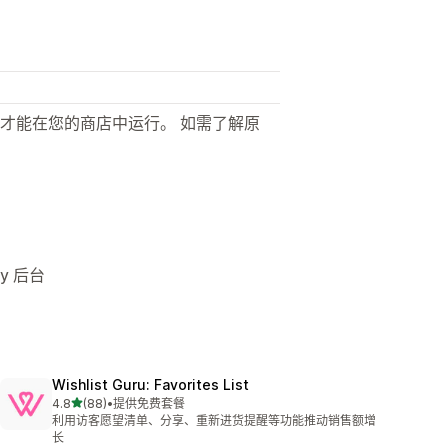
才能在您的商店中运行。 如需了解原
y 后台
Wishlist Guru: Favorites List
星（满分 5 星）
4.8
(88)
•
提供免费套餐
总共 88 条评论
利用访客愿望清单、分享、重新进货提醒等功能推动销售额增
长