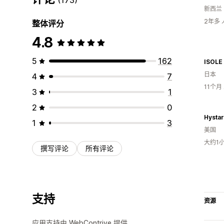
新西兰
2年多
整体评分
4.8
5
162
ISOLE
日本
4
7
11个
3
1
2
0
Hystar
1
3
美国
大约1
撰写评论
所有评论
支持
资源
应用支持由 WebContrive 提供。