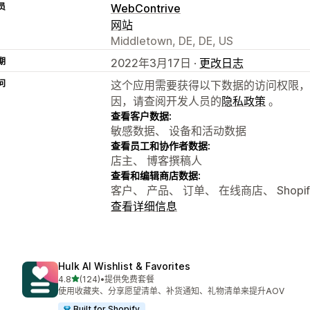
员
WebContrive
网站
Middletown, DE, DE, US
期
2022年3月17日 ·
更改日志
问
这个应用需要获得以下数据的访问权限，
因，请查阅开发人员的
隐私政策
。
查看客户数据:
敏感数据、 设备和活动数据
查看员工和协作者数据:
店主、 博客撰稿人
查看和编辑商店数据:
客户、 产品、 订单、 在线商店、 Shopif
查看详细信息
Hulk AI Wishlist & Favorites
星（满分 5 星）
4.8
(124)
•
提供免费套餐
总共 124 条评论
使用收藏夹、分享愿望清单、补货通知、礼物清单来提升AOV
Built for Shopify