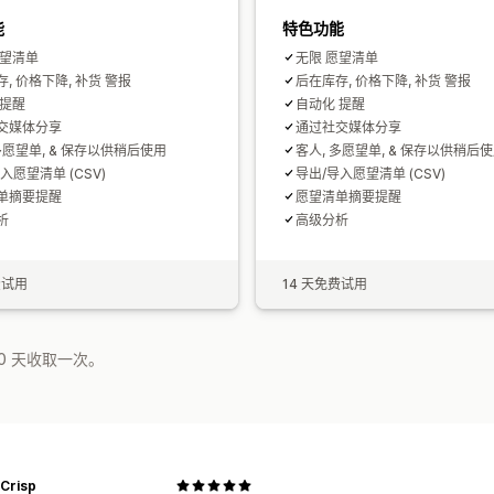
能
特色功能
愿望清单
无限 愿望清单
, 价格下降, 补货 警报
后在库存, 价格下降, 补货 警报
 提醒
自动化 提醒
交媒体分享
通过社交媒体分享
多愿望单, & 保存以供稍后使用
客人, 多愿望单, & 保存以供稍后
入愿望清单 (CSV)
导出/导入愿望清单 (CSV)
单摘要提醒
愿望清单摘要提醒
析
高级分析
费试用
14 天免费试用
0 天收取一次。
 Crisp