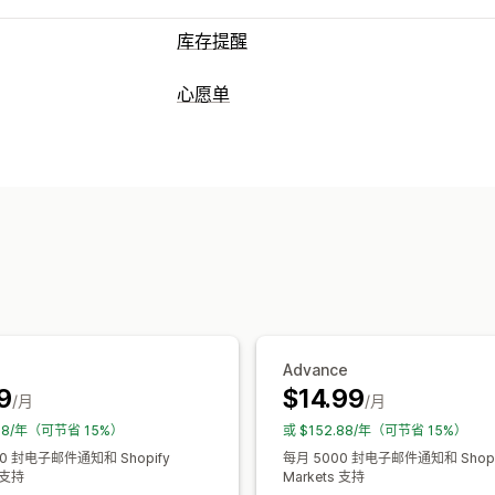
库存提醒
通知
心愿单
自动提醒
库存不足
产品到货
电子邮件
列表类型
自定义
在线注册
公共心愿单
保存备用
宾客心
提醒设置
通知模板
通知按钮
弹出窗口
列表管理
分析和报告
电子邮件分享
社交分享
分享链接
控制
库存报告
绩效报告
库存跟踪
添加到购物车
转化分析
自定义
自定义品牌营销
自定义布局
自定义图
Advance
库存提醒
9
$14.99
/月
/月
.88/年（可节省 15%）
或 $152.88/年（可节省 15%）
0 封电子邮件通知和 Shopify
每月 5000 封电子邮件通知和 Shopi
 支持
Markets 支持