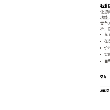
我们
让您
功能
竞争
析，
允
在
价
实
自
语言
适配以