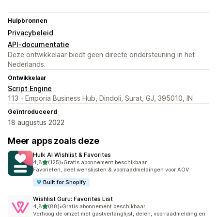
Hulpbronnen
Privacybeleid
API-documentatie
Deze ontwikkelaar biedt geen directe ondersteuning in het
Nederlands.
Ontwikkelaar
Script Engine
113 - Emporia Business Hub, Dindoli, Surat, GJ, 395010, IN
Geïntroduceerd
18 augustus 2022
Meer apps zoals deze
Hulk AI Wishlist & Favorites
van 5 sterren
4,8
(125)
•
Gratis abonnement beschikbaar
125 recensies in totaal
Favorieten, deel wenslijsten & voorraadmeldingen voor AOV
Built for Shopify
Wishlist Guru: Favorites List
van 5 sterren
4,8
(88)
•
Gratis abonnement beschikbaar
88 recensies in totaal
Verhoog de omzet met gastverlanglijst, delen, voorraadmelding en