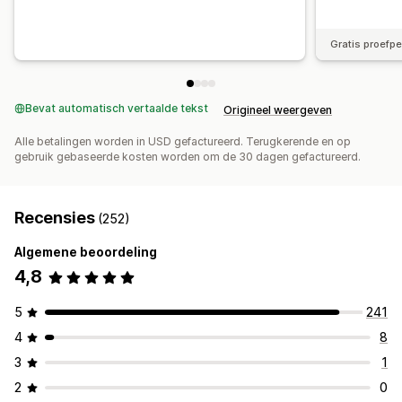
Gratis proefp
Bevat automatisch vertaalde tekst
Origineel weergeven
Alle betalingen worden in USD gefactureerd. Terugkerende en op
gebruik gebaseerde kosten worden om de 30 dagen gefactureerd.
Recensies
(252)
Algemene beoordeling
4,8
5
241
4
8
3
1
2
0