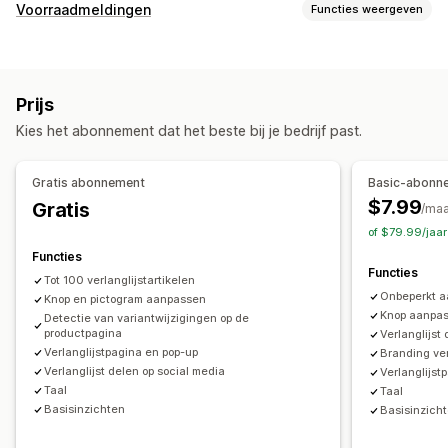
Lijsttypen
Voorraadmeldingen
Functies weergeven
Register in de winkel
Online register
Meldingen
Openbare verlanglijst
Favorieten
Opslaan voor later
Automatische meldingen
Lage voorraad
Verlanglijst gasten
Prijs
Weer op voorraad
Meerdere talen
E-mail
Lijstbeheer
Kies het abonnement dat het beste bij je bedrijf past.
Niet op voorraad
Prijsdaling
Delen via e-mail
Delen via social media
Links delen
Aanpassing
Dashboard
Importeren en exporteren
Gratis abonnement
Basic-abonn
Meldingsinstellingen
Meldingstemplates
Wachtlijsten
Aan winkelwagen toevoegen
Conversie-analytics
$7.99
Gratis
/ma
of $79.99/jaa
Analytics en rapportage
Aanpassing
Functies
Vraag van klanten
Voorraadrapporten
Prestatierapporten
Aangepaste branding
Aangepaste pictogrammen
Functies
Tot 100 verlanglijstartikelen
Voorraadtracking
Meerdere talen
E-mailtemplates
Verkoopmeldingen
Onbeperkt aa
Knop en pictogram aanpassen
Prijsmeldingen
Voorraadmeldingen
Knop aanpas
Detectie van variantwijzigingen op de
productpagina
Verlanglijst
Verlanglijstpagina en pop-up
Branding ve
Verlanglijst delen op social media
Verlanglijst
Taal
Taal
Basisinzichten
Basisinzich