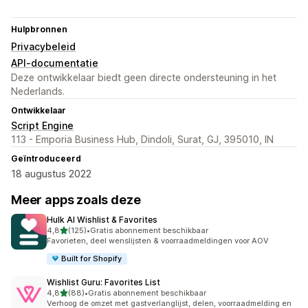
Hulpbronnen
Privacybeleid
API-documentatie
Deze ontwikkelaar biedt geen directe ondersteuning in het
Nederlands.
Ontwikkelaar
Script Engine
113 - Emporia Business Hub, Dindoli, Surat, GJ, 395010, IN
Geïntroduceerd
18 augustus 2022
Meer apps zoals deze
Hulk AI Wishlist & Favorites
van 5 sterren
4,8
(125)
•
Gratis abonnement beschikbaar
125 recensies in totaal
Favorieten, deel wenslijsten & voorraadmeldingen voor AOV
Built for Shopify
Wishlist Guru: Favorites List
van 5 sterren
4,8
(88)
•
Gratis abonnement beschikbaar
88 recensies in totaal
Verhoog de omzet met gastverlanglijst, delen, voorraadmelding en