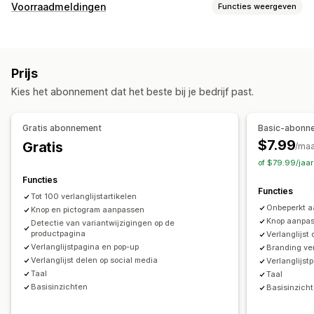
Lijsttypen
Voorraadmeldingen
Functies weergeven
Register in de winkel
Online register
Meldingen
Openbare verlanglijst
Favorieten
Opslaan voor later
Automatische meldingen
Lage voorraad
Verlanglijst gasten
Prijs
Weer op voorraad
Meerdere talen
E-mail
Lijstbeheer
Kies het abonnement dat het beste bij je bedrijf past.
Niet op voorraad
Prijsdaling
Delen via e-mail
Delen via social media
Links delen
Aanpassing
Dashboard
Importeren en exporteren
Gratis abonnement
Basic-abonn
Meldingsinstellingen
Meldingstemplates
Wachtlijsten
Aan winkelwagen toevoegen
Conversie-analytics
$7.99
Gratis
/ma
of $79.99/jaa
Analytics en rapportage
Aanpassing
Functies
Vraag van klanten
Voorraadrapporten
Prestatierapporten
Aangepaste branding
Aangepaste pictogrammen
Functies
Tot 100 verlanglijstartikelen
Voorraadtracking
Meerdere talen
E-mailtemplates
Verkoopmeldingen
Onbeperkt aa
Knop en pictogram aanpassen
Prijsmeldingen
Voorraadmeldingen
Knop aanpas
Detectie van variantwijzigingen op de
productpagina
Verlanglijst
Verlanglijstpagina en pop-up
Branding ve
Verlanglijst delen op social media
Verlanglijst
Taal
Taal
Basisinzichten
Basisinzich