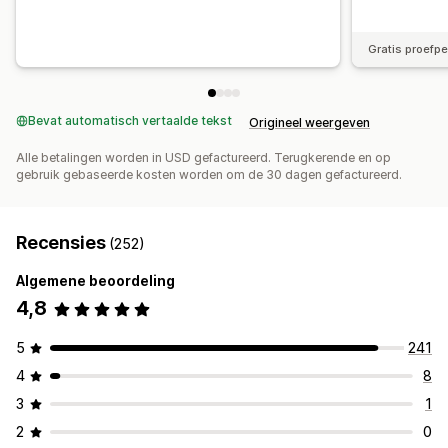
Gratis proefp
Bevat automatisch vertaalde tekst
Origineel weergeven
Alle betalingen worden in USD gefactureerd. Terugkerende en op
gebruik gebaseerde kosten worden om de 30 dagen gefactureerd.
Recensies
(252)
Algemene beoordeling
4,8
5
241
4
8
3
1
2
0