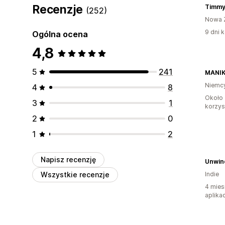
Recenzje
Timmy
(252)
Nowa 
9 dni k
Ogólna ocena
4,8
5
241
MANIK
Niemc
4
8
Około 
3
1
korzyst
2
0
1
2
Napisz recenzję
Unwin
Wszystkie recenzje
Indie
4 mies
aplikac