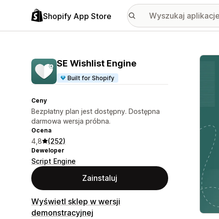
Shopify App Store
Wyróż
SE Wishlist Engine
Built for Shopify
Ceny
Bezpłatny plan jest dostępny. Dostępna
darmowa wersja próbna.
Ocena
4,8
(252)
Deweloper
Script Engine
Zainstaluj
Wyświetl sklep w wersji
demonstracyjnej