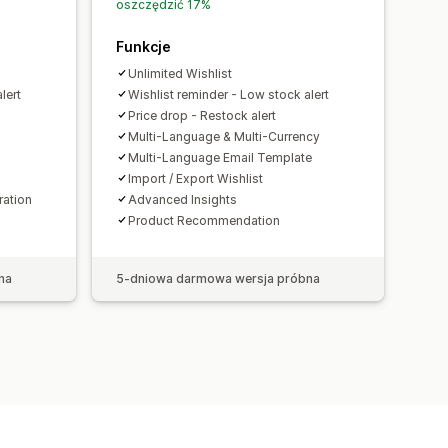
oszczędzić 17%
Funkcje
Unlimited Wishlist
lert
Wishlist reminder - Low stock alert
Price drop - Restock alert
Multi-Language & Multi-Currency
Multi-Language Email Template
Import / Export Wishlist
ration
Advanced Insights
Product Recommendation
na
5-dniowa darmowa wersja próbna