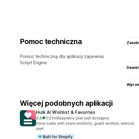
Pomoc techniczna
Zasob
Pomoc techniczną dla aplikacji zapewnia
Script Engine.
Dewel
Wprow
Więcej podobnych aplikacji
Hulk AI Wishlist & Favorites
na 5 gwiazdek
4,8
(125)
•
Bezpłatny plan jest dostępny
Łączna liczba recenzji: 125
Grow sales with share wishlists, guest wishlist, restock
alert
Built for Shopify