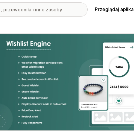
Przeglądaj aplika
nione obrazy w galerii