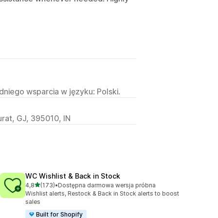
niego wsparcia w języku: Polski.
urat, GJ, 395010, IN
WC Wishlist & Back in Stock
na 5 gwiazdek
4,8
(173)
•
Dostępna darmowa wersja próbna
Łączna liczba recenzji: 173
Wishlist alerts, Restock & Back in Stock alerts to boost
sales
Built for Shopify