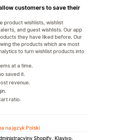
 allow customers to save their
product wishlists, wishlist
alerts, and guest wishlists. Our app
roducts they have liked before. Our
owing the products which are most
lytics to turn wishlist products into
tems at a time.
o saved it.
oost revenue.
in.
art ratio.
a na język Polski
dministracyjny Shopify
Klaviyo