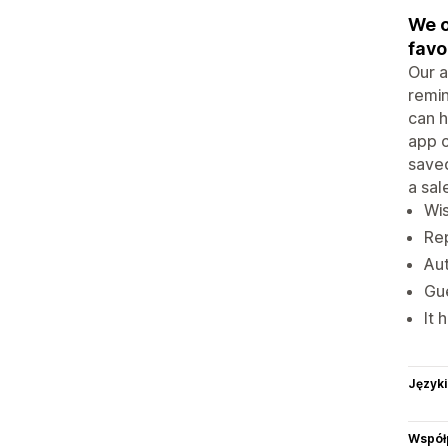
We o
favo
Our a
remin
can h
app c
saved
a sal
Wis
Rep
Aut
Gue
It 
Języki
Współ