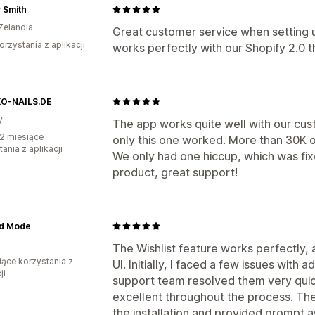
 Smith
Zelandia
Great customer service when setting 
orzystania z aplikacji
works perfectly with our Shopify 2.0
O-NAILS.DE
y
The app works quite well with our cus
2 miesiące
only this one worked. More than 30K of
ania z aplikacji
We only had one hiccup, which was fix
product, great support!
d Mode
The Wishlist feature works perfectly, 
iące korzystania z
UI. Initially, I faced a few issues with
ji
support team resolved them very quic
excellent throughout the process. The
the installation and provided prompt