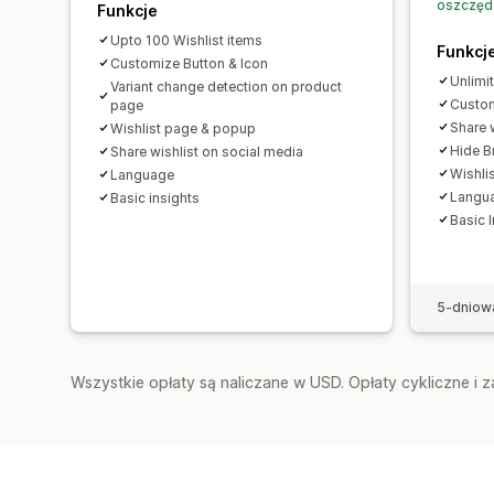
oszczęd
Funkcje
Upto 100 Wishlist items
Funkcj
Customize Button & Icon
Unlimi
Variant change detection on product
Custom
page
Share 
Wishlist page & popup
Hide B
Share wishlist on social media
Wishli
Language
Langu
Basic insights
Basic 
5-dniow
Wszystkie opłaty są naliczane w USD. Opłaty cykliczne i 