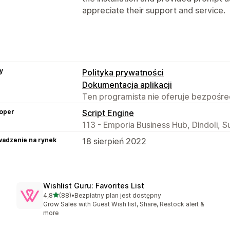
appreciate their support and service.
y
Polityka prywatności
Dokumentacja aplikacji
Ten programista nie oferuje bezpośred
oper
Script Engine
113 - Emporia Business Hub, Dindoli, S
adzenie na rynek
18 sierpień 2022
Wishlist Guru: Favorites List
na 5 gwiazdek
4,8
(88)
•
Bezpłatny plan jest dostępny
Łączna liczba recenzji: 88
Grow Sales with Guest Wish list, Share, Restock alert &
more