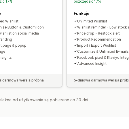
zić 17%
oszczędzić 17%
e
Funkcje
ted Wishlist
Unlimited Wishlist
ize Button & Custom Icon
Wishlist reminder - Low stock a
wishlist on social media
Price drop - Restock alert
randing
Product Recommendation
st page & popup
Import / Export Wishlist
age
Customize & Unlimited E-mails
Insights
Facebook pixel & Klaviyo Integ
Advanced Insight
a darmowa wersja próbna
5-dniowa darmowa wersja prób
zależne od użytkowania są pobierane co 30 dni.