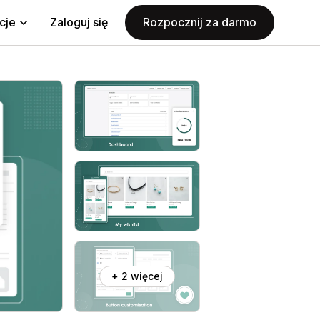
cje
Zaloguj się
Rozpocznij za darmo
+ 2 więcej