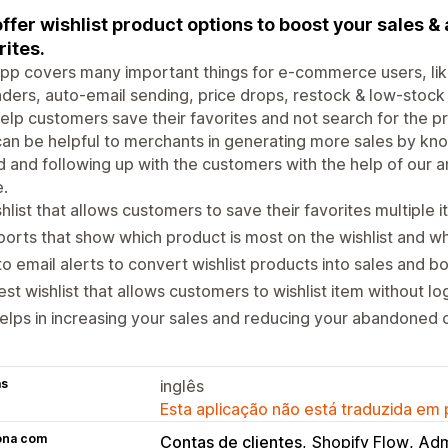
ffer wishlist product options to boost your sales &
rites.
pp covers many important things for e-commerce users, like 
ders, auto-email sending, price drops, restock & low-stock 
elp customers save their favorites and not search for the p
an be helpful to merchants in generating more sales by kn
 and following up with the customers with the help of our ana
e.
hlist that allows customers to save their favorites multiple i
orts that show which product is most on the wishlist and wh
o email alerts to convert wishlist products into sales and b
st wishlist that allows customers to wishlist item without log
helps in increasing your sales and reducing your abandoned c
as
inglês
Esta aplicação não está traduzida em
ona com
Contas de clientes
Shopify Flow
Adm