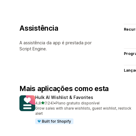
Assistência
Recur
A assistência da app é prestada por
Script Engine.
Progr
Lança
Mais aplicações como esta
Hulk AI Wishlist & Favorites
de 5 estrelas
4,8
(124)
•
Plano gratuito disponível
124 total de avaliações
Grow sales with share wishlists, guest wishlist, restock
alert
Built for Shopify