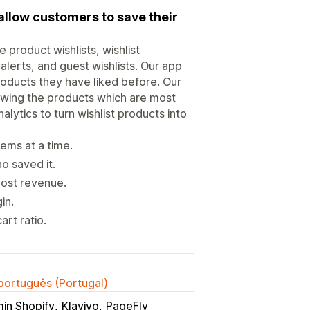
 allow customers to save their
product wishlists, wishlist
alerts, and guest wishlists. Our app
roducts they have liked before. Our
owing the products which are most
lytics to turn wishlist products into
tems at a time.
o saved it.
oost revenue.
in.
art ratio.
 português (Portugal)
in Shopify
Klaviyo
PageFly