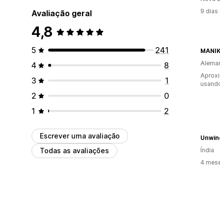
9 dias
Avaliação geral
4,8
5
241
MANIK
Alema
4
8
Aprox
3
1
usando
2
0
1
2
Escrever uma avaliação
Unwin
Todas as avaliações
Índia
4 mese