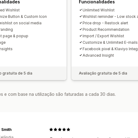
nalidades
Funcionalidades
ted Wishlist
Unlimited Wishlist
ize Button & Custom Icon
Wishlist reminder - Low stock a
wishlist on social media
Price drop - Restock alert
randing
Product Recommendation
st page & popup
Import / Export Wishlist
age
Customize & Unlimited E-mails
Insights
Facebook pixel & Klaviyo Integ
Advanced Insight
o gratuita de 5 dia
Avaliação gratuita de 5 dia
s e com base na utilização são faturadas a cada 30 dias.
 Smith
elândia