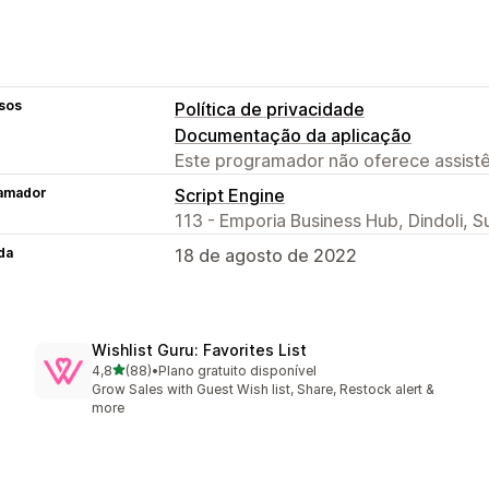
sos
Política de privacidade
Documentação da aplicação
Este programador não oferece assistê
amador
Script Engine
113 - Emporia Business Hub, Dindoli, S
da
18 de agosto de 2022
Wishlist Guru: Favorites List
de 5 estrelas
4,8
(88)
•
Plano gratuito disponível
88 total de avaliações
Grow Sales with Guest Wish list, Share, Restock alert &
more