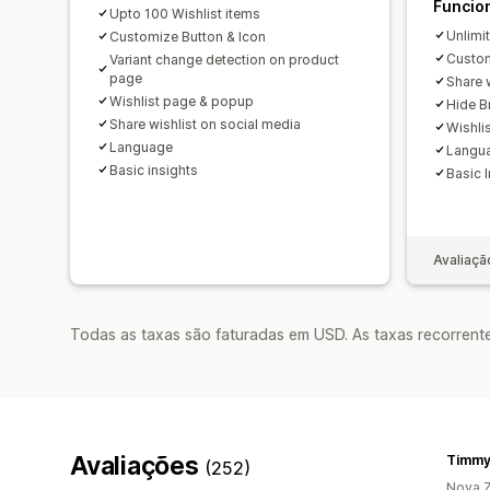
Funcio
Upto 100 Wishlist items
Unlimi
Customize Button & Icon
Custom
Variant change detection on product
page
Share 
Wishlist page & popup
Hide B
Share wishlist on social media
Wishli
Language
Langu
Basic insights
Basic 
Avaliaçã
Todas as taxas são faturadas em USD. As taxas recorrente
Avaliações
Timmy
(252)
Nova Z