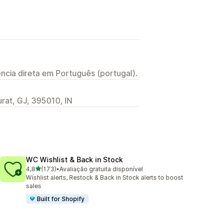
ncia direta em Português (portugal).
urat, GJ, 395010, IN
WC Wishlist & Back in Stock
de 5 estrelas
4,8
(173)
•
Avaliação gratuita disponível
173 total de avaliações
Wishlist alerts, Restock & Back in Stock alerts to boost
sales
Built for Shopify