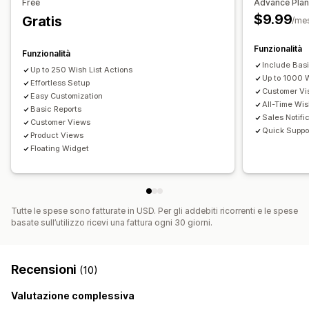
Free
Advance Pla
Analisi delle conversioni
$9.99
Gratis
/me
Personalizzazione
Funzionalità
Funzionalità
Branding personalizzato
Layout personalizzati
Include Bas
Up to 250 Wish List Actions
Avvisi sugli acquisti
Avvisi sui prezzi
Up to 1000 
Effortless Setup
Customer Vis
Easy Customization
All-Time Wis
Basic Reports
Sales Notifi
Customer Views
Quick Suppo
Product Views
Floating Widget
Tutte le spese sono fatturate in USD. Per gli addebiti ricorrenti e le spese
basate sull’utilizzo ricevi una fattura ogni 30 giorni.
Recensioni
(10)
Valutazione complessiva