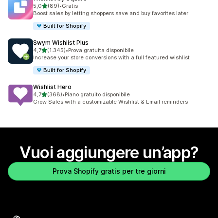
stelle su 5
5,0
(89)
•
Gratis
89 recensioni totali
Boost sales by letting shoppers save and buy favorites later
Built for Shopify
Swym Wishlist Plus
stelle su 5
4,7
(1.345)
•
Prova gratuita disponibile
1345 recensioni totali
Increase your store conversions with a full featured wishlist
Built for Shopify
Wishlist Hero
stelle su 5
4,7
(368)
•
Piano gratuito disponibile
368 recensioni totali
Grow Sales with a customizable Wishlist & Email reminders
Vuoi aggiungere un’app?
Prova Shopify gratis per tre giorni