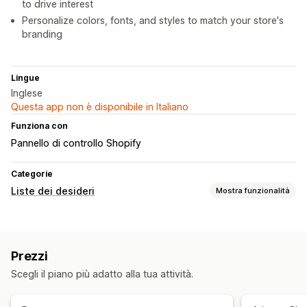
to drive interest
Personalize colors, fonts, and styles to match your store's
branding
Lingue
Inglese
Questa app non è disponibile in Italiano
Funziona con
Pannello di controllo Shopify
Categorie
Liste dei desideri
Mostra funzionalità
Tipi di liste
Lista online
Lista dei desideri pubblica
Preferiti
Prezzi
Salva per dopo
Lista dei desideri degli ospiti
Scegli il piano più adatto alla tua attività.
Gestione delle liste
Condividi link
Dashboard
Aggiungi al carrello