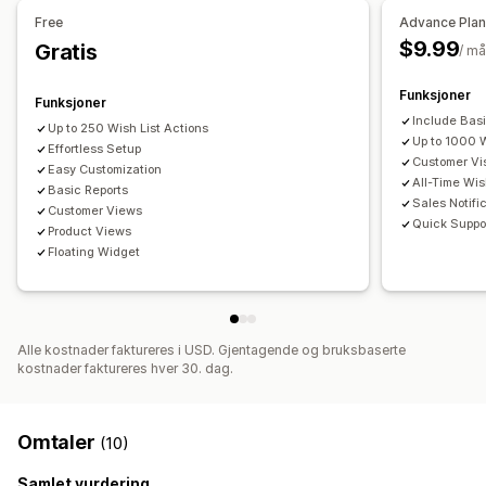
Delingslenker
Instrumentbord
Legg i handlekurv
Free
Advance Pla
Konverteringsanalyse
$9.99
Gratis
/ m
Tilpasning
Funksjoner
Funksjoner
Tilpasset merkevarebygging
Tilpassede layout
Include Bas
Up to 250 Wish List Actions
Kjøpsvarsler
Prisvarsler
Up to 1000 
Effortless Setup
Customer Vis
Easy Customization
All-Time Wis
Basic Reports
Sales Notifi
Customer Views
Quick Suppo
Product Views
Floating Widget
Alle kostnader faktureres i USD. Gjentagende og bruksbaserte
kostnader faktureres hver 30. dag.
Omtaler
(10)
Samlet vurdering