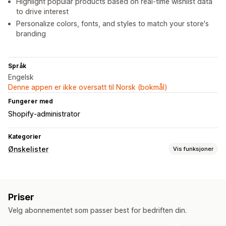
Highlight popular products based on real-time wishlist data
to drive interest
Personalize colors, fonts, and styles to match your store's
branding
Språk
Engelsk
Denne appen er ikke oversatt til Norsk (bokmål)
Fungerer med
Shopify-administrator
Kategorier
Ønskelister
Vis funksjoner
Listetyper
Nettbasert register
Offentlig ønskeliste
Favoritter
Priser
Lagre til senere
Gjesteønskeliste
Velg abonnementet som passer best for bedriften din.
Listeadministrasjon