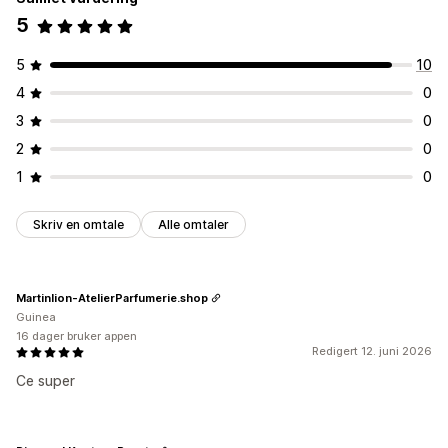
5
5
10
4
0
3
0
2
0
1
0
Skriv en omtale
Alle omtaler
Martinlion-AtelierParfumerie.shop
Guinea
16 dager bruker appen
Redigert 12. juni 2026
Ce super