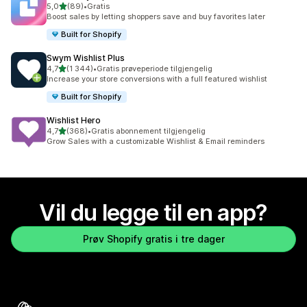
av 5 stjerner
5,0
(89)
•
Gratis
Totalt 89 omtaler
Boost sales by letting shoppers save and buy favorites later
Built for Shopify
Swym Wishlist Plus
av 5 stjerner
4,7
(1 344)
•
Gratis prøveperiode tilgjengelig
Totalt 1344 omtaler
Increase your store conversions with a full featured wishlist
Built for Shopify
Wishlist Hero
av 5 stjerner
4,7
(368)
•
Gratis abonnement tilgjengelig
Totalt 368 omtaler
Grow Sales with a customizable Wishlist & Email reminders
Vil du legge til en app?
Prøv Shopify gratis i tre dager