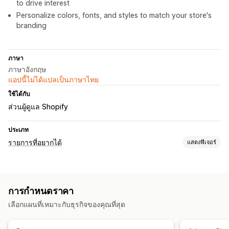
to drive interest
Personalize colors, fonts, and styles to match your store's
branding
ภาษา
ภาษาอังกฤษ
แอปนี้ไม่ได้แปลเป็นภาษาไทย
ใช้ได้กับ
ส่วนผู้ดูแล Shopify
ประเภท
รายการที่อยากได้
แสดงฟีเจอร์
ประเภทรายการ
การลงทะเบียนออนไลน์
รายการที่อยากได้สาธารณะ
รายการโปรด
การกำหนดราคา
บันทึกสำหรับภายหลัง
รายการที่อยากได้ของแขก
เลือกแผนที่เหมาะกับธุรกิจของคุณที่สุด
การจัดการรายการ
ลิงก์แชร์
แดชบอร์ด
เพิ่มลงในตะกร้าสินค้า