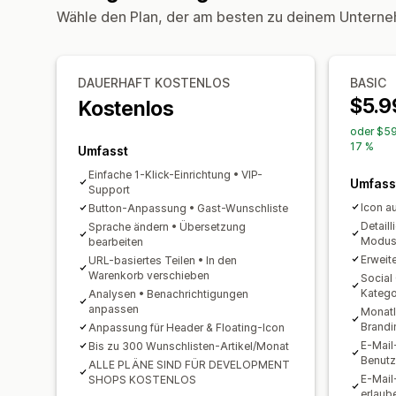
Wähle den Plan, der am besten zu deinem Unterne
DAUERHAFT KOSTENLOS
BASIC
$5.9
Kostenlos
oder $59
17 %
Umfasst
Einfache 1-Klick-Einrichtung • VIP-
Umfass
Support
Icon a
Button-Anpassung • Gast-Wunschliste
Detaill
Sprache ändern • Übersetzung
Modu
bearbeiten
Erweit
URL-basiertes Teilen • In den
Warenkorb verschieben
Social
Katego
Analysen • Benachrichtigungen
anpassen
Monatl
Brandi
Anpassung für Header & Floating-Icon
E-Mail
Bis zu 300 Wunschlisten-Artikel/Monat
Benutz
ALLE PLÄNE SIND FÜR DEVELOPMENT
E-Mail
SHOPS KOSTENLOS
erlaub