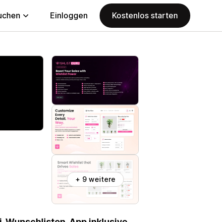
uchen
Einloggen
Kostenlos starten
+ 9 weitere
ti-Wunschlisten-App inklusive