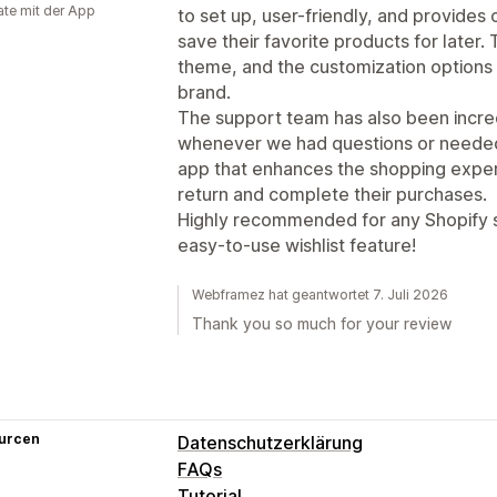
te mit der App
to set up, user-friendly, and provide
save their favorite products for later
theme, and the customization options 
brand.
The support team has also been incred
whenever we had questions or needed as
app that enhances the shopping expe
return and complete their purchases.
Highly recommended for any Shopify s
easy-to-use wishlist feature!
Webframez hat geantwortet 7. Juli 2026
Thank you so much for your review
urcen
Datenschutzerklärung
FAQs
Tutorial