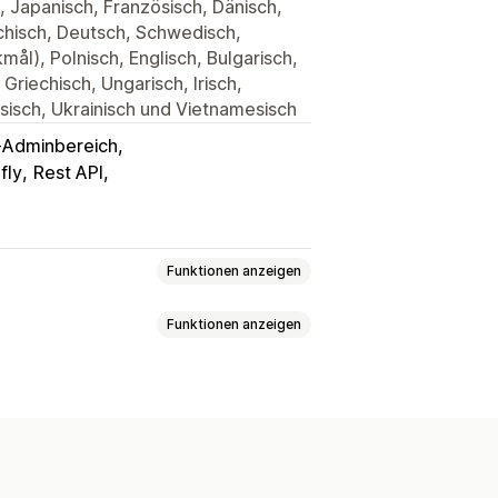
), Japanisch, Französisch, Dänisch,
chisch, Deutsch, Schwedisch,
ål), Polnisch, Englisch, Bulgarisch,
, Griechisch, Ungarisch, Irisch,
ssisch, Ukrainisch und Vietnamesisch
-Adminbereich
fly
Rest API
Funktionen anzeigen
Funktionen anzeigen
nkregister
Register im Geschäft
iste
Favoriten
Für später speichern
anuelle Benachrichtigungen
Lager
Mehrere Sprachen
Web Push
gabelinks
Dashboard
en