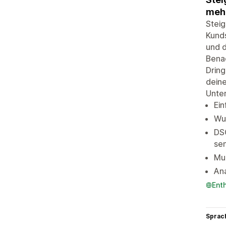
meh
Steig
Kunds
und d
Bena
Dring
deine
Unter
Ein
Wun
DS
se
Mul
Ana
Ent
Sprac