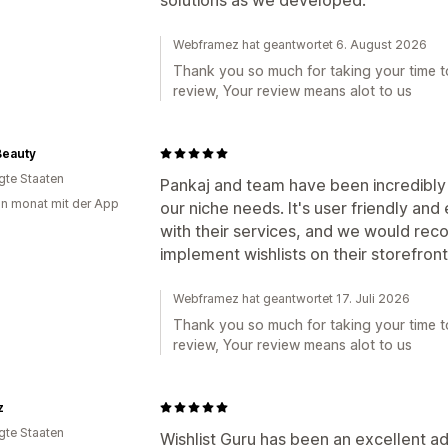
Webframez hat geantwortet 6. August 2026
Thank you so much for taking your time to
review, Your review means alot to us
Beauty
igte Staaten
Pankaj and team have been incredibl
in monat mit der App
our niche needs. It's user friendly an
with their services, and we would rec
implement wishlists on their storefront
Webframez hat geantwortet 17. Juli 2026
Thank you so much for taking your time to
review, Your review means alot to us
z
igte Staaten
Wishlist Guru has been an excellent add