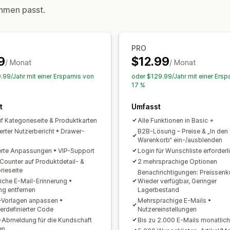
hmen passt.
Mehrere Listen
Import und Export
I
Anpassung
Conversion-Analysen
Einstellungen für Benachrichtigungen
Anpassung
Schaltfläche für Benachrichtigungen
PRO
Benutzerdefiniertes Branding
Benutz
9
$12.99
/ Monat
/ Monat
Analysen und Berichte
Benutzerdefinierte Symbole
Mehrer
.99/Jahr mit einer Ersparnis von
oder $129.99/Jahr mit einer Ersp
Kundennachfrage
Leistungsberichte
Kaufbenachrichtigungen
Preisbenach
17 %
Inventarverfolgung
Bestandsbenachrichtigungen
t
Umfasst
uf Kategorieseite & Produktkarten
Alle Funktionen in Basic +
ierter Nutzerbericht • Drawer-
B2B-Lösung – Preise & „In den
s
Warenkorb“ ein-/ausblenden
erte Anpassungen • VIP-Support
Login für Wunschliste erforderl
 Counter auf Produktdetail- &
2 mehrsprachige Optionen
rieseite
Benachrichtigungen: Preissenk
iche E-Mail-Erinnerung •
Wieder verfügbar, Geringer
ng entfernen
Lagerbestand
-Vorlagen anpassen •
Mehrsprachige E-Mails •
erdefinierter Code
Nutzereinstellungen
-Abmeldung für die Kundschaft
Bis zu 2.000 E-Mails monatlich
en