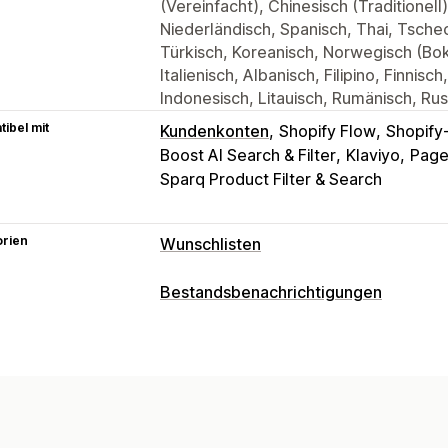
(Vereinfacht), Chinesisch (Traditionell
Niederländisch, Spanisch, Thai, Tsche
Türkisch, Koreanisch, Norwegisch (Bokm
Italienisch, Albanisch, Filipino, Finnisch
Indonesisch, Litauisch, Rumänisch, Ru
ibel mit
Kundenkonten
Shopify Flow
Shopify
Boost AI Search & Filter
Klaviyo
Page
Sparq Product Filter & Search
orien
Wunschlisten
Listenarten
Bestandsbenachrichtigungen
Benutzerdefiniertes Register
Gesche
Benachrichtigungen
Online-Register
Öffentliche Wunschl
Automatische Benachrichtigungen
M
Gast-Wunschliste
Niedriger Lagerbestand
Wieder auf 
Listenverwaltung
E-Mail
Nicht vorrätig
Preissenkung
Teilen per E-Mail
Social Sharing
Frei
Benutzerdefinierte Benachrichtigung