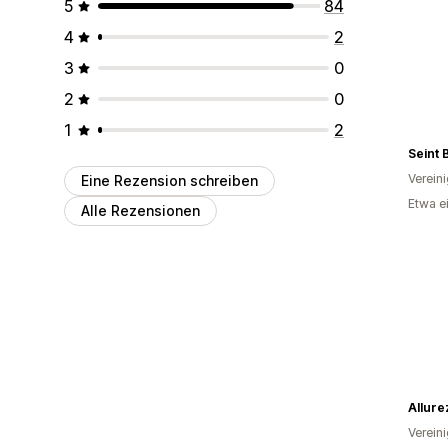
5
84
4
2
3
0
2
0
1
2
Seint 
Verein
Eine Rezension schreiben
Etwa e
Alle Rezensionen
Allure
Verein