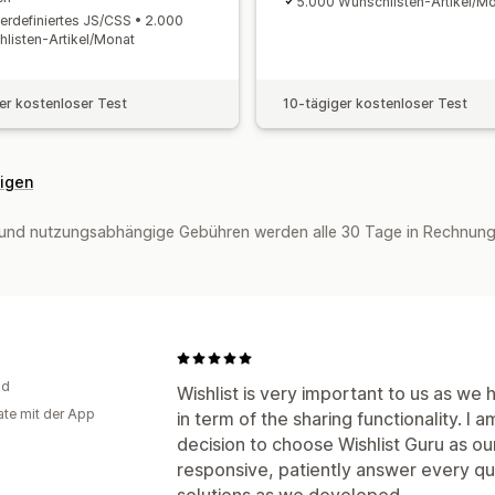
5.000 Wunschlisten-Artikel/M
erdefiniertes JS/CSS • 2.000
listen-Artikel/Monat
er kostenloser Test
10-tägiger kostenloser Test
eigen
und nutzungsabhängige Gebühren werden alle 30 Tage in Rechnung 
nd
Wishlist is very important to us as we
te mit der App
in term of the sharing functionality. I 
decision to choose Wishlist Guru as ou
responsive, patiently answer every q
solutions as we developed.