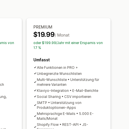
n den Warenkorb
Benachrichtigungsvorlagen
Popups
Wartelisten
Bestandszähler
PREMIUM
erdefinierte Layouts
$19.99
/ Monat
e Sprachen
E-Mail-Vorlagen
arnis von
oder $199.99/Jahr mit einer Ersparnis von
Verkaufsprognose
richtigungen
17 %
Umfasst
Alle Funktionen in PRO +
Unbegrenzte Wunschlisten
Multi-Wunschliste • Unterstützung für
ich
mehrere Varianten
Klaviyo-Integration • E-Mail-Berichte
ung,
Social Sharing • CSV importieren
SMTP • Unterstützung von
Produktoptionen-Apps
Mehrsprachige E-Mails • 5.000 E-
Mails/Monat
Shopify Flow • REST-API • JS-