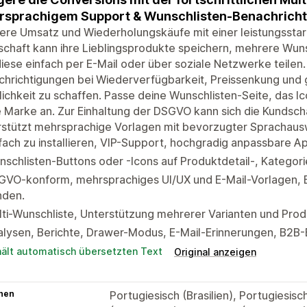
rsprachigem Support & Wunschlisten-Benachrich
ere Umsatz und Wiederholungskäufe mit einer leistungssta
chaft kann ihre Lieblingsprodukte speichern, mehrere Wun
iese einfach per E-Mail oder über soziale Netzwerke teilen
chrichtigungen bei Wiederverfügbarkeit, Preissenkung und
lichkeit zu schaffen. Passe deine Wunschlisten-Seite, das I
 Marke an. Zur Einhaltung der DSGVO kann sich die Kundsch
stützt mehrsprachige Vorlagen mit bevorzugter Sprachausw
fach zu installieren, VIP-Support, hochgradig anpassbare A
schlisten-Buttons oder -Icons auf Produktdetail-, Kategor
GVO-konform, mehrsprachiges UI/UX und E-Mail-Vorlagen, E
nden.
ti-Wunschliste, Unterstützung mehrerer Varianten und Produ
lysen, Berichte, Drawer-Modus, E-Mail-Erinnerungen, B2B-
hält automatisch übersetzten Text
Original anzeigen
hen
Portugiesisch (Brasilien), Portugiesisc