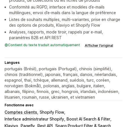
produits, de collections ou les fiches de produits
Conformité au RGPD, interface et modèles d’e-mails
multilingues, envoi d’e-mails dans la langue de préférence
Listes de souhaits multiples, multi-variantes, prise en charge
des options de produits, Klaviyo et Shopify Flow
Analyses, rapports, mode tiroir, rappels par e-mail,
paramètres B2B et API REST
Contient du texte traduit automatiquement
Afficher l’original
Langues
portugais (Brésil), portugais (Portugal), chinois (simplifié),
chinois (traditionnel), japonais, français, danois, néerlandais,
espagnol, thaï, tchèque, allemand, suédois, turc, coréen,
norvégien (Bokmål), polonais, anglais, bulgare, italien,
albanais, filipino, finnois, grec, hongrois, irlandais, indonésien,
lituanien, roumain, russe, ukrainien, et vietnamien
Fonctionne avec
Comptes clients
Shopify Flow
Interface administrateur Shopify
Boost AI Search & Filter
Klaviyo
Pagefly
Rest API
Sparq Product Filter & Search