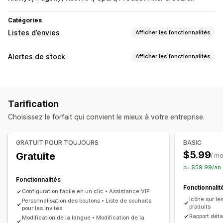
Catégories
Listes d’envies
Afficher les fonctionnalités
Types de listes
Alertes de stock
Afficher les fonctionnalités
Liste personnalisée
Liste de cadeaux
Liste en magasin
Notifications
Liste en ligne
Liste d’envies publique
Coups de cœur
Alertes automatiques
Alertes manuelles
Stock faible
Sauvegarder pour plus tard
Liste d’envies d’invité
Tarification
De retour en stock
Multilingue
Notifications push web
Gestion des listes
Choisissez le forfait qui convient le mieux à votre entreprise.
E-mail
En rupture de stock
Baisse de prix
Partage d’e-mails
Partage social
Liens de partage
Alertes personnalisées
Tableau de bord
Listes multiples
GRATUIT POUR TOUJOURS
BASIC
Personnalisation
Importation et exportation
Ajout au panier
$5.99
Gratuite
/ mo
Paramètres d’alerte
Modèles de notifications
Analyse des conversions
ou $59.99/an 
Bouton de notification
Pop-ups
Listes d’attente
Fonctionnalités
Personnalisation
Fonctionnalit
Compteur de stock
Configuration facile en un clic • Assistance VIP
Image de marque personnalisée
Icône sur le
Personnalisation des boutons • Liste de souhaits
Analyses de données et génération de rapports
produits
pour les invités
Mises en page personnalisées
Icônes personnalisées
Rapport détai
Modification de la langue • Modification de la
Demande client
Rapports de performance
Multilingue
Modèles d’e-mails
Alertes d’achat