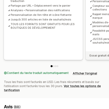
traduction
Personnalis
Prévisions des ventes
Suivi des stocks
Alertes de prix
Partage par URL • Déplacement vers le panier
Alertes de stock
Compteur soc
collections
Analyses • Personnalisation des notifications
Rappel mensu
Personnalisation de l’en-tête et icône flottante
marque
Jusqu’à 300 articles en liste de souhaits/mois
Modèles d’e-
TOUS LES FORFAITS SONT GRATUITS POUR LES
personnalis
BOUTIQUES DE DÉVELOPPEMENT
Possibilité 
mails
JS/CSS perso
souhaits/mo
Essai gratuit d
Contient du texte traduit automatiquement
Afficher l’original
Tous les frais sont facturés en USD. Les frais récurrents et basés sur
l’utilisation sont facturés tous les 30 jours.
Voir toutes les options de
tarification
Avis
(88)