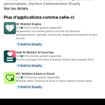
personnalisées, interface d'administration Shopify
Voir les détails
Plus d’applications comme celle-ci
SE Wishlist Engine
étoile(s) sur 5
4,8
(252)
•
Forfait gratuit disponible
252 avis au total
Augmentez vos ventes grâce à la liste de souhaits :
enregistrement, partage, alertes de réapprovisionnement et plus
encore.
Built for Shopify
Hulk AI Wishlist & Favorites
étoile(s) sur 5
4,8
(125)
•
Forfait gratuit disponible
125 avis au total
Favoris, partages de listes & alertes restock pour booster AOV
Built for Shopify
WC Wishlist & Back in Stock
étoile(s) sur 5
4,8
(173)
•
Essai gratuit disponible
173 avis au total
Wishlist alerts, Restock & Back in Stock alerts to boost sales
Built for Shopify