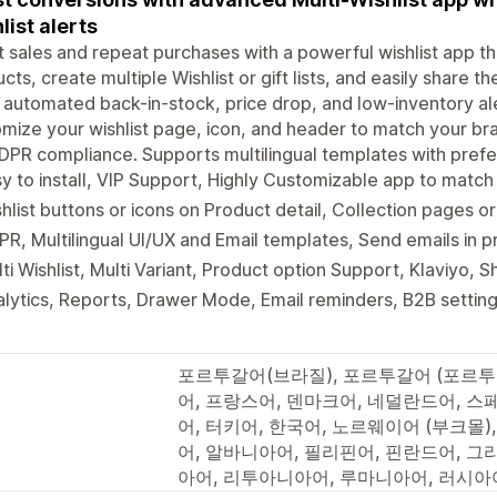
list alerts
 sales and repeat purchases with a powerful wishlist app th
cts, create multiple Wishlist or gift lists, and easily share 
automated back-in-stock, price drop, and low-inventory ale
mize your wishlist page, icon, and header to match your br
DPR compliance. Supports multilingual templates with prefer
y to install, VIP Support, Highly Customizable app to match
hlist buttons or icons on Product detail, Collection pages o
R, Multilingual UI/UX and Email templates, Send emails in 
ti Wishlist, Multi Variant, Product option Support, Klaviyo, 
lytics, Reports, Drawer Mode, Email reminders, B2B setting
포르투갈어(브라질), 포르투갈어 (포르투갈)
어, 프랑스어, 덴마크어, 네덜란드어, 스페
어, 터키어, 한국어, 노르웨이어 (부크몰)
어, 알바니아어, 필리핀어, 핀란드어, 그
아어, 리투아니아어, 루마니아어, 러시아