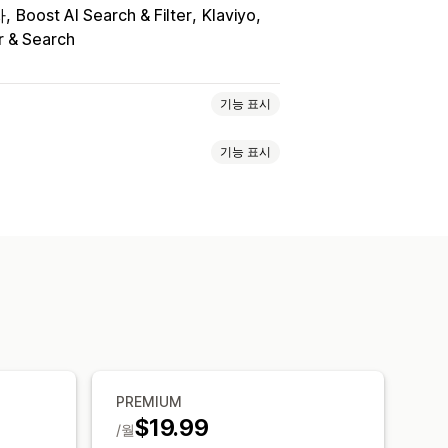
자
Boost AI Search & Filter
Klaviyo
r & Search
기능 표시
기능 표시
 스토어 등록
온라인 등록
 저장
게스트 위시리스트
여러 언어
웹 푸시
이메일
품절
보드
다중 목록
가져오기 및 내보내기
화이트 리스트
재고 카운터
웃
사용자 지정 아이콘
여러 언어
 추적
고 알림
PREMIUM
$19.99
/월