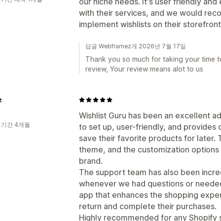
our niche needs. It's user friendly an
with their services, and we would rec
implement wishlists on their storefront
답글 Webframez개 2026년 7월 17일
Thank you so much for taking your time to
review, Your review means alot to us
z
Wishlist Guru has been an excellent add
 기간 4개월
to set up, user-friendly, and provide
save their favorite products for later
theme, and the customization options 
brand.
The support team has also been incred
whenever we had questions or needed as
app that enhances the shopping expe
return and complete their purchases.
Highly recommended for any Shopify s