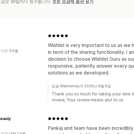
 요금은 30일마다 청구됩니다.
모든 요금제 옵션 보기
Wishlist is very important to us as we
 기간 3개월
in term of the sharing functionality. I 
decision to choose Wishlist Guru as ou
responsive, patiently answer every q
solutions as we developed.
답글 Webframez개 2026년 8월 6일
Thank you so much for taking your time to
review, Your review means alot to us
Beauty
Pankaj and team have been incredibl
 기간 대략 1개월