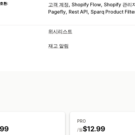
호환:
고객 계정
Shopify Flow
Shopify 관리
Pagefly
Rest API
Sparq Product Filte
위시리스트
목록 유형
재고 알림
사용자 지정 등록
기프트 등록
오프라인
알림
공개 위시리스트
즐겨찾기
나중을 위해
자동 알림
수동 알림
재고 부족
재입고
목록 관리
가격 인하
사용자 지정 알림
이메일 공유
소셜 공유
링크 공유
대시
맞춤 설정
카트에 추가
전환 분석
알림 설정
알림 템플릿
알림 버튼
팝업
맞춤 설정
분석 및 보고
사용자 지정 브랜딩
사용자 지정 레이아
고객 수요
실적 보고서
판매 예측
재고
이메일 템플릿
구매 알림
가격 알림
재
PRO
.99
$12.99
/월