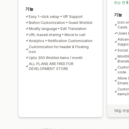
또는 연 $
기능
기능
Easy 1-click setup • VIP Support
Icon o
Button Customization • Guest Wishlist
Cards
Modify language • Edit Translation
Users 
URL-based sharing • Move to cart
Advanc
Analytics • Notification Customization
Suppo
Customization for header & Floating
Social
Icon
Monthl
Upto 300 Wishlist items / month
Brandi
ALL PLANS ARE FREE FOR
Custom
DEVELOPMENT STORE
code
Allow 
Emails
Custom
items/
10일 무