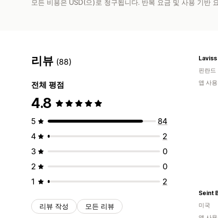
모든 비용은 USD(으)로 청구됩니다. 반복 요금 및 사용 기반
리뷰
Laviss
(88)
핀란드
앱 사용
전체 평점
4.8
5
84
4
2
3
0
2
0
1
2
Seint 
미국
리뷰 작성
모든 리뷰
앱 사용