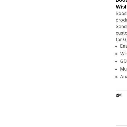
Wish
Boost
produ
Send 
custo
for G
Eas
Wis
GDP
Mul
Ana
언어