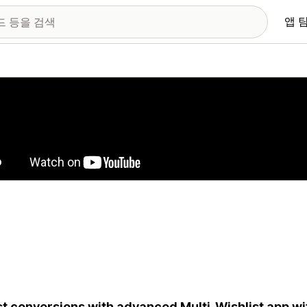
앱 
 이미지 갤러리
t conversions with advanced Multi-Wishlist app wit