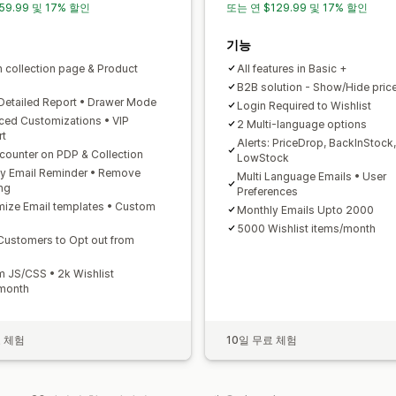
59.99 및 17% 할인
또는 연 $129.99 및 17% 할인
기능
n collection page & Product
All features in Basic +
B2B solution - Show/Hide pric
Detailed Report • Drawer Mode
Login Required to Wishlist
ed Customizations • VIP
2 Multi-language options
rt
Alerts: PriceDrop, BackInStock,
 counter on PDP & Collection
LowStock
y Email Reminder • Remove
Multi Language Emails • User
ng
Preferences
ize Email templates • Custom
Monthly Emails Upto 2000
5000 Wishlist items/month
Customers to Opt out from
 JS/CSS • 2k Wishlist
month
료 체험
10일 무료 체험