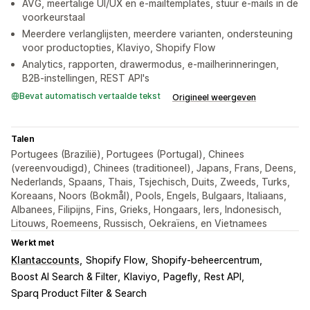
AVG, meertalige UI/UX en e-mailtemplates, stuur e-mails in de
voorkeurstaal
Meerdere verlanglijsten, meerdere varianten, ondersteuning
voor productopties, Klaviyo, Shopify Flow
Analytics, rapporten, drawermodus, e-mailherinneringen,
B2B-instellingen, REST API's
Bevat automatisch vertaalde tekst
Origineel weergeven
Talen
Portugees (Brazilië), Portugees (Portugal), Chinees
(vereenvoudigd), Chinees (traditioneel), Japans, Frans, Deens,
Nederlands, Spaans, Thais, Tsjechisch, Duits, Zweeds, Turks,
Koreaans, Noors (Bokmål), Pools, Engels, Bulgaars, Italiaans,
Albanees, Filipijns, Fins, Grieks, Hongaars, Iers, Indonesisch,
Litouws, Roemeens, Russisch, Oekraïens, en Vietnamees
Werkt met
Klantaccounts
Shopify Flow
Shopify-beheercentrum
Boost AI Search & Filter
Klaviyo
Pagefly
Rest API
Sparq Product Filter & Search