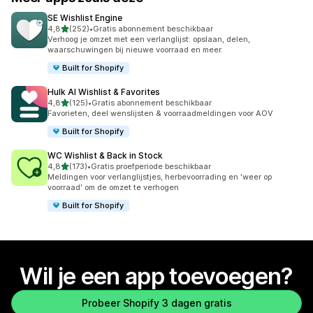
SE Wishlist Engine
van 5 sterren
4,8
(252)
•
Gratis abonnement beschikbaar
252 recensies in totaal
Verhoog je omzet met een verlanglijst: opslaan, delen,
waarschuwingen bij nieuwe voorraad en meer.
Built for Shopify
Hulk AI Wishlist & Favorites
van 5 sterren
4,8
(125)
•
Gratis abonnement beschikbaar
125 recensies in totaal
Favorieten, deel wenslijsten & voorraadmeldingen voor AOV
Built for Shopify
WC Wishlist & Back in Stock
van 5 sterren
4,8
(173)
•
Gratis proefperiode beschikbaar
173 recensies in totaal
Meldingen voor verlanglijstjes, herbevoorrading en 'weer op
voorraad' om de omzet te verhogen
Built for Shopify
Wil je een app toevoegen?
Probeer Shopify 3 dagen gratis