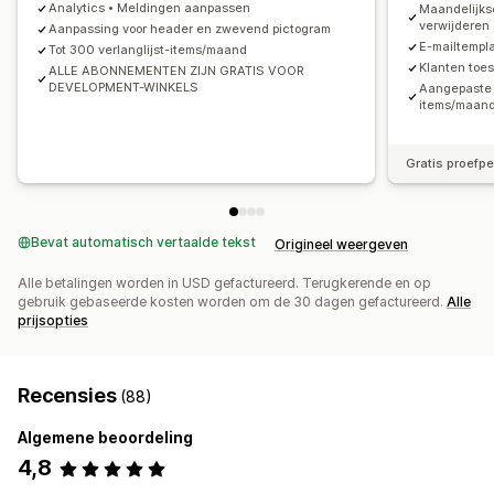
Analytics • Meldingen aanpassen
Maandelijks
verwijderen
Aanpassing voor header en zwevend pictogram
E-mailtempl
Tot 300 verlanglijst-items/maand
Klanten toes
ALLE ABONNEMENTEN ZIJN GRATIS VOOR
DEVELOPMENT-WINKELS
Aangepaste 
items/maan
Gratis proefp
Bevat automatisch vertaalde tekst
Origineel weergeven
Alle betalingen worden in USD gefactureerd. Terugkerende en op
gebruik gebaseerde kosten worden om de 30 dagen gefactureerd.
Alle
prijsopties
Recensies
(88)
Algemene beoordeling
4,8