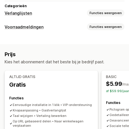
Categorieën
Verlanglijsten
Functies weergeven
Lijsttypen
Voorraadmeldingen
Functies weergeven
Aangepast register
Cadeauregister
Register in de winkel
Meldingen
Online register
Openbare verlanglijst
Favorieten
Automatische meldingen
Handmatige meldingen
Opslaan voor later
Verlanglijst gasten
Prijs
Lage voorraad
Weer op voorraad
Meerdere talen
Lijstbeheer
Kies het abonnement dat het beste bij je bedrijf past.
Webpushmeldingen
E-mail
Niet op voorraad
Prijsdaling
Delen via e-mail
Delen via social media
Links delen
Aangepaste meldingen
Dashboard
Meerdere lijsten
Importeren en exporteren
ALTIJD GRATIS
BASIC
Aanpassing
Aan winkelwagen toevoegen
Conversie-analytics
$5.99
Gratis
/ma
Meldingsinstellingen
Meldingstemplates
Meldingsknop
of $59.99/jaa
Aanpassing
Pop-ups
Wachtlijsten
Voorraadteller
Functies
Aangepaste branding
Aangepaste opmaak
Functies
Eenvoudige installatie in 1 klik • VIP-ondersteuning
Analytics en rapportage
Aangepaste pictogrammen
Meerdere talen
Pictogram op
Knopaanpassing • Gastverlanglijst
Vraag van klanten
Prestatierapporten
E-mailtemplates
Verkoopmeldingen
Prijsmeldingen
Gedetaillee
Taal wijzigen • Vertaling bewerken
Geavanceerd
Verkoopvoorspelling
Op URL gebaseerd delen • Naar winkelwagen
Voorraadtracking
Voorraadmeldingen
verplaatsen
Sociale tell