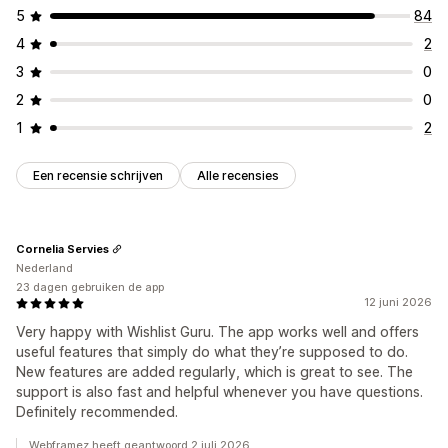
5
84
4
2
3
0
2
0
1
2
Een recensie schrijven
Alle recensies
Cornelia Servies
Nederland
23 dagen gebruiken de app
12 juni 2026
Very happy with Wishlist Guru. The app works well and offers
useful features that simply do what they’re supposed to do.
New features are added regularly, which is great to see. The
support is also fast and helpful whenever you have questions.
Definitely recommended.
Webframez heeft geantwoord 2 juli 2026