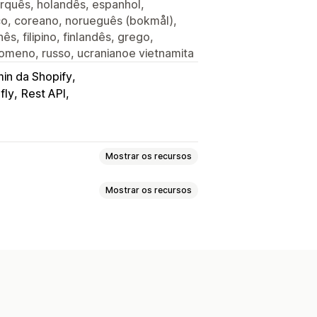
arquês, holandês, espanhol,
rco, coreano, norueguês (bokmål),
ês, filipino, finlandês, grego,
 romeno, russo, ucranianoe vietnamita
in da Shopify
fly
Rest API
Mostrar os recursos
Mostrar os recursos
presentes
 online
Lista de desejos pública
Poucas unidades em estoque
ta de desejos do visitante
s idiomas
Web push
E-mail
s personalizados
tilhamento em redes sociais
 controle
Várias listas