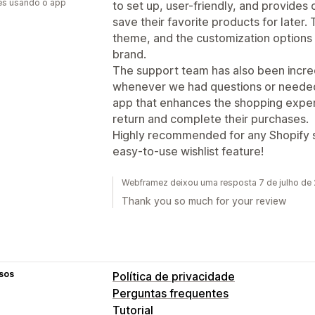
es usando o app
to set up, user-friendly, and provide
save their favorite products for later
theme, and the customization options 
brand.
The support team has also been incred
whenever we had questions or needed as
app that enhances the shopping expe
return and complete their purchases.
Highly recommended for any Shopify s
easy-to-use wishlist feature!
Webframez deixou uma resposta 7 de julho de
Thank you so much for your review
sos
Política de privacidade
Perguntas frequentes
Tutorial