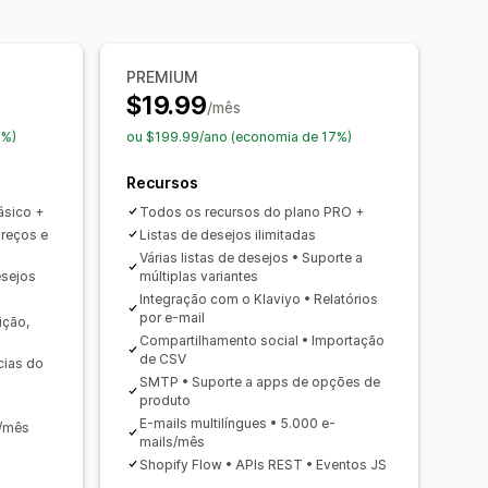
 notificação
Botão de notificação
ao carrinho
Análises de conversões
de estoque
PREMIUM
omáticos
Ícones personalizados
$19.99
/mês
 desempenho
Previsão de vendas
l
Alertas de compra
7%)
ou $199.99/ano (economia de 17%)
Recursos
ásico +
Todos os recursos do plano PRO +
preços e
Listas de desejos ilimitadas
Várias listas de desejos • Suporte a
esejos
múltiplas variantes
Integração com o Klaviyo • Relatórios
por e-mail
ição,
Compartilhamento social • Importação
de CSV
cias do
SMTP • Suporte a apps de opções de
produto
E-mails multilíngues • 5.000 e-
s/mês
mails/mês
Shopify Flow • APIs REST • Eventos JS