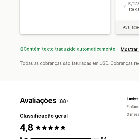
JS/CSS
lista 
Avaliaçã
Contém texto traduzido automaticamente
Mostrar 
Todas as cobranças são faturadas em USD. Cobranças reco
Avaliações
Laviss
(88)
Finlân
3 mes
Classificação geral
4,8
5
84