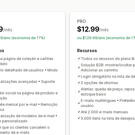
Configurações de alertas
Modelos de
Importação e exportação
Adicionar 
Pop-ups
Listas de espera
Contador 
Personalização
PRO
Análises e relatórios
Branding personalizado
Layouts aut
9
$12.99
/mês
/mês
Demanda de clientes
Relatórios de
Em vários idiomas
Modelos de e-mai
9/ano (economia de 17%)
ou $129.99/ano (economia de 1
Acompanhamento de estoque
Alertas de preço
Alertas de estoque
os
Recursos
na página de coleção e cartões
Todos os recursos do plano B
duto
Solução B2B: mostrar/ocultar 
rio detalhado de usuários • Modo
Adicionar ao carrinho
Login obrigatório na lista de d
alizações avançadas • Suporte
2 opções de idiomas
Alertas: queda de preço, repos
or social na página de produto e
estoque baixo
eção
E-mails multilíngues • Preferên
te mensal por e-mail • Remoção
usuário
rca
Até 2.000 e-mails mensais
alização de modelos de e-mail •
5.000 itens na lista de desejo
 personalizado
ir que os clientes cancelem o
mento de e-mails