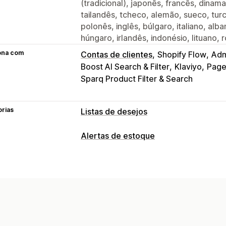
(tradicional), japonês, francês, dinam
tailandês, tcheco, alemão, sueco, tu
polonês, inglês, búlgaro, italiano, alban
húngaro, irlandês, indonésio, lituano,
ona com
Contas de clientes
Shopify Flow
Adm
Boost AI Search & Filter
Klaviyo
Page
Sparq Product Filter & Search
orias
Listas de desejos
Tipos de listas
Alertas de estoque
Registro personalizado
Registro de 
Notificações
Inscrição presencial na loja
Inscrição
Alertas automáticos
Alertas manuais
Favoritos
Salvar para mais tarde
Lis
Disponibilidade em estoque
Em vário
Gestão de listas
Sem estoque
Baixa de preço
Alerta
Compartilhamento por e-mail
Compar
Personalização
Links de compartilhamento
Painel de