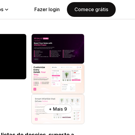
ps
Fazer login
Comece grátis
+ Mais 9
istas de desejos, suporte a