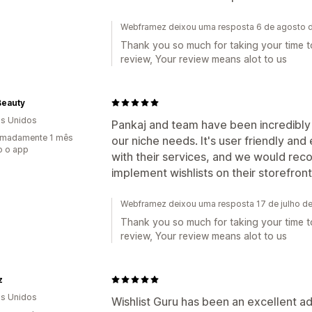
Webframez deixou uma resposta 6 de agosto 
Thank you so much for taking your time to
review, Your review means alot to us
Beauty
s Unidos
Pankaj and team have been incredibl
imadamente 1 mês
our niche needs. It's user friendly an
o o app
with their services, and we would rec
implement wishlists on their storefront
Webframez deixou uma resposta 17 de julho d
Thank you so much for taking your time to
review, Your review means alot to us
z
s Unidos
Wishlist Guru has been an excellent add