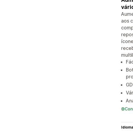
vári
Aumen
aos c
compa
repos
ícone
rece
multi
Fác
Bot
pr
GDP
Vár
Aná
Con
Idiom