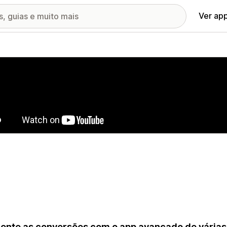
Ver ap
ia de imagens em destaque
nte as conversões com o app avançado de várias l