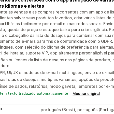
os idiomas e alertas
te as vendas e as compras recorrentes com um app de list
lientes salvar seus produtos favoritos, criar várias listas d
rtilhá-las facilmente por e-mail ou nas redes sociais. Env
to, queda de preço e estoque baixo para criar urgência. Pe
 e o cabeçalho da lista de desejos para combinar com sua 
bimento de e-mails para fins de conformidade com o GDPR
língues, com seleção do idioma de preferência para alertas.
il de instalar, suporte VIP, app altamente personalizável pa
ões ou ícones da lista de desejos nas páginas de produto,
oduto
R, UI/UX e modelos de e-mail multilíngues, envio de e-mail
ias listas de desejos, múltiplas variantes, opções de produt
lise de dados, relatórios, modo gaveta, lembretes por e-m
tém texto traduzido automaticamente
Mostrar original
as
português (Brasil), português (Portugal