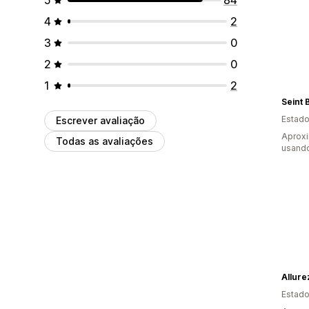
4
2
3
0
2
0
1
2
Seint 
Estado
Escrever avaliação
Aprox
Todas as avaliações
usand
Allure
Estado