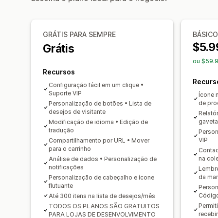
GRÁTIS PARA SEMPRE
BÁSICO
$5.9
Grátis
ou $59.9
Recursos
Recurs
Configuração fácil em um clique •
Suporte VIP
Ícone 
de pro
Personalização de botões • Lista de
desejos de visitante
Relató
gaveta
Modificação de idioma • Edição de
tradução
Person
VIP
Compartilhamento por URL • Mover
para o carrinho
Contad
na col
Análise de dados • Personalização de
notificações
Lembre
da ma
Personalização de cabeçalho e ícone
flutuante
Person
Código
Até 300 itens na lista de desejos/mês
Permit
TODOS OS PLANOS SÃO GRATUITOS
recebi
PARA LOJAS DE DESENVOLVIMENTO