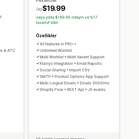
PREMIUM
Satış tahmini
Envanter takibi
ı
Fiyat uyarıları
Stok uyarıları
$19.99
/ay
7
veya yılda $199.99 ödeyin ve %17
tasarruf edin
Özellikler
All features in PRO +
es & ATC
Unlimited Wishlist
Multi Wishlist • Multi Variant Support
Klaviyo Integration • Email Reports
Social Sharing • Import CSV
SMTP • Product Options App Support
Multi-Lingual Emails • Emails 5000/mo
Shopify Flow • REST Api • JS events