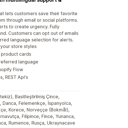
at lets customers save their favorite
them through email or social platforms.
rts to create urgency. Fully
and. Customers can opt out of emails
red language selection for alerts.
 your store styles
r product cards
preferred language
Shopify Flow
s, REST Api's
ekiz), Basitleştirilmiş Çince,
, Danca, Felemenkçe, İspanyolca,
kçe, Korece, Norveççe (Bokmål),
Arnavutça, Filipince, Fince, Yunanca,
anca, Rumence, Rusça, Ukraynacave