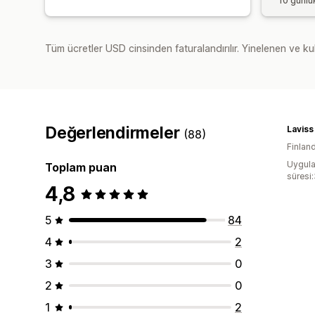
10 günlü
Tüm ücretler USD cinsinden faturalandırılır. Yinelenen ve kul
Değerlendirmeler
Laviss
(88)
Finlan
Uygula
Toplam puan
süresi
4,8
5
84
4
2
3
0
2
0
1
2