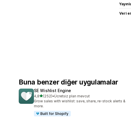
Yayın
Veri e
Buna benzer diğer uygulamalar
SE Wishlist Engine
5 yıldız üzerinden
4,8
(252)
•
Ücretsiz plan mevcut
toplam 252 değerlendirme
Grow sales with wishlist: save, share, re-stock alerts &
more.
Built for Shopify