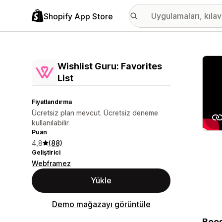
Shopify App Store
Öne ç
Wishlist Guru: Favorites
List
Fiyatlandırma
Ücretsiz plan mevcut. Ücretsiz deneme
kullanılabilir.
Puan
4,8
(88)
Geliştirici
Webframez
Yükle
Demo mağazayı görüntüle
Boos