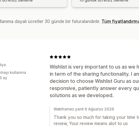
k ücretsiz deneme
10 günlük ücretsiz deneme
lanıma dayalı ücretler 30 günde bir faturalandırılır.
Tüm fiyatlandırm
diya
Wishlist is very important to us as we
mayı kullanma
in term of the sharing functionality. I 
:3 ay
decision to choose Wishlist Guru as ou
responsive, patiently answer every q
solutions as we developed.
Webframez yanıt 6 Ağustos 2026
Thank you so much for taking your time to
review, Your review means alot to us