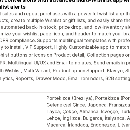
list alerts
 sales and repeat purchases with a powerful wishlist app th
cts, create multiple Wishlist or gift lists, and easily share 
automated back-in-stock, price drop, and low-inventory ale
mize your wishlist page, icon, and header to match your br
DPR compliance. Supports multilingual templates with prefer
y to install, VIP Support, Highly Customizable app to match
hlist buttons or icons on Product detail, Collection pages o
R, Multilingual UI/UX and Email templates, Send emails in 
ti Wishlist, Multi Variant, Product option Support, Klaviyo, 
lytics, Reports, Drawer Mode, Email reminders, B2B setting
Portekizce (Brezilya), Portekizce (Port
Geleneksel Çince, Japonca, Fransızca
Tayca, Çekçe, Almanca, İsveççe, Tür
Lehçe, İngilizce, Bulgarca, İtalyanca, 
Macarca, İrlandaca, Endonezce, Litv