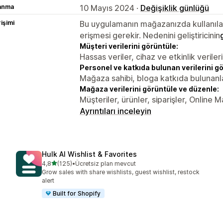
lanma
10 Mayıs 2024 ·
Değişiklik günlüğü
rişimi
Bu uygulamanın mağazanızda kullanılabi
erişmesi gerekir. Nedenini geliştiricinin
Müşteri verilerini görüntüle:
Hassas veriler, cihaz ve etkinlik verileri
Personel ve katkıda bulunan verilerini g
Mağaza sahibi, bloga katkıda bulunanl
Mağaza verilerini görüntüle ve düzenle:
Müşteriler, ürünler, siparişler, Online 
Ayrıntıları inceleyin
Hulk AI Wishlist & Favorites
5 yıldız üzerinden
4,8
(125)
•
Ücretsiz plan mevcut
toplam 125 değerlendirme
Grow sales with share wishlists, guest wishlist, restock
alert
Built for Shopify