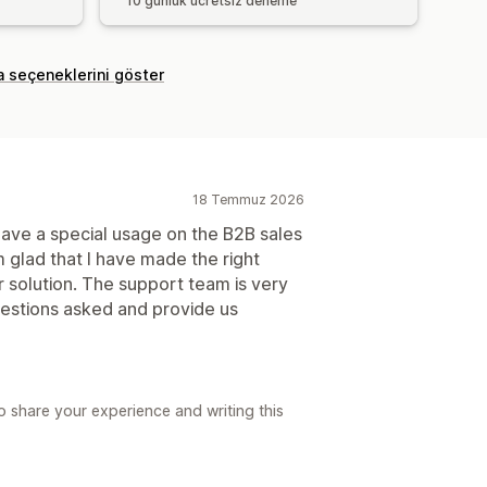
10 günlük ücretsiz deneme
a seçeneklerini göster
18 Temmuz 2026
 have a special usage on the B2B sales
am glad that I have made the right
r solution. The support team is very
uestions asked and provide us
 share your experience and writing this