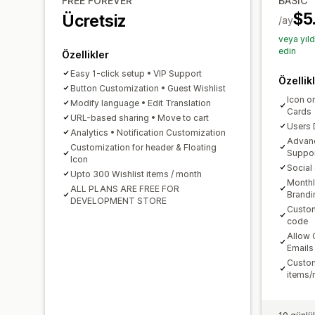
FREE FOREVER
BASIC
$5
Ücretsiz
/ay
veya yıl
edin
Özellikler
Easy 1-click setup • VIP Support
Özellik
Button Customization • Guest Wishlist
Icon o
Modify language • Edit Translation
Cards
URL-based sharing • Move to cart
Users 
Analytics • Notification Customization
Advanc
Customization for header & Floating
Suppo
Icon
Social
Upto 300 Wishlist items / month
Monthl
ALL PLANS ARE FREE FOR
Brandi
DEVELOPMENT STORE
Custom
code
Allow 
Emails
Custom
items/