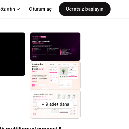
öz atın
Oturum aç
Ücretsiz başlayın
+ 9 adet daha
h multilingual support &