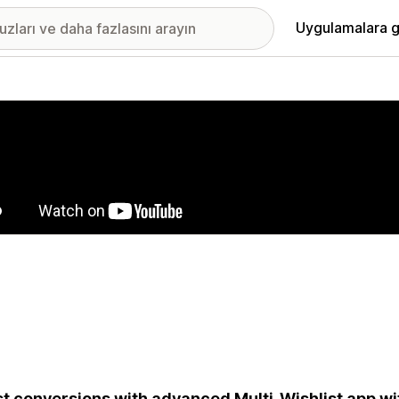
Uygulamalara g
ıkan görsel galerisi
t conversions with advanced Multi-Wishlist app wit