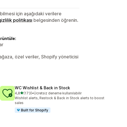
lmesi için aşağıdaki verilere
gizlilik politikası
belgesinden öğrenin.
örüntüle:
ar
Mağaza, özel veriler, Shopify yöneticisi
WC Wishlist & Back in Stock
5 yıldız üzerinden
4,8
(173)
•
Ücretsiz deneme kullanılabilir
toplam 173 değerlendirme
Wishlist alerts, Restock & Back in Stock alerts to boost
sales
Built for Shopify