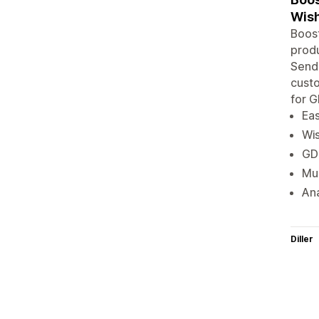
Wish
Boost
produ
Send 
custo
for G
Eas
Wis
GDP
Mul
Ana
Diller