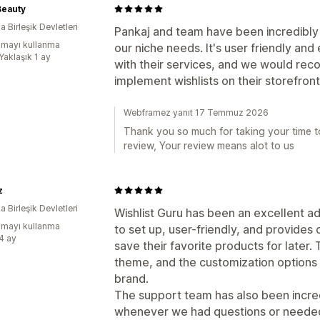
Beauty
 Birleşik Devletleri
Pankaj and team have been incredibl
mayı kullanma
our niche needs. It's user friendly an
Yaklaşık 1 ay
with their services, and we would rec
implement wishlists on their storefront
Webframez yanıt 17 Temmuz 2026
Thank you so much for taking your time to
review, Your review means alot to us
z
 Birleşik Devletleri
Wishlist Guru has been an excellent add
mayı kullanma
to set up, user-friendly, and provide
:4 ay
save their favorite products for later
theme, and the customization options 
brand.
The support team has also been incred
whenever we had questions or needed as