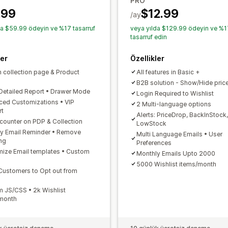
PRO
Müşteri talebi
Performans raporları
E-posta şablonları
Satın alma uyarılar
.99
$12.99
/ay
da $59.99 ödeyin ve %17 tasarruf
veya yılda $129.99 ödeyin ve %1
tasarruf edin
ler
Özellikler
n collection page & Product
All features in Basic +
B2B solution - Show/Hide pric
Detailed Report • Drawer Mode
Login Required to Wishlist
ed Customizations • VIP
2 Multi-language options
rt
Alerts: PriceDrop, BackInStock,
 counter on PDP & Collection
LowStock
y Email Reminder • Remove
Multi Language Emails • User
ng
Preferences
ize Email templates • Custom
Monthly Emails Upto 2000
5000 Wishlist items/month
Customers to Opt out from
 JS/CSS • 2k Wishlist
month